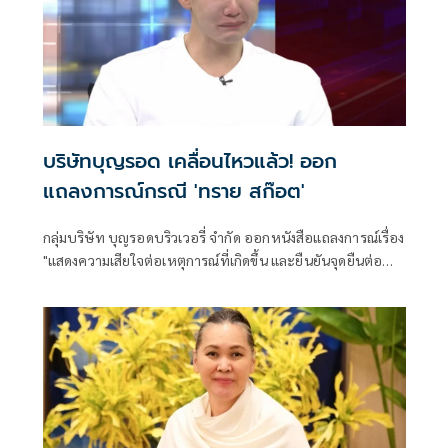
บริษัทบุญรอด เคลื่อนไหวแล้ว! ออก
แถลงการณ์กรณี 'ทราย สก๊อต'
กลุ่มบริษัท บุญรอดบริวเวอรี่ จำกัด ออกหนังสือแถลงการณ์เรื่อง
"แสดงความเสียใจต่อเหตุการณ์ที่เกิดขึ้น และยืนยันจุดยืนต่อ
ต้านการใช้ความรุนแรงทุกรูปแบบ" โดยระบุว่า กลุ่มบริษัทบุญ
รอดฯ รับทราบถึงข้อเท็จจริงที่เกิดขึ้นเกี่ยวกับคุณสุนิษฐ์ สก๊อต
(คุณพาย) และขอแสดงความเสียใจอย่าง