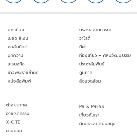
การเมือง
กรองสถานการณ์
เปลว สีเงิน
วาไรตี้
คอลัมนิสต์
กีฬา
บทความ
ท่องเที่ยว – ศิลปวัฒนธรรม
เศรษฐกิจ
ประชาสัมพันธ์
ข่าวพระราชสำนัก
ภูมิภาค
หนังสือพิมพ์
สิ่งแวดล้อม
ต่างประเทศ
PR & PRESS
อาชญากรรม
เกี่ยวกับเรา
X-CITE
ติดต่อและ สนับสนุน
ยานยนต์