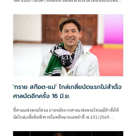
คดีความกับทราย เรื่องเพิกถอนการให้แล้ว
'ทราย สก๊อต-แม่' ไกล่เกลี่ยนัดแรกไม่สำเร็จ
ศาลนัดอีกครั้ง 16 มิ.ย.
ที่ศาลแพ่งพระโขนง ภายหลังจากศาลแพ่งพระโขนงมีคำสั่งให้
นัดไกล่เกลี่ยข้อพิพาทในคดีหมายเลขดำที่ พ.101/2569
ระหว่าง นางจีรานุช ภิรมย์ภักดี โจทก์ กับ นายสิรณัฐ สก๊อต หรือ
ทราย สก๊อต จำเลย เรื่อง เพิกถอนการให้ ซึ่งโจทก์ยื่นฟ้องเมื่อ