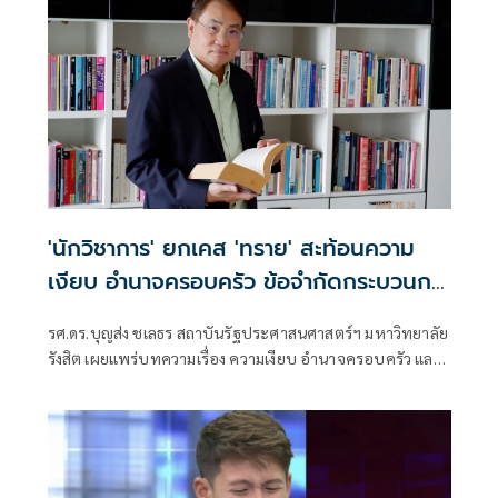
วันที่ 5 ก.พ. 2569 และจำเลยยื่นคำให้การแล้ว
'นักวิชาการ' ยกเคส 'ทราย' สะท้อนความ
เงียบ อำนาจครอบครัว ข้อจำกัดกระบวนการ
ยุติธรรม
รศ.ดร.บุญส่ง ชเลธร สถาบันรัฐประศาสนศาสตร์ฯ มหาวิทยาลัย
รังสิต เผยแพร่บทความเรื่อง ความเงียบ อำนาจครอบครัว และ
ข้อจำกัดของกระบวนการยุติธรรม มีเนื้อหาดังนี้