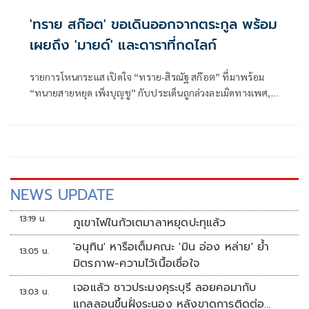
'ทราย สก๊อต' ขอเดินออกจากตระกูล พร้อม
เผยถึง 'มายด์' และดาราที่กดไลก์
รายการโหนกระแส เปิดใจ “ทราย-สิรณัฐ สก๊อต” ที่มาพร้อม
“ทนายสายหยุด เพ็งบุญชู” กับประเด็นถูกล่วงละเมิดทางเพศ,
คุณแม่ฟ้องร้องเรียกทรัพย์สินคืน ฯลฯ โดย “หนุ่ม-กรรชัย กำเนิด
พลอย” ออกตัวว่า เรื่องราววันนี้ที่นำเสนอเป็นเรื่องละเอียดอ่อน
เป็นความรุนแรงในครอบครัว
NEWS UPDATE
13:19 น.
ภูเขาไฟในกัวเตมาลาหยุดปะทุแล้ว
'อนุทิน' หารือเต็มคณะ 'มิน อ่อง หล่าย' ย้ำ
13:05 น.
มิตรภาพ-ความไว้เนื้อเชื่อใจ
เจอแล้ว ชาวประมงคุระบุรี ลอยคอมากับ
13:03 น.
แกลลอนขึ้นฝั่งระนอง หลังขาดการติดต่อ