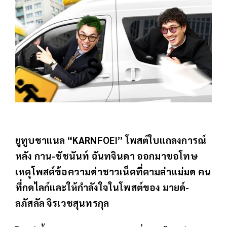
ยูทูบชาแนล “KARNFOEI” โพสต์ใบแถลงการณ์
หลัง กาน-ชัชนันท์ ฉันทจินดา ออกมาขอโทษ
เหตุโพสต์ข้อความด่าชาวเน็ตที่ตามล่าแม่มด คน
ที่กดไลก์และให้กำลังใจในโพสต์ของ มายด์-
ลภัสลัล จิรเวชสุนทรกุล