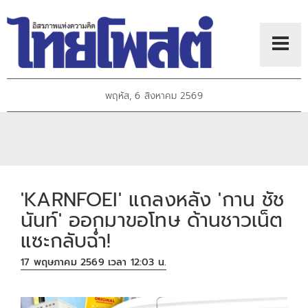
พฤหัส, 6 สิงหาคม 2569
'KARNFOEI' แถลงหลัง 'กาน ชัช
นันท์' ออกมาขอโทษ ด้านชาวเน็ต
แซะกลับฉ่ำ!
17 พฤษภาคม 2569 เวลา 12:03 น.