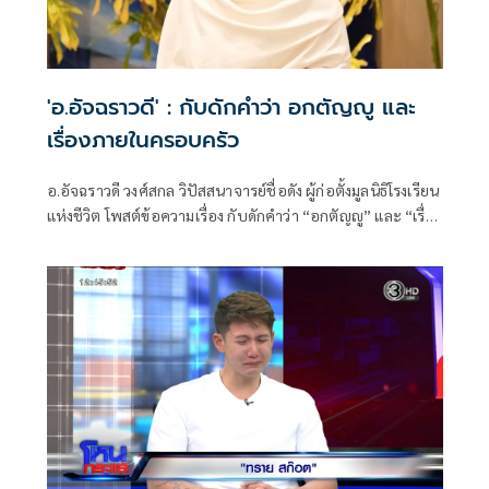
'อ.อัจฉราวดี' : กับดักคำว่า อกตัญญู และ
เรื่องภายในครอบครัว
อ.อัจฉราวดี วงศ์สกล วิปัสสนาจารย์ชื่อดัง ผู้ก่อตั้งมูลนิธิโรงเรียน
แห่งชีวิต โพสต์ข้อความเรื่อง กับดักคำว่า “อกตัญญู” และ “เรื่อง
ภายในครอบครัว”