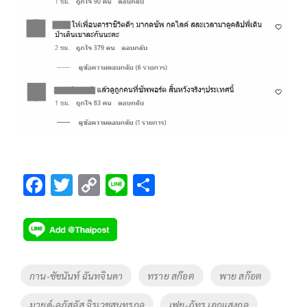
F
T
C
Li
S
ac
wi
o
n
h
e
tt
p
e
ar
b
er
y
e
o
Li
Tags
กาน-ชัชนันท์ ฉันทจินดา
ทราย สก๊อต
พาย สก๊อต
o
n
มายด์-ลภัสลัส จิรเวชสุนทรกุล
เฟย-ภัทร เอกแสงกุล