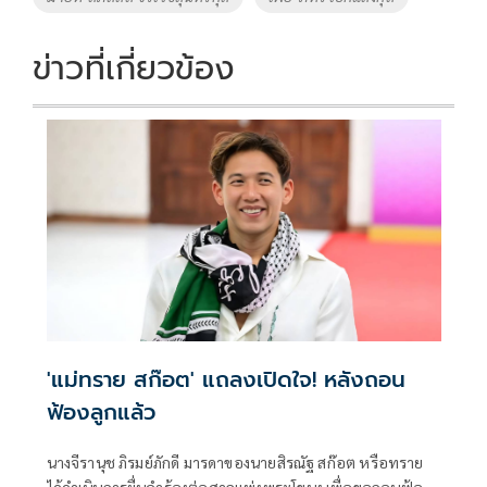
k
k
ข่าวที่เกี่ยวข้อง
'แม่ทราย สก๊อต' แถลงเปิดใจ! หลังถอน
ฟ้องลูกแล้ว
นางจีรานุช ภิรมย์ภักดี มารดาของนายสิรณัฐ สก๊อต หรือทราย
ได้ดำเนินการยื่นคำร้องต่อศาลแพ่งพระโขนง เพื่อขอถอนฟ้อง