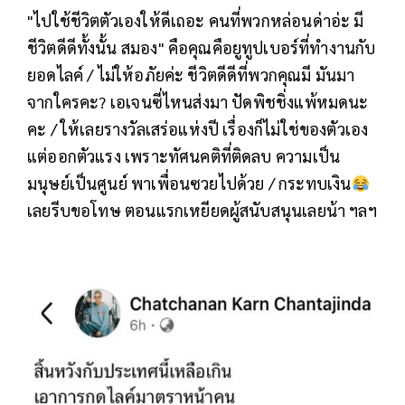
"ไปใช้ชีวิตตัวเองให้ดีเถอะ คนที่พวกหล่อนด่าอ่ะ มี
ชีวิตดีดีทั้งนั้น สมอง" คือคุณคือยูทูปเบอร์ที่ทำงานกับ
ยอดไลค์ / ไม่ให้อภัยค่ะ ชีวิตดีดีที่พวกคุณมี มันมา
จากใครคะ? เอเจนซี่ไหนส่งมา ปัดพิชชิ่งแพ้หมดนะ
คะ / ให้เลยรางวัลเสร่อแห่งปี เรื่องก็ไม่ใช่ของตัวเอง
แต่ออกตัวแรง เพราะทัศนคติที่ติดลบ ความเป็น
มนุษย์เป็นศูนย์ พาเพื่อนซวยไปด้วย / กระทบเงิน
เลยรีบขอโทษ ตอนแรกเหยียดผู้สนับสนุนเลยน้า ฯลฯ