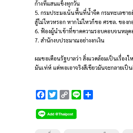
ก้างที่แสนแข็งทุกวัน
5. กรมประมงเน้นพื้นที่น้ำจืด กรมทะเลชา
สู้ไม่ไหวหรอก หากไม่ไหวก็ขอ ศรชล. ของกอง
6. ฟ้องผู้นำเข้าที่ขาดความรอบคอบจนหล
7. สำนักงบประมาณอย่างงกเงิน
ผมขอเตือนรัฐบาลว่า สิ่งแวดล้อมเป็นเรื่องให
มันเท่ห์ แต่พอเอาจริงสีเขียวมันจะกลายเป็
F
T
C
Li
S
ac
wi
o
n
h
e
tt
p
e
ar
b
er
y
e
o
Li