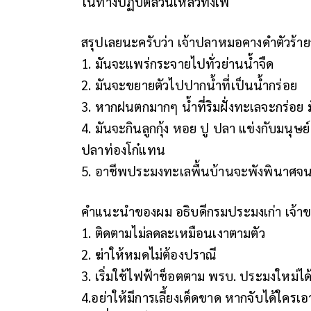
ในทางปฏิบัติล้วนเหลวทั้งเพ
สรุปเลยนะครับว่า เจ้าปลาหมอคางดำตัวร้า
1. มันจะแพร่กระจายไปทั่วย่านน้ำจืด
2. มันจะขยายตัวไปปากน้ำที่เป็นน้ำกร่อย
3. หากฝนตกมากๆ น้ำที่ริมฝั่งทะเลจะกร่อ
4. มันจะกินลูกกุ้ง หอย ปู ปลา แข่งกับมน
ปลาท่องโก๋แทน
5. อาชีพประมงทะเลพื้นบ้านจะพังพินาศจ
คำแนะนำของผม อธิบดีกรมประมงเก่า เจ้าขอ
1. ติดตามไม่ลดละเหมือนเงาตามตัว
2. ฆ่าให้หมดไม่ต้องปราณี
3. เริ่มใช้ไฟฟ้าช็อตตาม พรบ. ประมงใหม่ได้
4.อย่าให้มีการเลี้ยงเด็ดขาด หากจับได้ใครเ