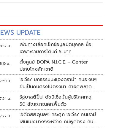
EWS UPDATE
เพิ่มทางเลือกเช็กข้อมูลนิติบุคคล ซื้อ
8:32 น.
เฉพาะรายการได้แค่ 5 บาท
ตั้งศูนย์ DOPA N.I.C.E. - Center
8:16 น.
ปราบโกงสัญชาติ
'อ.วีระ' ยกธรรมมะแจงดราม่า กมธ.งบฯ
7:59 น.
ยันเป็นคนตรงไปตรงมา ถ้าผิดพลาด
พร้อมขอโทษ
รัฐบาลตีปี๊บ! ดัชนีเชื่อมั่นผู้บริโภคทะลุ
7:54 น.
50 สัญญาณศก.ฟื้นตัว
'อดีตสส.อุบลฯ' กระตุก 'อ.วีระ' คนเรามี
7:27 น.
เส้นแบ่งบางๆระหว่าง คนพูดตรง กับ
คนมีมารยาท