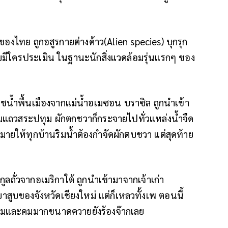
ไทย ถูกอสูรกายต่างด้าว(Alien species) บุกรุก
คยมีใครประเมิน ในฐานะนักสิ่งแวดล้อมรุ่นแรกๆ ของ
ืชน้ำพื้นเมืองจากแม่น้ำอเมซอน บราซิล ถูกนำเข้า
มแถวสระปทุม ผักตกชวาก็กระจายไปทั่วแหล่งน้ำจืด
มายให้ทุกบ้านริมน้ำต้องกำจัดผักตบชวา แต่สุดท้าย
ถั่วจากอเมริกาใต้ ถูกนำเข้ามาจากเจ้าเก่า
าสูบของจังหวัดเชียงใหม่ แต่ก็เหลวทั้งเพ ตอนนี้
และคมมากขนาดควายยังร้องจ๊ากเลย