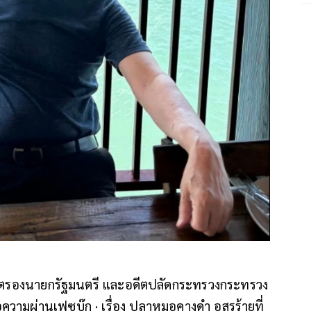
ดีตรองนายกรัฐมนตรี และอดีตปลัดกระทรวงกระทรวง
วามผ่านเฟซบุ๊ก · เรื่อง ปลาหมอคางดำ อสูรร้ายที่