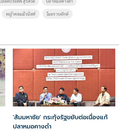
ปลอดประสพ สุรัสวดี
ปลาหมอคางดำ
หญ้าคอมมิวนิสต์
ไมยราบยักษ์
'ส้มมหาชัย' กระทุ้งรัฐขยับต่อเนื่องแก้
ปลาหมอคางดำ