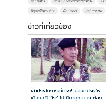
Tags
คลองยี่สาร
ความหลากหลายทางชีวภาพ
ดร.
o
n
ปัญหาสิ่งแวดล้อม
ผักตบชวา
หญ้าขจรจบ
k
k
ข่าวที่เกี่ยวข้อง
เล่าประสบการณ์ตรง! 'ปลอดประสพ'
เตือนสติ 'วีระ' ไปเที่ยวอุทยานฯ ต้อง
ยอมรับธรรมชาติดิบๆให้ได้