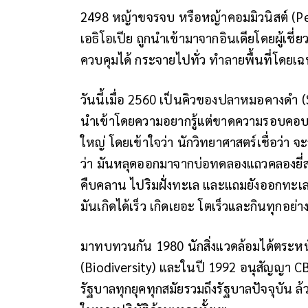
2498 หญ้าขจรจบ หรือหญ้าคอมมิวนิสต์ (P
เอธิโอเปีย ถูกนำเข้ามาจากอินเดียโดยผู้เชี
ควบคุมได้ กระจายไปทั่ว ทำลายพื้นที่โดย
วันนี้เมื่อ 2560 เป็นคิวของปลาหมอคางด
นำเข้าโดยความอยากรู้แต่ขาดความรอบคอบ
ใหญ่ โดยเข้าใจว่า นักวิทยาศาสตร์เชื่อว่
ว่า มันหลุดออกมาจากบ่อทดลองแถวคลองยี่สาร
คืบคลาน ไปริมฝั่งทะเล และแถมยังออกทะเ
มันเกิดได้เร็ว เกิดเยอะ โตเร็วและกินทุกอย่า
มาทบทวนกัน 1980 นักสิ่งแวดล้อมได้ตระ
(Biodiversity) และในปี 1992 อนุสัญญา C
รัฐบาลทุกยุคทุกสมัยรวมถึงรัฐบาลปัจจุบัน ล