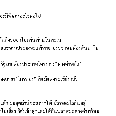
ยจะมีพิษสงอะไรต่อไป
ย มันก็จะออกไปเพ่นพ่านในทะเล
ุษย์ และชาวประมงจะแพ้พ่าย ประชาชนต้องหันมากิน
นรัฐบาลต้องประกาศโครงการ“คางดำพลัส”
งฉายา“ไกรทอง” ที่แม้แต่จระเข้ยังกลัว
แล้ว ผมอุตส่าห์ขอสภาฯให้ มัวรออะไรกันอยู่
อาไปเลี้ยง ก็ส่งเข้าคุกและให้กินปลาหมอคางดำพร้อม