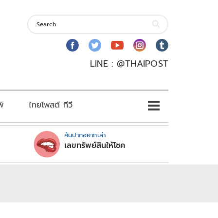
LINE : @THAIPOST
พ์
ไทยโพสต์ ทีวี
คันปากอยากเล่า
เลขทรัพย์สินให้โชค