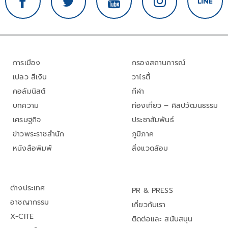
การเมือง
กรองสถานการณ์
เปลว สีเงิน
วาไรตี้
คอลัมนิสต์
กีฬา
บทความ
ท่องเที่ยว – ศิลปวัฒนธรรม
เศรษฐกิจ
ประชาสัมพันธ์
ข่าวพระราชสำนัก
ภูมิภาค
หนังสือพิมพ์
สิ่งแวดล้อม
ต่างประเทศ
PR & PRESS
อาชญากรรม
เกี่ยวกับเรา
X-CITE
ติดต่อและ สนับสนุน