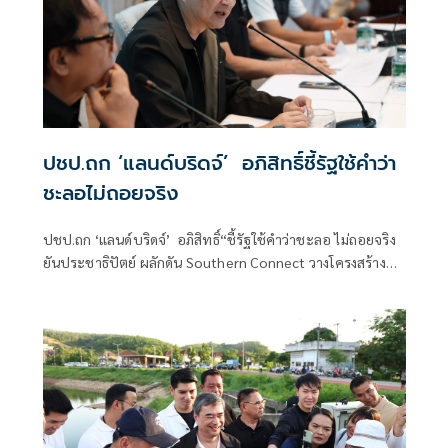
ปชป.ถก ‘แลน​ด์บริดจ์’​ อภิสิทธิ์​ชี้รัฐใช้คำว่า
ชะลอไม่ถอยจริง
ปชป.ถก ‘แลน​ด์บริดจ์’​ อภิสิทธิ์​“ชี้รัฐใช้คำว่าชะลอ ไม่ถอยจริง
ยันประชาธิปัตย์ ผลักดัน​ Southern Connect วางโครงสร้าง
พื้นฐานหลากหลายกว่าแลนด์บริดจ์​ เชื่อ​ ชาวบ้านได้ประโยชน์