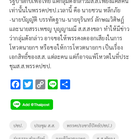
รัฐบาลกับเพื่อไทย แต่กลุ่มดังกล่าวมีส.ส.เพียงแค่สี่คน
เท่านั้นในพรรคปชป.เวลานี้ คือ นายชวน หลีกภัย
-นายบัญญัติ บรรทัดฐาน-นายจุรินทร์ ลักษณวิศิษฎ์
และนายสรรเพชญ บุญญามณี ส.ส.สงขลา ทำให้มีข่าว
ว่ากลุ่มดังกล่าว อาจขอให้พรรคงดออกเสียงในการ
โหวตนายกฯ หรือขอให้การโหวตนายกฯ เป็นเรื่อง
เอกสิทธิ์ของส.ส. แต่ละคน แต่ก็อาจแพ้โหวตในที่ประ
ชุมส.ส.พรรคปชป.
F
T
C
Li
S
ac
wi
o
n
h
e
tt
p
e
ar
b
er
y
e
o
Li
Tags
ปชป.
ประชุม ส.ส.
พรรคประชาธิปัตย์(ปชป.)
o
n
ร่มธรรม ขำนุรักษ์
ลงมติโหวตนายก
ส.ส.พัทลุง