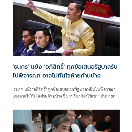
'ธนกร' แย้ง 'อภิสิทธิ์' ทุกข้อเสนอรัฐบาลรับ
ไปพิจารณา อาจไม่ทันใจฝ่ายค้านบ้าง
'ธนกร' แย้ง 'อภิสิทธิ์' ทุกข้อเสนอแนะรัฐบาลหยิบไปพิจารณา
แจงอาจไม่ทันใจฝ่ายค้านบ้าง ชี้บางเรื่องต้องใช้เวลา ยันนายกฯ
ไม่เคยนิ่งนอนใจ สั่งการใกล้ชิดห้ามทอดทิ้งประชาชน