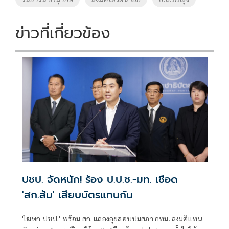
k
k
ข่าวที่เกี่ยวข้อง
ปชป. จัดหนัก! ร้อง ป.ป.ช.-มท. เชือด
'สก.ส้ม' เสียบบัตรแทนกัน
'โฆษก ปชป.' พร้อม สก. แถลงลุยสอบปมสภา กทม. ลงมติแทน