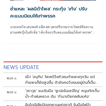
ชำแหละ 'ผลนิด้าโพล' กระทุ้ง 'เท้ง' ปรับ
คะแนนนิยมให้เท่าพรรค
นายเทพไท เสนพงศ์ อดีต สส.นครศรีธรรมราช โพสต์ข้อความ
ผ่านเฟซบุ๊กในหัวข้อ "เท้ง ต้องปรับคะแนนนิยมให้เท่าพรรค"
โดยระบุว่า
NEWS UPDATE
เอ๊ะ! 'อนุทิน' โพสต์วิ่งหัวชนกำแพงทุกวัน แต่
16:20 น.
กำแพงก็ยังสูงขึ้น ถ้ายังคงวิ่งชนอยู่มันก็เจ็บ
หัวอีก
'วราวุธ' แนะรับมือ 'ซูเปอร์เอลนีโญ' หนุนกักเก็บ
16:03 น.
น้ำ-ทำฝนหลวง ดัน 'ทำนาเปียกสลับแห้ง'
อินโดนีเซียปิดอุทยานแห่งชาติ รับมือไฟป่า