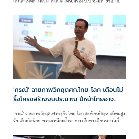
กัน เล่าเหตุการณ์วินาทีโหวต เตรียมร้อง ป.ป.ช.-มท. ย้ำไม่ได้
กลั่นแกล้งทางการเมือง แต่ต้องร่วมสร้างความโปร่งใส
'กรณ์' ฉายภาพวิกฤตศก.ไทย-โลก เตือนไม่
รื้อโครงสร้างงบประมาณ ปีหน้าไทยอาจ
เสี่ยงไร้เงินใช้จ่าย
‘กรณ์’ ฉายภาพวิกฤตเศรษฐกิจไทย-โลก สะท้อนปัญหาสังคมสูง
วัย-เด็กเกิดน้อย-ความเหลื่อมล้ำทางการศึกษา เตือนหากไม่รื้อ
โครงสร้างงบประมาณ ปีหน้าไทยอาจเสี่ยงไร้เงินจ่าย หนุน
สังคายนางบฯ และปฏิรูปการเมืองด่วน