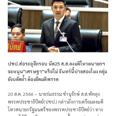
ปชป.ส่อระอุอีกรอบ นัด25 ส.ส.ลงมติโหวตนายกฯ
จะหนุน”เศรษฐา”หรือไม่ จันทร์นี้บ่ายสองโมง กลุ่ม
ยังบลัดย้ำ ต้องยึดมติพรรค
20 ส.ค. 2566 – นายร่มธรรม ขำนุรักษ์ ส.ส.พัทลุง
พรรคประชาธิปัตย์(ปชป.) กล่าวถึงการเตรียมลงมติ
โหวตนายกรัฐมนตรีของพรรคประชาธิปัตย์ว่า ทาง