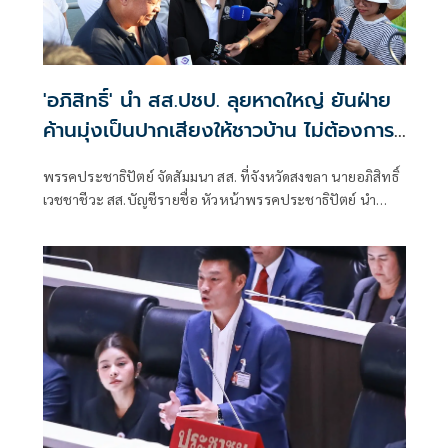
'อภิสิทธิ์' นำ สส.ปชป. ลุยหาดใหญ่ ยันฝ่าย
ค้านมุ่งเป็นปากเสียงให้ชาวบ้าน ไม่ต้องการ
ความขัดแย้ง
พรรคประชาธิปัตย์ จัดสัมมนา สส. ที่จังหวัดสงขลา นายอภิสิทธิ์
เวชชาชีวะ สส.บัญชีรายชื่อ หัวหน้าพรรคประชาธิปัตย์ นำ
สส.พรรคประชาธิปัตย์ ลงพื้นที่ แก้มลิงคลองเรียน ซึ่งเป็นจุดรับ
และชะลอน้ำรองรับน้ำป่าและน้ำฝนจากพื้นที่ตอนบน เพื่อไม่
ให้น้ำไหลบ่าเข้าท่วมเขตเศรษฐกิจของหาดใหญ่รวดเร็วเกินไป