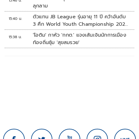
15:46 น.
ลุกลาม
ตัวแทน JB League รุ่นอายุ 11 ปี คว้าอันดับ
15:40 น.
3 ศึก World Youth Championship 2026
ที่สิงคโปร์
'ไอติม' กาหัว 'กกต.' แจงเส้นเงินนักการเมือง
15:38 น.
ท้องถิ่นซุ้ม 'สุขสมรวย'