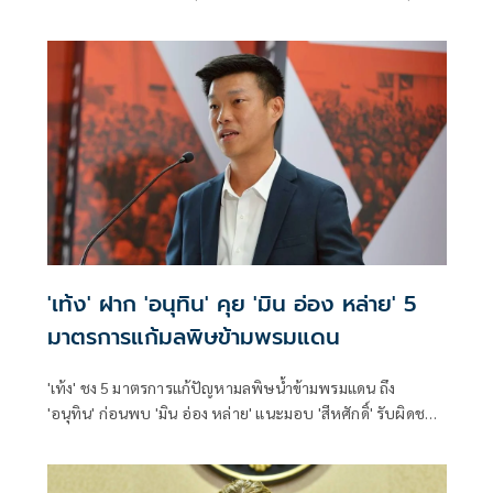
สอบท้องถิ่นทำเต็มที่ เรื่องจบแล้ว ยันไม่ต้องมีองครักษ์พิทักษ์
'เท้ง' ฝาก 'อนุทิน' คุย 'มิน อ่อง หล่าย' 5
มาตรการแก้มลพิษข้ามพรมแดน
'เท้ง' ชง 5 มาตรการแก้ปัญหามลพิษน้ำข้ามพรมแดน ถึง
'อนุทิน' ก่อนพบ 'มิน อ่อง หล่าย' แนะมอบ 'สีหศักดิ์' รับผิดชอบ
หลัก ฝ่ายค้านติดตามความคืบหน้าทุกไตรมาส