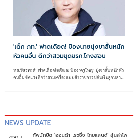
'เด็ก ภท.' ฟาดเดือด! ป้องนายนุ่งขาสั้นหนัก
หัวคนอื่น ดีกว่าสวมชุดขรก.โกงสอบ
'สส.วัชรพงศ์' ฟาดเดือดโซเชียล! ป้อง 'ครูใหญ่' นุ่งขาสั้นหนักหัว
คนอื่น ซัดแรง ดีกว่าสวมเครื่องแบบข้าราชการปล้นเงินลูกหลาน
ชาวนาไปโกงสอบท้องถิ่น
NEWS UPDATE
ทัพนักบิด 'ฮอนด้า เรซซิ่ง ไทยแลนด์' ลุ้นล่าโพ
20:43 น.