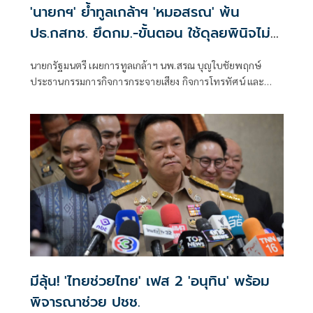
'นายกฯ' ย้ำทูลเกล้าฯ 'หมอสรณ' พ้น
ปธ.กสทช. ยึดกม.-ขั้นตอน ใช้ดุลยพินิจไม่
ได้
นายกรัฐมนตรี เผยการทูลเกล้าฯ นพ.สรณ บุญใบชัยพฤกษ์
ประธานกรรมการกิจการกระจายเสียง กิจการโทรทัศน์ และ
กิจการโทรคมนาคมแห่งชาติ (กสทช.) กรณีขาดคุณสมบัติ
มีลุ้น! 'ไทยช่วยไทย' เฟส 2 'อนุทิน' พร้อม
พิจารณาช่วย ปชช.