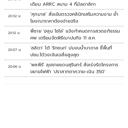
เดียม ARRC สนาม 4 ที่มัลดาลิกา
‘ศุภมาส’ สั่งเข้มตรวจคลินิกเสริมความงาม ย้ำ
20:32 น.
โฆษณาราคาต้องจ่ายจริง
พี่ชาย 'ฮลุน โซโล่' แจ้งกำหนดการสวดอภิธรรม
20:12 น.
ศพ เตรียมจัดพิธีฌาปนกิจ 11 ส.ค.
'ลลิดา' โต้ 'รักชนก' ปมงบน้ำบาดาล ชี้พื้นที่
20:07 น.
ปชน.ได้วงเงินเฉลี่ยสูงสุด
'พลพีร์' ลุยชายแดนสุรินทร์ สั่งเร่งรัดโครงการ
20:06 น.
ขยายไฟฟ้า 'ปราสาทตาควาย-เนิน 350'