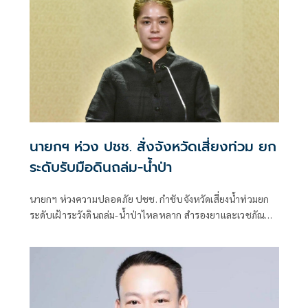
นายกฯ ห่วง ปชช. สั่งจังหวัดเสี่ยงท่วม ยก
ระดับรับมือดินถล่ม-น้ำป่า
นายกฯ ห่วงความปลอดภัย ปชช. กำชับจังหวัดเสี่ยงน้ำท่วมยก
ระดับเฝ้าระวังดินถล่ม-น้ำป่าไหลหลาก สำรองยาและเวชภัณฑ์
ไม่น้อยกว่า 72 ชม. ดูแลผู้ป่วยกลุ่มเปราะบางใกล้ชิด