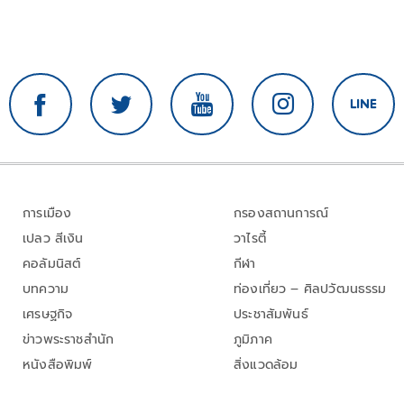
การเมือง
กรองสถานการณ์
เปลว สีเงิน
วาไรตี้
คอลัมนิสต์
กีฬา
บทความ
ท่องเที่ยว – ศิลปวัฒนธรรม
เศรษฐกิจ
ประชาสัมพันธ์
ข่าวพระราชสำนัก
ภูมิภาค
หนังสือพิมพ์
สิ่งแวดล้อม