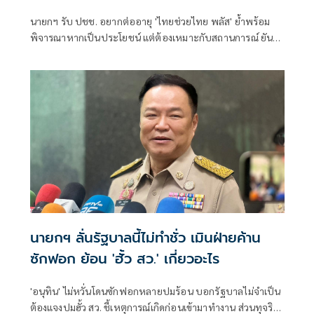
นายกฯ รับ ปชช. อยากต่ออายุ 'ไทยช่วยไทย พลัส' ย้ำพร้อม
พิจารณาหากเป็นประโยชน์ แต่ต้องเหมาะกับสถานการณ์ ยัน
รัฐบาลมีเวลาอีก 3 ปี พิสูจน์ผลงาน แจงลุคขาสั้นเดินตลาด 'ก็ลม
มันเย็น'
นายกฯ ลั่นรัฐบาลนี้ไม่ทำชั่ว เมินฝ่ายค้าน
ซักฟอก ย้อน 'ฮั้ว สว.' เกี่ยวอะไร
'อนุทิน' ไม่หวั่นโดนซักฟอกหลายปมร้อน บอกรัฐบาลไม่จำเป็น
ต้องแจงปมฮั้ว สว. ชี้เหตุการณ์เกิดก่อนเข้ามาทำงาน ส่วนทุจริต