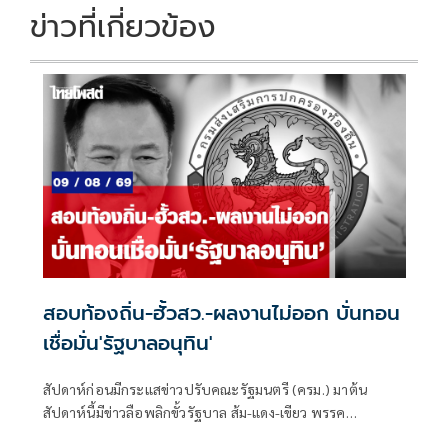
ข่าวที่เกี่ยวข้อง
สอบท้องถิ่น-ฮั้วสว.-ผลงานไม่ออก บั่นทอน
เชื่อมั่น'รัฐบาลอนุทิน'
สัปดาห์ก่อนมีกระแสข่าวปรับคณะรัฐมนตรี (ครม.) มาต้น
สัปดาห์นี้มีข่าวลือพลิกขั้วรัฐบาล ส้ม-แดง-เขียว พรรค
ประชาชน พรรคเพื่อไทย และพรรคกล้าธรรม จับมือกัน