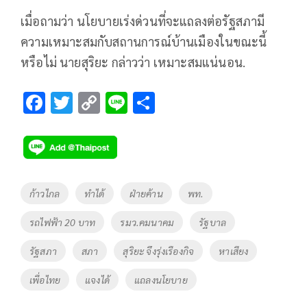
เมื่อถามว่า นโยบายเร่งด่วนที่จะแถลงต่อรัฐสภามี
ความเหมาะสมกับสถานการณ์บ้านเมืองในขณะนี้
หรือไม่ นายสุริยะ กล่าวว่า เหมาะสมแน่นอน.
F
T
C
Li
S
ac
wi
o
n
h
e
tt
p
e
ar
b
er
y
e
o
Li
Tags
ก้าวไกล
ทำได้
ฝ่ายค้าน
พท.
o
n
รถไฟฟ้า 20 บาท
รมว.คมนาคม
รัฐบาล
k
k
รัฐสภา
สภา
สุริยะ จึงรุ่งเรืองกิจ
หาเสียง
เพื่อไทย
แจงได้
แถลงนโยบาย