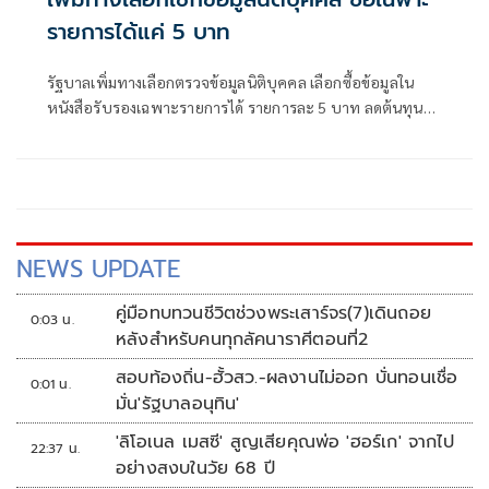
รายการได้แค่ 5 บาท
รัฐบาลเพิ่มทางเลือกตรวจข้อมูลนิติบุคคล เลือกซื้อข้อมูลใน
หนังสือรับรองเฉพาะรายการได้ รายการละ 5 บาท ลดต้นทุน
ประชาชน-ภาคธุรกิจ
NEWS UPDATE
คู่มือทบทวนชีวิตช่วงพระเสาร์จร(7)เดินถอย
0:03 น.
หลังสำหรับคนทุกลัคนาราศีตอนที่2
สอบท้องถิ่น-ฮั้วสว.-ผลงานไม่ออก บั่นทอนเชื่อ
0:01 น.
มั่น'รัฐบาลอนุทิน'
'ลิโอเนล เมสซี' สูญเสียคุณพ่อ 'ฮอร์เก' จากไป
22:37 น.
อย่างสงบในวัย 68 ปี