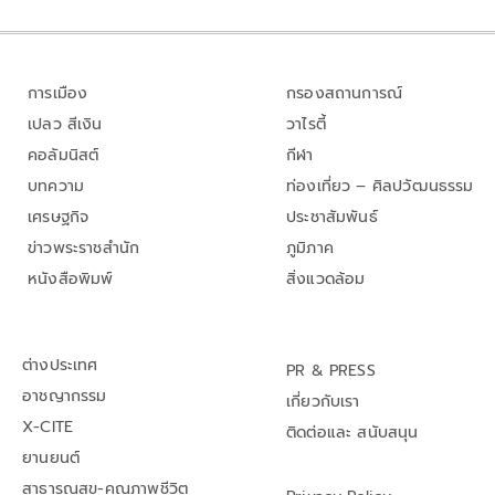
การเมือง
กรองสถานการณ์
เปลว สีเงิน
วาไรตี้
คอลัมนิสต์
กีฬา
บทความ
ท่องเที่ยว – ศิลปวัฒนธรรม
เศรษฐกิจ
ประชาสัมพันธ์
ข่าวพระราชสำนัก
ภูมิภาค
หนังสือพิมพ์
สิ่งแวดล้อม
ต่างประเทศ
PR & PRESS
อาชญากรรม
เกี่ยวกับเรา
X-CITE
ติดต่อและ สนับสนุน
ยานยนต์
สาธารณสุข-คุณภาพชีวิต