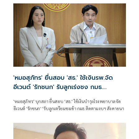
'หมอสุภัทร' ยื่นสอบ 'สธ.' ใช้เงินรพ.จัด
อีเวนต์ 'รักชนก' รับลูกเร่งชง กมธ.
สังคายนา
'หมอสุภัทร’ บุกสภา ยื่นสอบ ‘สธ.’ ใช้เงินบำรุงโรงพยาบาลจัด
อีเวนต์ 'รักชนก' ’รับลูกเตรียมชงเข้า กมธ.ติดตามงบฯ สังคายนา