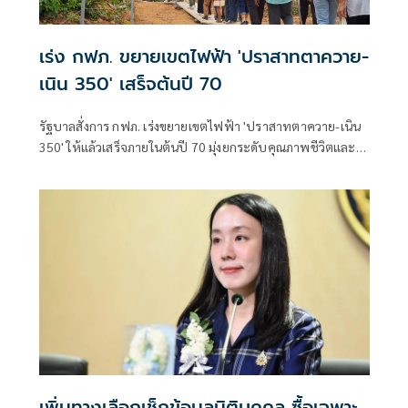
เร่ง กฟภ. ขยายเขตไฟฟ้า 'ปราสาทตาควาย-
เนิน 350' เสร็จต้นปี 70
รัฐบาลสั่งการ กฟภ. เร่งขยายเขตไฟฟ้า 'ปราสาทตาควาย-เนิน
350' ให้แล้วเสร็จภายในต้นปี 70 มุ่งยกระดับคุณภาพชีวิตและ
ขวัญกำลังพลแนวหน้า เสริมสร้างความมั่นคงชายแดน
เพิ่มทางเลือกเช็กข้อมูลนิติบุคคล ซื้อเฉพาะ