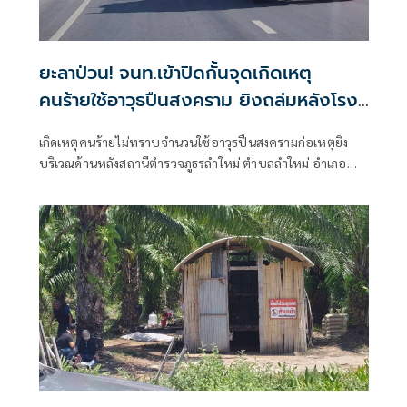
ยะลาป่วน! จนท.เข้าปิดกั้นจุดเกิดเหตุ
คนร้ายใช้อาวุธปืนสงคราม ยิงถล่มหลังโรง
พักลำใหม่
เกิดเหตุคนร้ายไม่ทราบจำนวนใช้อาวุธปืนสงครามก่อเหตุยิง
บริเวณด้านหลังสถานีตำรวจภูธรลำใหม่ ตำบลลำใหม่ อำเภอ
เมืองยะลา จังหวัดยะลา