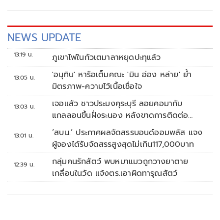
NEWS UPDATE
13:19 น.
ภูเขาไฟในกัวเตมาลาหยุดปะทุแล้ว
'อนุทิน' หารือเต็มคณะ 'มิน อ่อง หล่าย' ย้ำ
13:05 น.
มิตรภาพ-ความไว้เนื้อเชื่อใจ
เจอแล้ว ชาวประมงคุระบุรี ลอยคอมากับ
13:03 น.
แกลลอนขึ้นฝั่งระนอง หลังขาดการติดต่อ
หลายวัน
‘สบน.’ ประกาศผลจัดสรรบอนด์ออมพลัส แจง
13:01 น.
ผู้จองได้รับจัดสรรสูงสุดไม่เกิน117,000บาท
กลุ่มคนรักสัตว์ พบหมาแมวถูกวางยาตาย
12:39 น.
เกลื่อนในวัด แจ้งตร.เอาผิดทารุณสัตว์