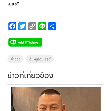
เยอะ”
F
T
C
Li
S
ac
wi
o
n
h
e
tt
p
e
ar
b
er
y
e
o
Li
Tags
ตำรวจ
อินฟลูเอนเซอร์
o
n
k
k
ข่าวที่เกี่ยวข้อง