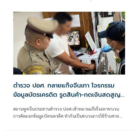
เสียชีวิตของนายบวรทัต เป็งสุข หรือ “ฮลุน โซโล่” ที่ประเทศ
จอร์เจีย และมีกระแสข่าวเกี่ยวกับการดำเนินคดีตามมาตรา 115
ของประมวลกฎหมายอาญาของประเทศจอร์เจียนั้น
ตำรวจ ปอศ. ทลายแก๊งจีนเทา โจรกรรม
ข้อมูลบัตรเครดิต รูดสินค้า-กดเงินสดสูญ
29 ล้าน
สถานทูตจีนประสานตำรวจ ปอศ.เข้าทลายแก๊งจีนเทาชบวน
การคัดลอกข้อมูลบัตรเครดิต ทำกันเป็นขบวนการใช้ร้านขายผล
ไม้อบแห้งและของฝาก จัดโปรลด 32% เหยื่อสูญกว่า 29 ล้าน