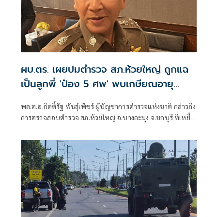
ผบ.ตร. เผยปมตำรวจ สภ.ห้วยใหญ่ ถูกแฉ
เป็นลูกพี่ 'ป๋อง 5 ศพ' พบเกษียณอายุ
ตั้งแต่ปี 57
พล.ต.อ.กิตติ์รัฐ พันธุ์เพ็ชร์ ผู้บัญชาการตำรวจแห่งชาติ กล่าวถึง
การตรวจสอบตำรวจ สภ.ห้วยใหญ่ อ.บางละมุง จ.ชลบุรี ที่เหยื่อ
ซึ่งถูกนายป๋อง ผู้ต้องหาคดีฆาตกรรม 5 ศพ ข่มขืนและข่มขู่ออก
มาระบุว่า นายป๋องเป็นเด็กเดินยาของตำรวจ สภ.ห้วยใหญ่