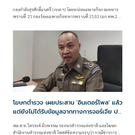
กองกำลังสุรศักดิ์มนตรี (กกล.ฯ) โดยหน่วยเฉพาะกิจกรมทหาร
พรานที่ 21 กองร้อยเฉพาะกิจทหารพรานที่ 2102 (ฉก.ทพ.21
ร้อย.ฉก.ทพ.2102) ต.ไชยบุรี อ.ท่าอุเทน จ.นครพนม
โฆษกตำรวจ เผยประสาน 'อินเตอร์โพล' แล้ว
แต่ยังไม่ได้รับข้อมูลจากทางการจอร์เจีย ปม
'ฮลุน โซโล่' เสียชีวิต
พล.ต.ท.ไตรรงค์ ผิวพรรณ รองจเรตำรวจแห่งชาติ และโฆษก
สำนักงานตำรวจแห่งชาติ โพสต์ข้อความระบุว่า กรณีข่าวการ