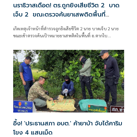
นราธิวาสเดือด! ตร.ถูกยิงเสียชีวิต 2 บาด
เจ็บ 2 ขณะตรวจค้นยาเสพติดพื้นที่
อ.ตากใบ
เกิดเหตุเจ้าหน้าที่ตำรวจถูกยิงเสียชีวิต 2 นาย บาดเจ็บ 2 นาย
ขณะเข้าตรวจค้นเป้าหมายยาเสพติดในพื้นที่ อ.ตากใบ
จ.นราธิวาส
อึ้ง! 'ประธานสภา อบต.' ค้ายาบ้า จับได้คาริม
โขง 4 แสนเม็ด