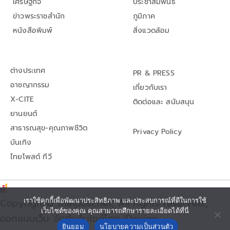
เศรษฐกิจ
ประชาสัมพันธ์
ข่าวพระราชสำนัก
ภูมิภาค
หนังสือพิมพ์
สิ่งแวดล้อม
ต่างประเทศ
PR & PRESS
อาชญากรรม
เกี่ยวกับเรา
X-CITE
ติดต่อและ สนับสนุน
ยานยนต์
สาธารณสุข-คุณภาพชีวิต
Privacy Policy
บันเทิง
ไทยโพสต์ ทีวี
Copyright© thaipost.net, All rights reserved.,
เราใช้คุกกี้เพื่อพัฒนาประสิทธิภาพ และประสบการณ์ที่ดีในการใช้
เว็บไซต์ของคุณ คุณสามารถศึกษารายละเอียดได้ที่นี่
ออกแบบเว็บ จัดทำเว็บไซต์โดย iDesign
ยินยอม
นโยบายความเป็นส่วนตัว