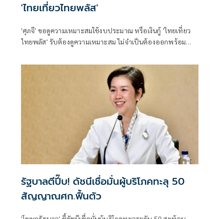
'ไทยเที่ยวไทยพลัส'
'ศุภจี' ขอดูความเหมาะสมใช้งบประมาณ หรือเงินกู้ 'ไทยเที่ยว
ไทยพลัส' รับต้องดูความเหมาะสม ไม่จำเป็นต้องออกพร้อม
'ไทยช่วยไทยพลัส'
รัฐบาลตีปี๊บ! ดัชนีเชื่อมั่นผู้บริโภคทะลุ 50
สัญญาณศก.ฟื้นตัว
'โฆษกรัฐบาล' ชี้ดัชนีเชื่อมั่นผู้บริโภคทะลุระดับ 50 สะท้อน