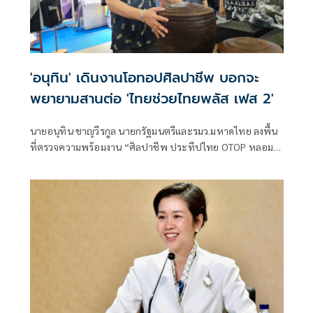
'อนุทิน' เดินงานโอทอปศิลปาชีพ บอกจะ
พยายามสานต่อ 'ไทยช่วยไทยพลัส เฟส 2'
นายอนุทิน ชาญวีรกูล นายกรัฐมนตรีและรมว.มหาดไทย ลงพื้น
ที่ตรวจความพร้อมงาน “ศิลปาชีพ ประทีปไทย OTOP หลอม
ดวงใจด้วยพระบารมี” ปี 2569 ซึ่งจัดขึ้นระหว่างวันที่ 8–16
สิงหาคม นี้ ณ อาคารชาเลนเจอร์ 1–3 อิมแพ็ค เมืองทองธานี ซึ่ง
นายกรัฐมนตรีจะเดินทางมาเปิดงานอย่างเป็นทางการ ในวัน
จันทร์ที่ 10 สิงหาคม