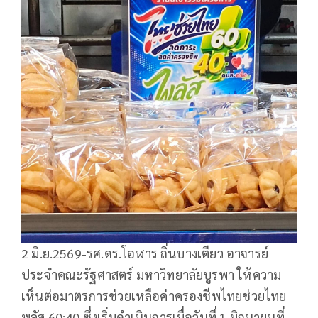
2 มิ.ย.2569-รศ.ดร.โอฬาร ถิ่นบางเตียว อาจารย์
ประจำคณะรัฐศาสตร์ มหาวิทยาลัยบูรพา ให้ความ
เห็นต่อมาตรการช่วยเหลือค่าครองชีพไทยช่วยไทย
พลัส 60:40 ซึ่งเริ่มดำเนินการเมื่อวันที่ 1 มิถุนายนที่