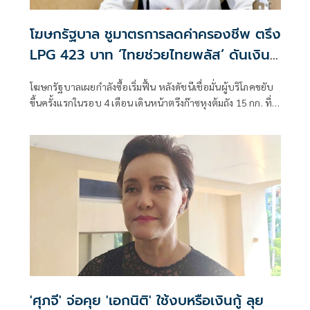
โฆษกรัฐบาล ชูมาตรการลดค่าครองชีพ ตรึง
LPG 423 บาท ‘ไทยช่วยไทยพลัส’ ดันเงิน
หมุนแสนล้าน
โฆษกรัฐบาลเผยกำลังซื้อเริ่มฟื้น หลังดัชนีเชื่อมั่นผู้บริโภคขยับ
ขึ้นครั้งแรกในรอบ 4 เดือน เดินหน้าตรึงก๊าซหุงต้มถัง 15 กก. ที่
423 บาท ควบคู่ “ไทยช่วยไทย พลัส” กระจายเม็ดเงินสู่ฐานราก
พร้อมจับตาฐานะกองทุนน้ำมันฯ ติดลบกว่า 7.1 หมื่นล้านบาท
'ศุภจี' จ่อคุย 'เอกนิติ' ใช้งบหรือเงินกู้ ลุย