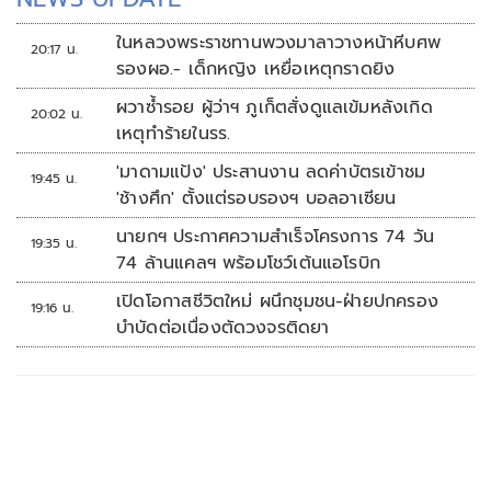
ในหลวงพระราชทานพวงมาลาวางหน้าหีบศพ
20:17 น.
รองผอ.- เด็กหญิง เหยื่อเหตุกราดยิง
ผวาซ้ำรอย ผู้ว่าฯ ภูเก็ตสั่งดูแลเข้มหลังเกิด
20:02 น.
เหตุทำร้ายในรร.
'มาดามแป้ง' ประสานงาน ลดค่าบัตรเข้าชม
19:45 น.
'ช้างศึก' ตั้งแต่รอบรองฯ บอลอาเซียน
นายกฯ ประกาศความสำเร็จโครงการ 74 วัน
19:35 น.
74 ล้านแคลฯ พร้อมโชว์เต้นแอโรบิก
เปิดโอกาสชีวิตใหม่ ผนึกชุมชน-ฝ่ายปกครอง
19:16 น.
บำบัดต่อเนื่องตัดวงจรติดยา