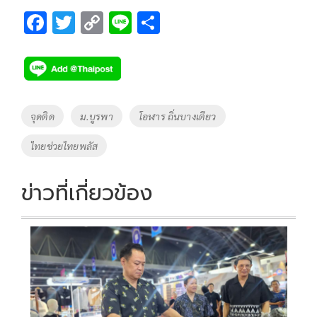
F
T
C
Li
S
ac
wi
o
n
h
e
tt
p
e
ar
b
er
y
e
o
Li
Tags
จุดติด
ม.บูรพา
โอฬาร ถิ่นบางเตียว
o
n
ไทยช่วยไทยพลัส
k
k
ข่าวที่เกี่ยวข้อง