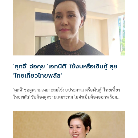
'ศุภจี' จ่อคุย 'เอกนิติ' ใช้งบหรือเงินกู้ ลุย
'ไทยเที่ยวไทยพลัส'
'ศุภจี' ขอดูความเหมาะสมใช้งบประมาณ หรือเงินกู้ 'ไทยเที่ยว
ไทยพลัส' รับต้องดูความเหมาะสม ไม่จำเป็นต้องออกพร้อม
'ไทยช่วยไทยพลัส'