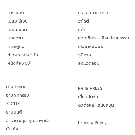
การเมือง
กรองสถานการณ์
เปลว สีเงิน
วาไรตี้
คอลัมนิสต์
กีฬา
บทความ
ท่องเที่ยว – ศิลปวัฒนธรรม
เศรษฐกิจ
ประชาสัมพันธ์
ข่าวพระราชสำนัก
ภูมิภาค
หนังสือพิมพ์
สิ่งแวดล้อม
ต่างประเทศ
PR & PRESS
อาชญากรรม
เกี่ยวกับเรา
X-CITE
ติดต่อและ สนับสนุน
ยานยนต์
สาธารณสุข-คุณภาพชีวิต
Privacy Policy
บันเทิง