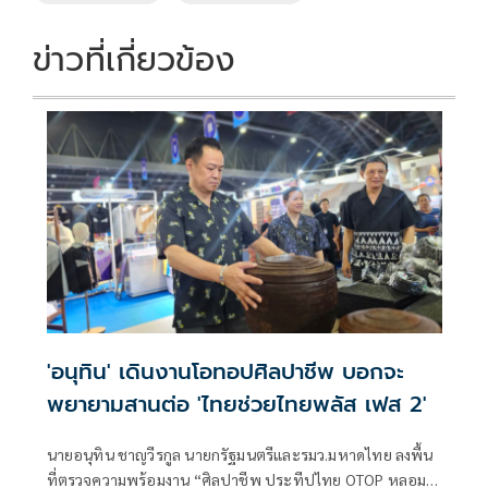
ข่าวที่เกี่ยวข้อง
'อนุทิน' เดินงานโอทอปศิลปาชีพ บอกจะ
พยายามสานต่อ 'ไทยช่วยไทยพลัส เฟส 2'
นายอนุทิน ชาญวีรกูล นายกรัฐมนตรีและรมว.มหาดไทย ลงพื้น
ที่ตรวจความพร้อมงาน “ศิลปาชีพ ประทีปไทย OTOP หลอม