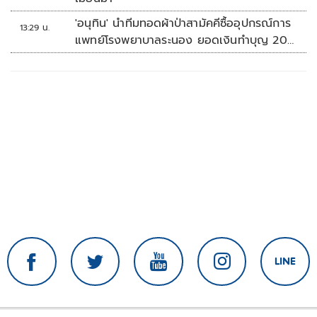
'อนุทิน' นำทีมทอดผ้าป่าสามัคคีซื้ออุปกรณ์การ
13:29 น.
แพทย์โรงพยาบาลระนอง ยอดเงินทำบุญ 20
ล้านบาท