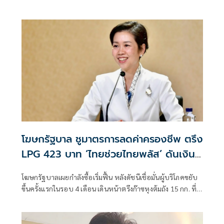
ดวงใจด้วยพระบารมี” ปี 2569 ซึ่งจัดขึ้นระหว่างวันที่ 8–16
สิงหาคม นี้ ณ อาคารชาเลนเจอร์ 1–3 อิมแพ็ค เมืองทองธานี ซึ่ง
นายกรัฐมนตรีจะเดินทางมาเปิดงานอย่างเป็นทางการ ในวัน
จันทร์ที่ 10 สิงหาคม
โฆษกรัฐบาล ชูมาตรการลดค่าครองชีพ ตรึง
LPG 423 บาท ‘ไทยช่วยไทยพลัส’ ดันเงิน
หมุนแสนล้าน
โฆษกรัฐบาลเผยกำลังซื้อเริ่มฟื้น หลังดัชนีเชื่อมั่นผู้บริโภคขยับ
ขึ้นครั้งแรกในรอบ 4 เดือน เดินหน้าตรึงก๊าซหุงต้มถัง 15 กก. ที่
423 บาท ควบคู่ “ไทยช่วยไทย พลัส” กระจายเม็ดเงินสู่ฐานราก
พร้อมจับตาฐานะกองทุนน้ำมันฯ ติดลบกว่า 7.1 หมื่นล้านบาท