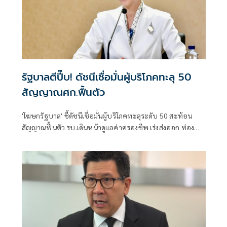
รัฐบาลตีปี๊บ! ดัชนีเชื่อมั่นผู้บริโภคทะลุ 50
สัญญาณศก.ฟื้นตัว
'โฆษกรัฐบาล' ชี้ดัชนีเชื่อมั่นผู้บริโภคทะลุระดับ 50 สะท้อน
สัญญาณฟื้นตัว รบ.เดินหน้าดูแลค่าครองชีพ เร่งส่งออก ท่อง
เที่ยว และการลงทุนต่อเนื่อง