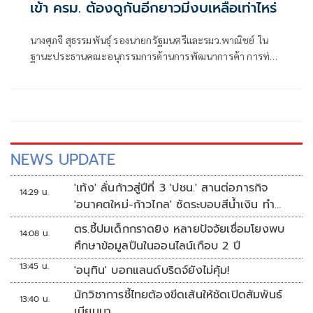
เข้า ครม. ต้องดูกันอีกยาวมีงบเหลือเท่าไหร่
นางศุภจี สุธรรมพันธุ์ รองนายกรัฐมนตรีและรมว.พาณิชย์ ใน
ฐานะประธานคณะอนุกรรมการด้านการพัฒนาการค้า การท่อง
เที่ยวและเศรษฐกิจชุมชน ภายใต้คณะกรรมการร่วมภาครัฐและ
เอกชนเพื่อแก้ไขปัญหาทางเศรษฐกิจ (กรอ.) กล่าวถึง การ
พิจารณาโครงการไทยเที่ยวไทย พลัส ว่า ขณะนี้กำลังพูดคุยกัน
อยู่ เพราะต้องดูว่า เงินที่เรามีอยู่ในวงเงินที่จำกัดขณะนี้ ต้องดู
การผ่านงบประมาณใ
NEWS UPDATE
'เท้ง' ลั่นก้าวสู่ปีที่ 3 'ปชน.' สานต่อภารกิจ
14:29 น.
'อนาคตใหม่-ก้าวไกล' ซัดระบอบสีน้ำเงิน ทำ
หลักนิติรัฐ-นิติธรรมสั่นคลอน
ตร.ชี้ปมเด็กกราดยิง หลายปัจจัยเชื่อมโยงพบ
14:08 น.
ศึกษาข้อมูลปืนในออนไลน์เกือบ 2 ปี
13:45 น.
'อนุทิน' บอกแลนด์บริดจ์ยังไม่คุ้ม!
นักวิชาการชี้ไทยต้องขีดเส้นให้ชัดเปิดสัมพันธ์
13:40 น.
เมียนมา