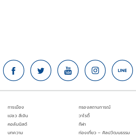
การเมือง
กรองสถานการณ์
เปลว สีเงิน
วาไรตี้
คอลัมนิสต์
กีฬา
บทความ
ท่องเที่ยว – ศิลปวัฒนธรรม