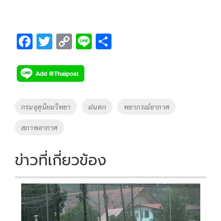
F
T
C
Li
S
ac
wi
o
n
h
e
tt
p
e
ar
b
er
y
e
o
Li
Tags
กรมอุตุนิยมวิทยา
ฝนตก
พยากรณ์อากาศ
o
n
สภาพอากาศ
k
k
ข่าวที่เกี่ยวข้อง