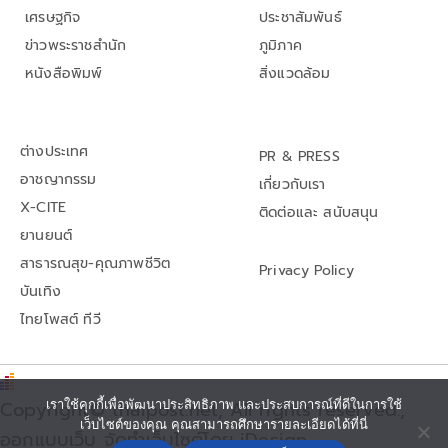
เศรษฐกิจ
ประชาสัมพันธ์
ข่าวพระราชสำนัก
ภูมิภาค
หนังสือพิมพ์
สิ่งแวดล้อม
ต่างประเทศ
PR & PRESS
อาชญากรรม
เกี่ยวกับเรา
X-CITE
ติดต่อและ สนับสนุน
ยานยนต์
สาธารณสุข-คุณภาพชีวิต
Privacy Policy
บันเทิง
ไทยโพสต์ ทีวี
Copyright© thaipost.net, All rights reserved.,
เราใช้คุกกี้เพื่อพัฒนาประสิทธิภาพ และประสบการณ์ที่ดีในการใช้
เว็บไซต์ของคุณ คุณสามารถศึกษารายละเอียดได้ที่นี่
ออกแบบเว็บ จัดทำเว็บไซต์โดย iDesign