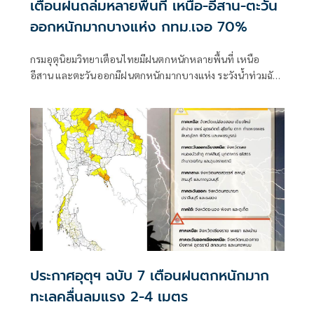
เตือนฝนถล่มหลายพื้นที่ เหนือ-อีสาน-ตะวัน
ออกหนักมากบางแห่ง กทม.เจอ 70%
กรมอุตุนิยมวิทยาเตือนไทยมีฝนตกหนักหลายพื้นที่ เหนือ
อีสาน และตะวันออกมีฝนตกหนักมากบางแห่ง ระวังน้ำท่วมฉับ
พลัน-น้ำป่าไหลหลาก ขณะที่อันดามันตอนบนและอ่าวไทย
ตอนบนคลื่นสูง 2-3 เมตร เรือเล็กควรงดออกจากฝั่ง ส่วนไต้ฝุ่น
“ดอลฟิน” ไม่เข้าไทย
ประกาศอุตุฯ ฉบับ 7 เตือนฝนตกหนักมาก
ทะเลคลื่นลมแรง 2-4 เมตร