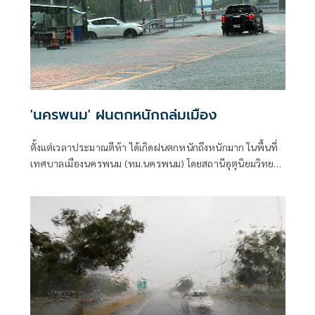
'นครพนม' ฝนตกหนักถล่มเมือง
ตั้งแต่เวลาประมาณตีห้า ได้เกิดฝนตกหนักถึงหนักมาก ในพื้นที่
เทศบาลเมืองนครพนม (ทม.นครพนม) โดยสถานีอุตุนิยมวิทยา
วัดปริมาณน้ำฝนที่ตกได้ถึง 107.9 มม.(มิลลิเมตร)