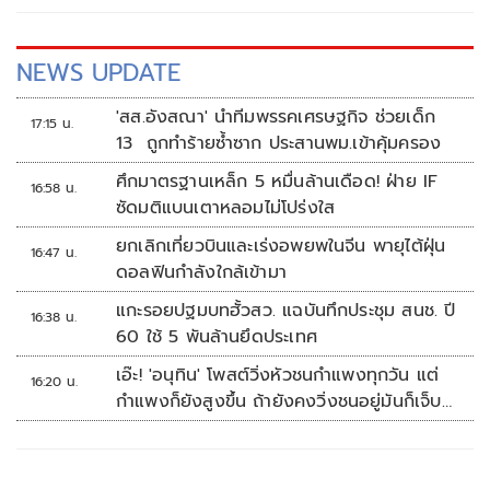
NEWS UPDATE
'สส.อังสณา' นำทีมพรรคเศรษฐกิจ ช่วยเด็ก
17:15 น.
13 ถูกทำร้ายซ้ำซาก ประสานพม.เข้าคุ้มครอง
ศึกมาตรฐานเหล็ก 5 หมื่นล้านเดือด! ฝ่าย IF
16:58 น.
ซัดมติแบนเตาหลอมไม่โปร่งใส
ยกเลิกเที่ยวบินและเร่งอพยพในจีน พายุไต้ฝุ่น
16:47 น.
ดอลฟินกำลังใกล้เข้ามา
แกะรอยปฐมบทฮั้วสว. แฉบันทึกประชุม สนช. ปี
16:38 น.
60 ใช้ 5 พันล้านยึดประเทศ
เอ๊ะ! 'อนุทิน' โพสต์วิ่งหัวชนกำแพงทุกวัน แต่
16:20 น.
กำแพงก็ยังสูงขึ้น ถ้ายังคงวิ่งชนอยู่มันก็เจ็บ
หัวอีก