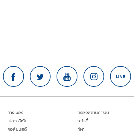
การเมือง
กรองสถานการณ์
เปลว สีเงิน
วาไรตี้
คอลัมนิสต์
กีฬา