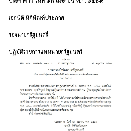
ประกาศ ณ วันที่ ๒๗ เมษายน พ.ศ. ๒๕๖๙
เอกนิติ นิติทัณฑ์ประภาศ
รองนายกรัฐมนตรี
ปฏิบัติราชการแทนนายกรัฐมนตรี