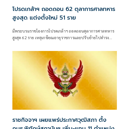
โปรดเกล้าฯ ถอดถอน 62 ตุลาการศาลทหาร
สูงสุด แต่งตั้งใหม่ 51 ราย
มีพระบรมราชโองการโปรดเกล้าฯ ถอดถอนตุลาการศาลทหาร
สูงสุด 62 ราย เหตุเกษียณอายุราชการและปรับย้ายไปดำรง
ตำแหน่งอื่น พร้อมแต่งตั้งนายทหารสัญญาบัตรดำรงตำแหน่ง
แทน 51 ราย
ราชกิจจาฯ เผยแพร่ประกาศวุฒิสภา ตั้ง
กมธ.พิทักษ์สถาบันฯ เพิ่ม-แทน 11 ตำแหน่ง