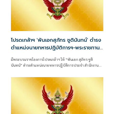
โปรดเกล้าฯ 'พันเอกสุภัทร ชูตินันทน์' ดำรง
ตำแหน่งนายทหารปฏิบัติการฯ-พระราชทาน
ยศ 'พลตรี'
มีพระบรมราชโองการโปรดเกล้าฯ ให้ “พันเอก สุภัทร ชูติ
นันทน์” ดำรงตำแหน่งนายทหารปฏิบัติการประจำ สำนักงาน
รองผู้บัญชาการกองบัญชากา