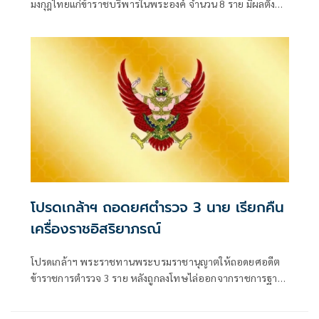
มงกุฎไทยแก่ข้าราชบริพารในพระองค์ จำนวน 8 ราย มีผลตั้งแต่
วันที่ 31 กรกฎาคม 2569 โดยมีทั้งชั้น
โปรดเกล้าฯ ถอดยศตำรวจ 3 นาย เรียกคืน
เครื่องราชอิสริยาภรณ์
โปรดเกล้าฯ พระราชทานพระบรมราชานุญาตให้ถอดยศอดีต
ข้าราชการตำรวจ 3 ราย หลังถูกลงโทษไล่ออกจากราชการฐาน
กร