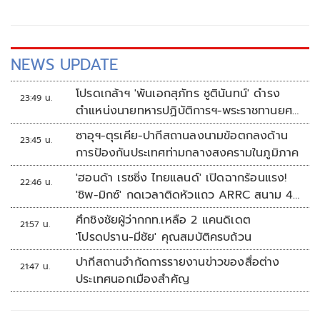
NEWS UPDATE
โปรดเกล้าฯ 'พันเอกสุภัทร ชูตินันทน์' ดำรง
23:49 น.
ตำแหน่งนายทหารปฏิบัติการฯ-พระราชทานยศ
'พลตรี'
ซาอุฯ-ตุรเคีย-ปากีสถานลงนามข้อตกลงด้าน
23:45 น.
การป้องกันประเทศท่ามกลางสงครามในภูมิภาค
'ฮอนด้า เรซซิ่ง ไทยแลนด์' เปิดฉากร้อนแรง!
22:46 น.
'ชิพ-มิกซ์' กดเวลาติดหัวแถว ARRC สนาม 4
ที่มัลดาลิกา
ศึกชิงชัยผู้ว่ากกท.เหลือ 2 แคนดิเดต
21:57 น.
'โปรดปราน-มีชัย' คุณสมบัติครบถ้วน
ปากีสถานจำกัดการรายงานข่าวของสื่อต่าง
21:47 น.
ประเทศนอกเมืองสำคัญ