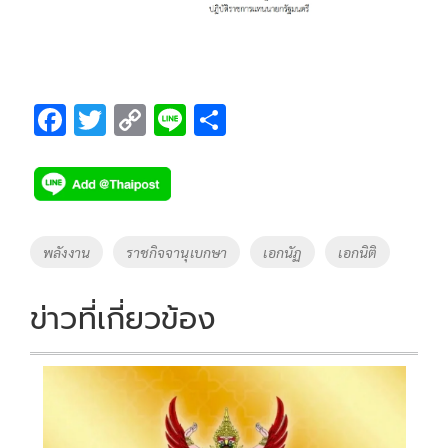
F
T
C
Li
S
ac
wi
o
n
h
e
tt
p
e
ar
b
er
y
e
o
Li
Tags
พลังงาน
ราชกิจจานุเบกษา
เอกนัฏ
เอกนิติ
o
n
k
k
ข่าวที่เกี่ยวข้อง