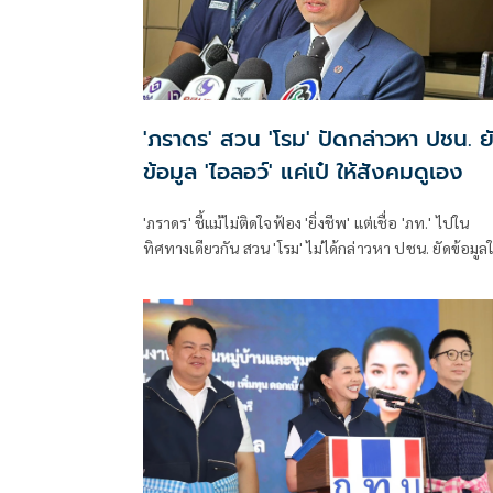
'ภราดร' สวน 'โรม' ปัดกล่าวหา ปชน. ย
ข้อมูล 'ไอลอว์' แค่เป๋ ให้สังคมดูเอง
'ภราดร' ชี้แม้ไม่ติดใจฟ้อง 'ยิ่งชีพ' แต่เชื่อ 'ภท.' ไปใน
ทิศทางเดียวกัน สวน 'โรม' ไม่ได้กล่าวหา ปชน. ยัดข้อมูลใ
'ไอลอว์' แค่พักหลังเป๋ ภาคประชาชนไม่ควรเป็นเครื่องม
ฝ่ายการเมือง โยนสังคมดูเอง