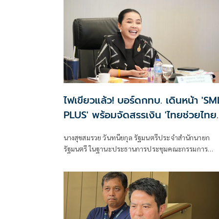
ไฟเขียวแล้ว! บอร์ดกทบ. เดินหน้า 'SM
PLUS' พร้อมจัดสรรเงิน 'ไทยช่วยไทย
เพิ่มทุน ดอกเบี้ยคนละครึ่ง'
นางสุขสมรวย วันทนียกุล รัฐมนตรีประจำสำนักนายก
รัฐมนตรี ในฐานะประธานการประชุมคณะกรรมการ
กองทุนหมู่บ้านและชุมชนเมืองแห่