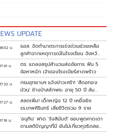
EWS UPDATE
ธอส. จัดทำมาตรการเร่งด่วนช่วยเหลือ
18:02 น.
ลูกค้าจากเหตุการณ์ในโรงเรียน จังหวัด
นนทบุรี กรณีเสียชีวิตหรือทุพพลภาพ
ตร. แถลงสรุปสำนวนส่งอัยการ ฟัน 5
17:41 น.
ลดดอกเบี้ยเหลือ 0.01% ต่อปี ตลอด
ข้อหาหนัก เจ้าของโรงเบียร์ลาดพร้าว
อายุสัญญา
กรมอุทยานฯ แจ้งข่าวเศร้า! 'สีดอทอง
17:32 น.
ม้วน' ช้างป่าสลักพระ อายุ 50 ปี ล้ม
แล้ว
สลดเพิ่ม! เด็กหญิง 12 ปี เหยื่อยิง
17:27 น.
รร.เทพศิรินทร์ เสียชีวิตรวม 9 ราย
'อนุทิน' ฟาด 'รังสิมันต์' ชอบพูดคาดเดา
17:16 น.
ตามสติปัญญาที่มี ยันไม่เกี่ยวทุจริตสอบ
ท้องถิ่น