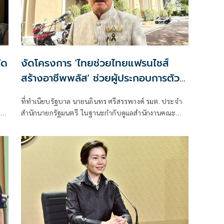
ัด
งัดโครงการ 'ไทยช่วยไทยแฟรนไชส์
สร้างอาชีพพลัส' ช่วยผู้ประกอบการตัว
เล็ก 1 หมื่นราย
ที่ทำเนียบรัฐบาล นายนภินทร ศรีสรรพางค์ รมต. ประจำ
ห้
สำนักนายกรัฐมนตรี ในฐานะกำกับดูแลสำนักงานคณะ
ือ
กรรมการวิสาหกิจขน