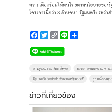
ความเดือดร้อนให้คนไทยตามนโยบายของรัฐบา
โครงการนี้กว่า 8 ล้านคน” รัฐมนตรีประจำส
F
T
C
Li
S
ac
wi
o
n
h
e
tt
p
e
ar
b
er
y
e
o
Li
Tags
นางสุขสมรวย วันทนียกุล
ประธานคณะกรรมการกองท
o
n
รัฐมนตรีประจำสำนักนายกรัฐมนตรี
ลูกหนี้กองทุน
k
k
ข่าวที่เกี่ยวข้อง