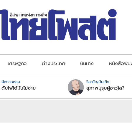
เศรษฐกิจ
ต่างประเทศ
บันเทิง
หนังสือพิม
ผักกาดหอม
วิสามัญบันเทิง
ดับไฟใต้มันไม่ง่าย
สุภาพบุรุษผู้อาวุโส?