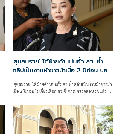
L
'สุขสมรวย' โต้ฝ่ายค้านปมฮั้ว สว. ย้ำ
คลิปเป็นงานผ้าขาวม้าเมื่อ 2 ปีก่อน บอก
ฮั้วจริงน้องสะใภ้คงฉลุย
‘สุขสมรวย’ โต้ฝ่ายค้านปมฮั้ว สว. ย้ำคลิปเป็นงานผ้าขาวม้า
เมื่อ 2 ปีก่อน ไม่เกี่ยวเลือก สว. ชี้ กกต.ตรวจสอบจบแล้ว ซัด
อย่านำข้อมูลเก่ามาบิดเบือน ชี้ถ้าฮั้วจริง น้องสะใภ้ คงฉลุย
แล้ว พร้อมสั่งฝ่ายกม. ถอดเทปรายการดัง หลังเนื้อหาสร้าง
ความเกลียดชัง โอดผิดหวังคนรุ่นใหม่ใช้วิธีนี้