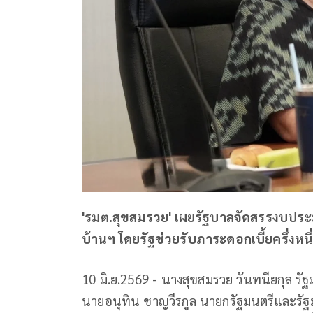
'รมต.สุขสมรวย' เผยรัฐบาลจัดสรรงบประม
บ้านฯ โดยรัฐช่วยรับภาระดอกเบี้ยครึ่ง
10 มิ.ย.2569 - นางสุขสมรวย วันทนียกุล รั
นายอนุทิน ชาญวีรกูล นายกรัฐมนตรีและร