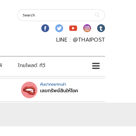
LINE : @THAIPOST
พ์
ไทยโพสต์ ทีวี
คันปากอยากเล่า
เลขทรัพย์สินให้โชค