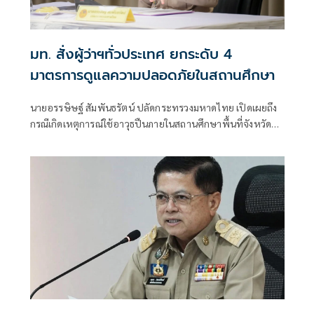
มท. สั่งผู้ว่าฯทั่วประเทศ ยกระดับ 4
มาตรการดูแลความปลอดภัยในสถานศึกษา
นายอรรษิษฐ์ สัมพันธรัตน์ ปลัดกระทรวงมหาดไทย เปิดเผยถึง
กรณีเกิดเหตุการณ์ใช้อาวุธปืนภายในสถานศึกษาพื้นที่จังหวัด
นนทบุรี ส่งผลให้มีผู้เสียชีวิตและได้รับบาดเจ็บจำนวนมาก ซึ่ง
นายอนุทิน ชาญวีรกูล นายกรัฐมนตรีและรมว.มหาดไทย ได้สั่ง
การยกระดับมาตรการรักษาความปลอดภัยและควบคุมอาวุธปืน
เพื่อป้องกันมิให้เกิดเหตุการณ์ในลักษณะดังกล่าวขึ้นอีก