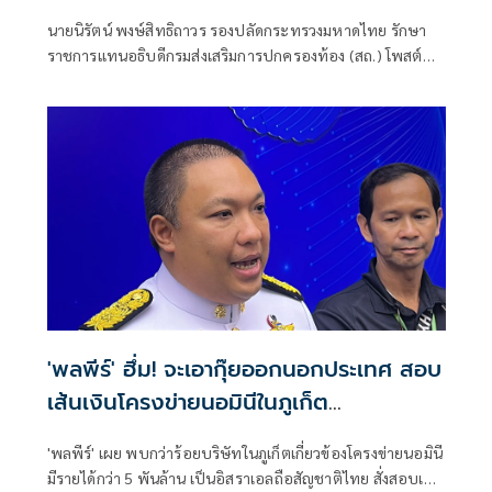
หาย
นายนิรัตน์ พงษ์สิทธิถาวร รองปลัดกระทรวงมหาดไทย รักษา
ราชการแทนอธิบดีกรมส่งเสริมการปกครองท้อง (สถ.) โพสต์
หนังสือคำชี้แจง สถ. เรื่องชี้แจงข้อเท็จจริงกรณีการดำเนินการ
การจัดสอบแข่งขันเพื่อบรรจุบุคคลเป็นข้าราชการหรือพนักงาน
ส่วนท้องถิ่นประจำปี 2566​ ว่า
'พลพีร์' ฮึ่ม! จะเอากุ๊ยออกนอกประเทศ สอบ
เส้นเงินโครงข่ายนอมินีในภูเก็ต
กว่า100บริษัท
'พลพีร์' เผย พบกว่าร้อยบริษัทในภูเก็ตเกี่ยวข้องโครงข่ายนอมินี
มีรายได้กว่า 5 พันล้าน เป็นอิสราเอลถือสัญชาติไทย สั่งสอบเส้น