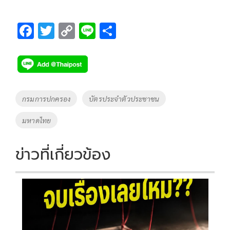
F
T
C
Li
S
ac
wi
o
n
h
e
tt
p
e
ar
b
er
y
e
o
Li
Tags
กรมการปกครอง
บัตรประจำตัวประชาชน
o
n
มหาดไทย
k
k
ข่าวที่เกี่ยวข้อง