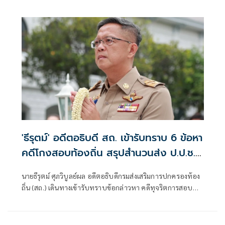
เงิน ลั่น ดำเนินคดีเต็มที่ ฮึ่ม จะเอากุ๊ยออกนอกประเทศ
'ธีรุตม์' อดีตอธิบดี สถ. เข้ารับทราบ 6 ข้อหา
คดีโกงสอบท้องถิ่น สรุปสำนวนส่ง ป.ป.ช.
สัปดาห์หน้า
นายธีรุตม์ ศุภวิบูลย์ผล อดีตอธิบดีกรมส่งเสริมการปกครองท้อง
ถิ่น (สถ.) เดินทางเข้ารับทราบข้อกล่าวหา คดีทุจริตการสอบ
แข่งขันบุคคลเพื่อบรรจุเป็นพนักงานส่วนท้องถิ่น