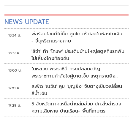
NEWS UPDATE
พ่อร้อนใจคดีไม่คืบ ลูกโดนหัวโจกในห้องไถเงิน
18:34 น.
- จี้บุหรี่ตามร่างกาย
'ลิซ่า' ท้า 'โกแพ' ประเดิมบ้านใหญ่สตูลที่แรกฟัน
18:19 น.
ไม่เลี้ยงโกงท้องถิ่น
ในหลวง พระราชินี ทรงปลอบขวัญ
18:00 น.
พระราชทานกำลังใจผู้บาดเจ็บ เหตุกราดยิง
รร.เทพศิรินทร์นนทบุรี
สะพัด 'เนวิน' คุย 'บุญยิ่ง' จับตางูเขียวเปลี่ยน
17:51 น.
สีน้ำเงิน
5 จังหวัดภาคเหนือน้ำถล่มอ่วม ปภ.สั่งสำรวจ
17:29 น.
ความเสียหาย บ้านเรือน- พื้นที่เกษตร