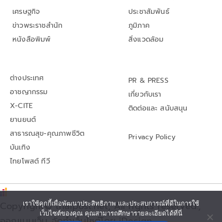
เศรษฐกิจ
ประชาสัมพันธ์
ข่าวพระราชสำนัก
ภูมิภาค
หนังสือพิมพ์
สิ่งแวดล้อม
ต่างประเทศ
PR & PRESS
อาชญากรรม
เกี่ยวกับเรา
X-CITE
ติดต่อและ สนับสนุน
ยานยนต์
สาธารณสุข-คุณภาพชีวิต
Privacy Policy
บันเทิง
ไทยโพสต์ ทีวี
เราใช้คุกกี้เพื่อพัฒนาประสิทธิภาพ และประสบการณ์ที่ดีในการใช้
Copyright© thaipost.net, All rights reserved.,
เว็บไซต์ของคุณ คุณสามารถศึกษารายละเอียดได้ที่นี่
ออกแบบเว็บ จัดทำเว็บไซต์โดย iDesign