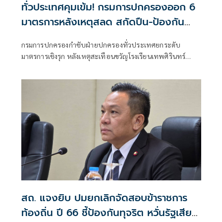
ทั่วประเทศคุมเข้ม! กรมการปกครองออก 6
มาตรการหลังเหตุสลด สกัดปืน-ป้องกัน
เลียนแบบ
กรมการปกครองกำชับฝ่ายปกครองทั่วประเทศยกระดับ
มาตรการเชิงรุก หลังเหตุสะเทือนขวัญโรงเรียนเทพศิรินทร์
นนทบุรี คุมเข้มการครอบครอง-พกพาอาวุธปืน เพิ่มจุดตรวจ
จุดสกัด ลาดตระเวนพื้นที่เสี่ยง ยกระดับความปลอดภัยโรงเรียน-
ห้าง พร้อมเฝ้าระวังพฤติกรรมเสี่ยง ป้องกันเหตุซ้ำและการเลียน
แบบ
สถ. แจงยิบ ปมยกเลิกจัดสอบข้าราชการ
ท้องถิ่น ปี 66 ชี้ป้องกันทุจริต หวั่นรัฐเสีย