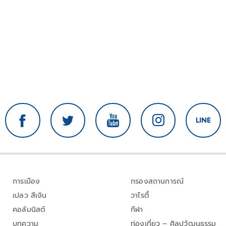
การเมือง
กรองสถานการณ์
เปลว สีเงิน
วาไรตี้
คอลัมนิสต์
กีฬา
บทความ
ท่องเที่ยว – ศิลปวัฒนธรรม