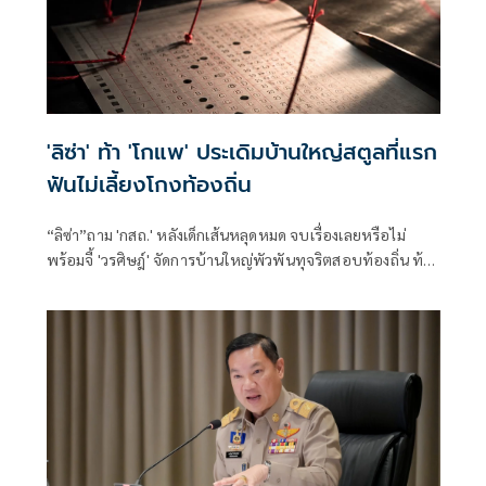
'ลิซ่า' ท้า 'โกแพ' ประเดิมบ้านใหญ่สตูลที่แรก
ฟันไม่เลี้ยงโกงท้องถิ่น
“ลิซ่า”ถาม 'กสถ.' หลังเด็กเส้นหลุดหมด จบเรื่องเลยหรือไม่
พร้อมจี้ 'วรศิษฎ์' จัดการบ้านใหญ่พัวพันทุจริตสอบท้องถิ่น ท้า
เริ่มจากสตูลก่อนเลย