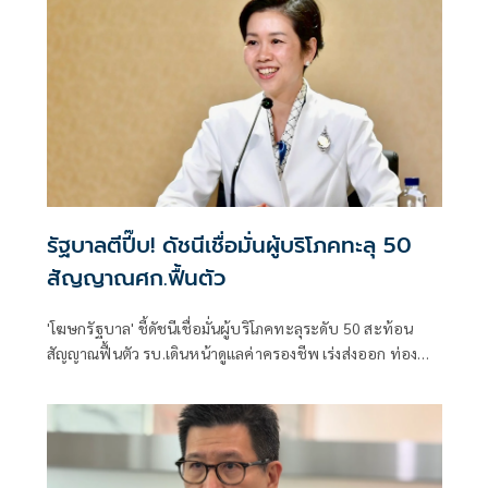
รัฐบาลตีปี๊บ! ดัชนีเชื่อมั่นผู้บริโภคทะลุ 50
สัญญาณศก.ฟื้นตัว
'โฆษกรัฐบาล' ชี้ดัชนีเชื่อมั่นผู้บริโภคทะลุระดับ 50 สะท้อน
สัญญาณฟื้นตัว รบ.เดินหน้าดูแลค่าครองชีพ เร่งส่งออก ท่อง
เที่ยว และการลงทุนต่อเนื่อง