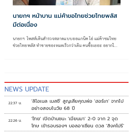
นายกฯ หน้าบาน แม่ค้าขอไทยช่วยไทยพลัส
มีต่อเนื่อง
นายกฯ โพสต์เดินสำรวจตลาดแบบออแกนิค โอ่ แม่ค้าชมไทย
ช่วยไทยพลัส ทำขายของหมดเร็วกว่าเดิม คนซื้อเยอะ อยากให้มี
เรื่อยๆ
NEWS UPDATE
'ลิโอเนล เมสซี' สูญเสียคุณพ่อ 'ฮอร์เก' จากไป
22:37 น.
อย่างสงบในวัย 68 ปี
'ไทย' เปิดบ้านชนะ 'เมียนมา' 2-0 จาก 2 จุด
22:26 น.
โทษ เข้ารอบรองฯ บอลอาเซียน ดวล 'สิงคโปร์'