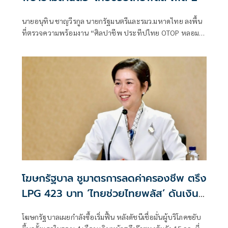
นายอนุทิน ชาญวีรกูล นายกรัฐมนตรีและรมว.มหาดไทย ลงพื้น
ที่ตรวจความพร้อมงาน “ศิลปาชีพ ประทีปไทย OTOP หลอม
ดวงใจด้วยพระบารมี” ปี 2569 ซึ่งจัดขึ้นระหว่างวันที่ 8–16
สิงหาคม นี้ ณ อาคารชาเลนเจอร์ 1–3 อิมแพ็ค เมืองทองธานี ซึ่ง
นายกรัฐมนตรีจะเดินทางมาเปิดงานอย่างเป็นทางการ ในวัน
จันทร์ที่ 10 สิงหาคม
โฆษกรัฐบาล ชูมาตรการลดค่าครองชีพ ตรึง
LPG 423 บาท ‘ไทยช่วยไทยพลัส’ ดันเงิน
หมุนแสนล้าน
โฆษกรัฐบาลเผยกำลังซื้อเริ่มฟื้น หลังดัชนีเชื่อมั่นผู้บริโภคขยับ