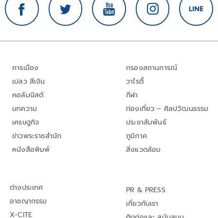
การเมือง
กรองสถานการณ์
เปลว สีเงิน
วาไรตี้
คอลัมนิสต์
กีฬา
บทความ
ท่องเที่ยว – ศิลปวัฒนธรรม
เศรษฐกิจ
ประชาสัมพันธ์
ข่าวพระราชสำนัก
ภูมิภาค
หนังสือพิมพ์
สิ่งแวดล้อม
ต่างประเทศ
PR & PRESS
อาชญากรรม
เกี่ยวกับเรา
X-CITE
ติดต่อและ สนับสนุน