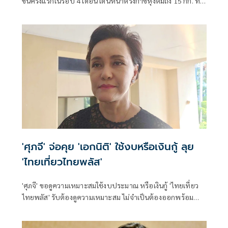
ขึ้นครั้งแรกในรอบ 4 เดือน เดินหน้าตรึงก๊าซหุงต้มถัง 15 กก. ที่
423 บาท ควบคู่ “ไทยช่วยไทย พลัส” กระจายเม็ดเงินสู่ฐานราก
พร้อมจับตาฐานะกองทุนน้ำมันฯ ติดลบกว่า 7.1 หมื่นล้านบาท
'ศุภจี' จ่อคุย 'เอกนิติ' ใช้งบหรือเงินกู้ ลุย
'ไทยเที่ยวไทยพลัส'
'ศุภจี' ขอดูความเหมาะสมใช้งบประมาณ หรือเงินกู้ 'ไทยเที่ยว
ไทยพลัส' รับต้องดูความเหมาะสม ไม่จำเป็นต้องออกพร้อม
'ไทยช่วยไทยพลัส'