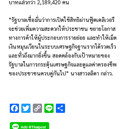
บาทแล้วกว่า 2,189,420 คน
“รัฐบาลเชื่อมั่นว่าการเปิดใช้สิทธิผ่านฟู้ดเดลิเวอรี
จะช่วยเพิ่มความสะดวกให้ประชาชน ขยายโอกาส
ทางการค้าให้ผู้ประกอบการรายย่อย และทำให้เม็ด
เงินหมุนเวียนในระบบเศรษฐกิจฐานรากได้รวดเร็ว
และทั่วถึงมากยิ่งขึ้น สอดคล้องกับเป้าหมายของ
รัฐบาลในการกระตุ้นเศรษฐกิจและดูแลค่าครองชีพ
ของประชาชนควบคู่กันไป” นางสาวลลิดา กล่าว.
F
T
C
Li
S
ac
wi
o
n
h
e
tt
p
e
ar