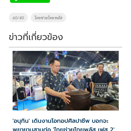
b
er
y
e
o
Li
Tags
60/40
ไทยช่วยไทยพลัส
o
n
k
k
ข่าวที่เกี่ยวข้อง
'อนุทิน' เดินงานโอทอปศิลปาชีพ บอกจะ
พยายามสานต่อ 'ไทยช่วยไทยพลัส เฟส 2'