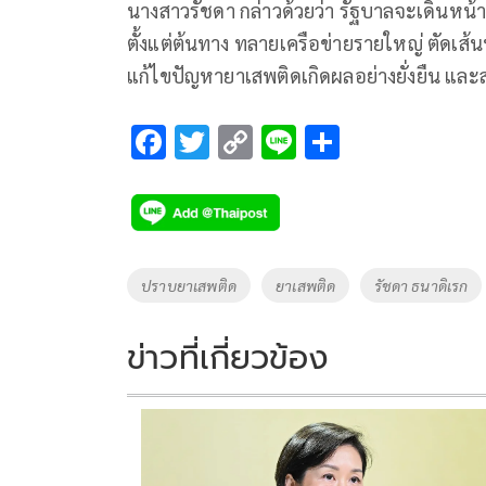
นางสาวรัชดา กล่าวด้วยว่า รัฐบาลจะเดินหน้า
ตั้งแต่ต้นทาง ทลายเครือข่ายรายใหญ่ ตัดเส้น
แก้ไขปัญหายาเสพติดเกิดผลอย่างยั่งยืน แล
F
T
C
Li
S
ac
wi
o
n
h
e
tt
p
e
ar
b
er
y
e
o
Li
Tags
ปราบยาเสพติด
ยาเสพติด
รัชดา ธนาดิเรก
o
n
k
k
ข่าวที่เกี่ยวข้อง