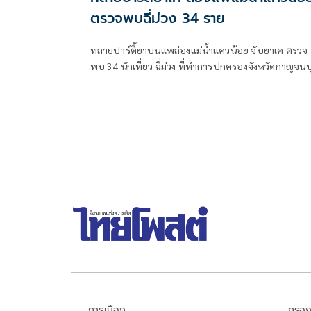
ตรวจพบฉี่ม่วง 34 ราย
ทลายปาร์ตี้ยาบนแพล่องแม่น้ำแควน้อย จับยาเค ตรวจ
พบ 34 นักเที่ยว ฉี่ม่วง ที่ทำการปกครองจังหวัดกาญจนบุรี
และอําเภอเมืองกาญจนบุรี เปิดยุทธการ 90 วัน พิทักษ์
สันติราษฎร์ พิฆาตยาเสพติด
การเมือง
กรอง