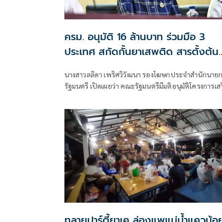
ครม. อนุมัติ 16 ล้านบาท ร่วมมือ 3
ประเทศ สกัดกั้นยาเสพติด สารตั้งต้น
ก่อนเข้าสู่ไทย
นางสาวลลิดา เพริศวิวัฒนา รองโฆษกประจำสำนักนาย
รัฐมนตรี เปิดเผยว่า คณะรัฐมนตรีมีมติอนุมัติโครงการเส
สร้างและยกระดับความร่วมมือกับประเทศเพื่อนบ้านใน
การสกัดกั้นยาเสพติดและทำลายเครือข่ายการค้ายาเสพ
ระหว่างประเทศ ประจำปีงบประมาณ พ.ศ. 2569 วงเงิ
รวม 16 ล้านบาท ตามที่กระทรวงยุติธรรม โดยสำนักงาน
คณะกรรมการป้องกันและปราบปรามยาเสพติด หรือ
สำนักงาน ป.ป.ส.
ทลายปาร์ตี้ยาเค ล่องแพแม่น้ำแควน้อ