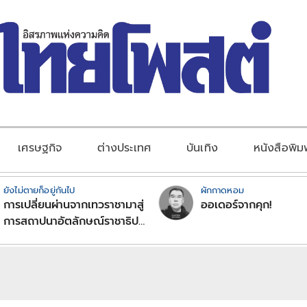
เศรษฐกิจ
ต่างประเทศ
บันเทิง
หนังสือพิม
ยังไม่ตายก็อยู่กันไป
ผักกาดหอม
การเปลี่ยนผ่านจากเทวราชามาสู่
ออเดอร์จากคุก!
การสถาปนาอัตลักษณ์ราชาธิป
ไตยแบบพุทธศาสนาในพระไตร
ปิฏก : สามัญผลสูตรในฐานะ
ทฤษฎีขีดจำกัดของอำนาจรัฐ
เหนือแรงงานและทรัพย์สิน