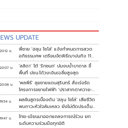
EWS UPDATE
พี่ชาย 'ฮลุน โซโล่' แจ้งกำหนดการสวด
20:12 น.
อภิธรรมศพ เตรียมจัดพิธีฌาปนกิจ 11
ส.ค.
'ลลิดา' โต้ 'รักชนก' ปมงบน้ำบาดาล ชี้
20:07 น.
พื้นที่ ปชน.ได้วงเงินเฉลี่ยสูงสุด
'พลพีร์' ลุยชายแดนสุรินทร์ สั่งเร่งรัด
20:06 น.
โครงการขยายไฟฟ้า 'ปราสาทตาควาย-
เนิน 350'
ผลชันสูตรเบื้องต้น 'ฮลุน โซโล่' เสียชีวิต
19:54 น.
พบภาวะหัวใจล้มเหลว ยังไม่ตัดประเด็น
สารพิษ รอจอร์เจียส่งผลตรวจครั้งแรก
ไทย-เมียนมาออกแถลงการณ์ร่วม ยก
19:47 น.
ระดับความร่วมมือทุกมิติ