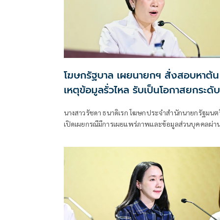
โฆษกรัฐบาล เผยนายกฯ สั่งสอบหาต้น
เหตุข้อมูลรั่วไหล รับเป็นโอกาสยกระดับ
ความมั่นคงปลอดภัยข้อมูลภาครัฐทั้ง
นางสาวรัชดา ธนาดิเรก โฆษกประจำสำนักนายกรัฐมนตร
ระบบ
เปิดเผยกรณีมีการเผยแพร่ภาพและข้อมูลส่วนบุคคลผ่า
สื่อสังคมออนไลน์นั้น นายอนุทิน ชาญวีรกูล นายกรัฐมนต
สั่งการทุกหน่วยงานที่เกี่ยวข้องเร่งตรวจสอบข้อเท็จจริง
พร้อมตั้งคณะกรรมการสอบสวนภายใน ห