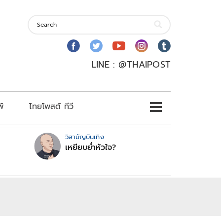
LINE : @THAIPOST
พ์
ไทยโพสต์ ทีวี
วิสามัญบันเทิง
เหยียบย่ำหัวใจ?