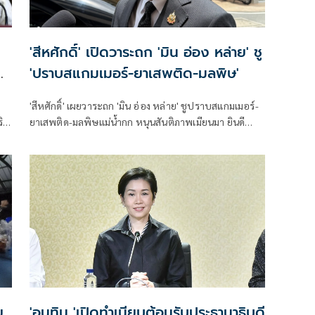
'สีหศักดิ์' เปิดวาระถก 'มิน อ่อง หล่าย' ชู
'ปราบสแกมเมอร์-ยาเสพติด-มลพิษ'
ก
'สีหศักดิ์' เผยวาระถก 'มิน อ่อง หล่าย' ชูปราบสแกมเมอร์-
ริม
ยาเสพติด-มลพิษแม่น้ำกก หนุนสันติภาพเมียนมา ยินดี
ICRC พบ 'ซูจี' มองเป็นสัญญาณดีต่อบรรยากาศการเมือง
ติด
น
ย
'อนุทิน 'เปิดทำเนียบต้อนรับประธานาธิบดี