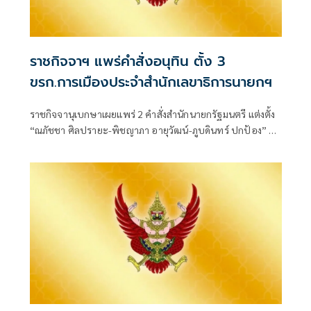
ราชกิจจาฯ แพร่คำสั่งอนุทิน ตั้ง 3
ขรก.การเมืองประจำสำนักเลขาธิการนายกฯ
ราชกิจจานุเบกษาเผยแพร่ 2 คำสั่งสำนักนายกรัฐมนตรี แต่งตั้ง
“ณภัชชา ศิลปรายะ-พิชญาภา อายุวัฒน์-ภูบดินทร์ ปกป้อง” นั่ง
ข้าราชการการเมือง ตำแหน่งประจำสำนักเลขาธิการนายก
รัฐมนตรี มีผลตั้งแต่ 27 ก