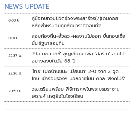
NEWS UPDATE
คู่มือทบทวนชีวิตช่วงพระเสาร์จร(7)เดินถอย
0:03 น.
หลังสำหรับคนทุกลัคนาราศีตอนที่2
สอบท้องถิ่น-ฮั้วสว.-ผลงานไม่ออก บั่นทอนเชื่อ
0:01 น.
มั่น'รัฐบาลอนุทิน'
'ลิโอเนล เมสซี' สูญเสียคุณพ่อ 'ฮอร์เก' จากไป
22:37 น.
อย่างสงบในวัย 68 ปี
'ไทย' เปิดบ้านชนะ 'เมียนมา' 2-0 จาก 2 จุด
22:26 น.
โทษ เข้ารอบรองฯ บอลอาเซียน ดวล 'สิงคโปร์'
วธ.เตรียมพร้อม พิธีการศพในพระบรมราชานุ
20:59 น.
เคราะห์ เหตุยิงในโรงเรียน