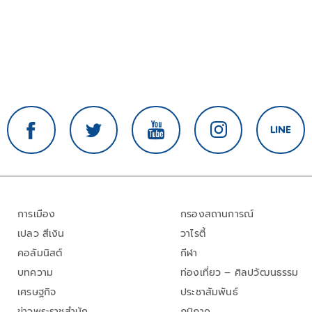
การเมือง
กรองสถานการณ์
เปลว สีเงิน
วาไรตี้
คอลัมนิสต์
กีฬา
บทความ
ท่องเที่ยว – ศิลปวัฒนธรรม
เศรษฐกิจ
ประชาสัมพันธ์
ข่าวพระราชสำนัก
ภูมิภาค