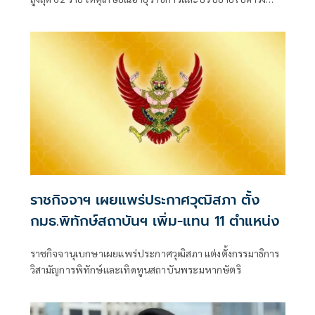
ตำแหน่งอื่น พร้อมแต่งตั้งนายทหารสัญญาบัตรดำรงตำแหน่ง
แทน 51 ราย
ราชกิจจาฯ เผยแพร่ประกาศวุฒิสภา ตั้ง
กมธ.พิทักษ์สถาบันฯ เพิ่ม-แทน 11 ตำแหน่ง
ราชกิจจานุเบกษาเผยแพร่ประกาศวุฒิสภา แต่งตั้งกรรมาธิการ
วิสามัญการพิทักษ์และเทิดทูนสถาบันพระมหากษัตริ