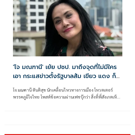
'โจ มณฑานี' เย้ย ปชป. มาถึงจุดที่ไม่มีใคร
เอา กระแสข่าวตั้งรัฐบาลส้ม เขียว แดง ก็
ยังไม่มีฟ้าเลย
โจ มณฑานี ตันติสุข นักเคลื่อนไหวทางการเมือง โหวตเตอร์
พรรคภูมิใจไทย โพสต์ข้อความผ่านเฟซบุ๊กว่า สิ่งที่พี่สังเกตเห็น
ในกระแสข่าวรัฐบาลส้มโอแดงคือ ไม่มีฟ้าอยู่ในนั้นเลย มาถึงจุด
ที่เป็นพรรคที่ทุกฝั่งลืมได้ไงเนี้ย