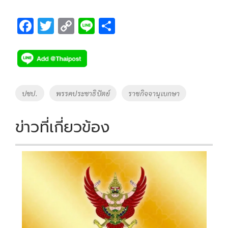
F
T
C
Li
S
ac
wi
o
n
h
e
tt
p
e
ar
b
er
y
e
o
Li
Tags
ปชป.
พรรคประชาธิปัตย์
ราชกิจจานุเบกษา
o
n
k
k
ข่าวที่เกี่ยวข้อง