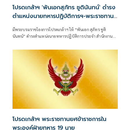
โปรดเกล้าฯ 'พันเอกสุภัทร ชูตินันทน์' ดำรง
ตำแหน่งนายทหารปฏิบัติการฯ-พระราชทาน
ยศ 'พลตรี'
มีพระบรมราชโองการโปรดเกล้าฯ ให้ “พันเอก สุภัทร ชูติ
นันทน์” ดำรงตำแหน่งนายทหารปฏิบัติการประจำ สำนักงาน
รองผู้บัญชาการกองบัญชากา
โปรดเกล้าฯ พระราชทานยศข้าราชการใน
พระองค์ฝ่ายทหาร 19 นาย