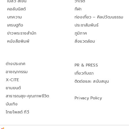
เปลว สีเงิน
วาไรตี้
คอลัมนิสต์
กีฬา
บทความ
ท่องเที่ยว – ศิลปวัฒนธรรม
เศรษฐกิจ
ประชาสัมพันธ์
ข่าวพระราชสำนัก
ภูมิภาค
หนังสือพิมพ์
สิ่งแวดล้อม
ต่างประเทศ
PR & PRESS
อาชญากรรม
เกี่ยวกับเรา
X-CITE
ติดต่อและ สนับสนุน
ยานยนต์
สาธารณสุข-คุณภาพชีวิต
Privacy Policy
บันเทิง
ไทยโพสต์ ทีวี