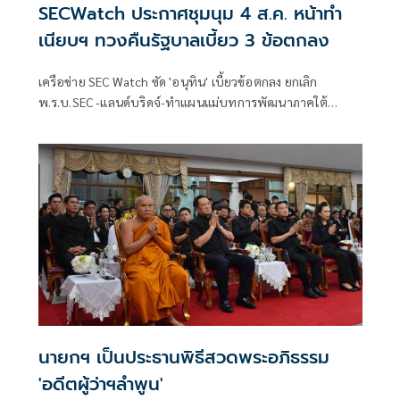
SECWatch ประกาศชุมนุม 4 ส.ค. หน้าทำ
เนียบฯ ทวงคืนรัฐบาลเบี้ยว 3 ข้อตกลง
เครือข่าย SEC Watch ซัด 'อนุทิน' เบี้ยวข้อตกลง ยกเลิก
พ.ร.บ.SEC -แลนด์บริดจ์-ทำแผนแม่บทการพัฒนาภาคใต้
ประกาศนัดชุมนุมหน้าทำเนียบฯ 4 ส.ค. ทวงบันทึกข้อตกลง 3
ข้อ
นายกฯ เป็นประธานพิธีสวดพระอภิธรรม
'อดีตผู้ว่าฯลำพูน'