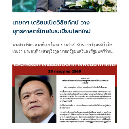
นายกฯ เตรียมเปิดวิสัยทัศน์ วาง
ยุทธศาสตร์ไทยในระเบียบโลกใหม่
นางสาวรัชดา ธนาดิเรก โฆษกประจำสำนักนายกรัฐมนตรี เปิด
เผยว่า นายอนุทิน ชาญวีรกูล นายกรัฐมนตรีและรัฐมนตรีว่าการ
กระทรวงมหาดไทย มีกำหนดเป็นประธานเปิดงาน The
INTANIA Forum: SURVIVING UNDER THE NEW WORLD
ORDER ฝ่าวิกฤติ รับมือระเบียบโลกใหม่