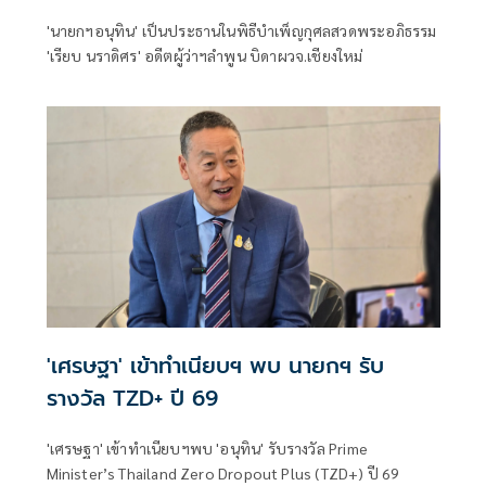
'นายกฯอนุทิน' เป็นประธานในพิธีบำเพ็ญกุศลสวดพระอภิธรรม
'เรียบ นราดิศร' อดีตผู้ว่าฯลำพูน บิดาผวจ.เชียงใหม่
'เศรษฐา' เข้าทำเนียบฯ พบ นายกฯ รับ
รางวัล TZD+ ปี 69
'เศรษฐา' เข้าทำเนียบฯพบ 'อนุทิน' รับรางวัล Prime
Minister’s Thailand Zero Dropout Plus (TZD+) ปี 69