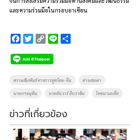
จนการส่งเสริมความร่วมมือด้านสังคมและวัฒนธรรม
และความร่วมมือในกรอบอาเซียน
F
T
C
Li
S
ac
wi
o
n
h
e
tt
p
e
ar
b
er
y
e
o
Li
Tags
ความสัมพันธ์ทางการทูตไทย-จีน
ด่านสะเดา
o
n
นายกฯอนุทิน
นายอันวาร์ อิบราฮิม
ไทยมาเลเซีย
k
k
ข่าวที่เกี่ยวข้อง