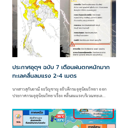
ประกาศอุตุฯ ฉบับ 7 เตือนฝนตกหนักมาก
ทะเลคลื่นลมแรง 2-4 เมตร
นางสาวสุกันยาณี ยะวิญชาญ อธิบดีกรมอุตุนิยมวิทยา ออก
ประกาศกรมอุตุนิยมวิทยาเรื่อง คลื่นลมแรงบริเวณทะเล
อันดามันตอนบนและอ่าวไทยตอนบน และฝนตกหนักถึงหนัก
มากบริเวณประเทศไทย