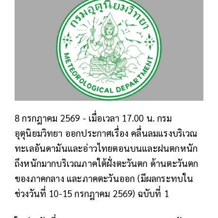
8 กรกฎาคม 2569 - เมื่อเวลา 17.00 น. กรม
อุตุนิยมวิทยา ออกประกาศเรื่อง คลื่นลมแรงบริเวณ
ทะเลอันดามันและอ่าวไทยตอนบนและฝนตกหนัก
ถึงหนักมากบริเวณภาคใต้ฝั่งตะวันตก ด้านตะวันตก
ของภาคกลาง และภาคตะวันออก (มีผลกระทบใน
ช่วงวันที่ 10-15 กรกฎาคม 2569) ฉบับที่ 1