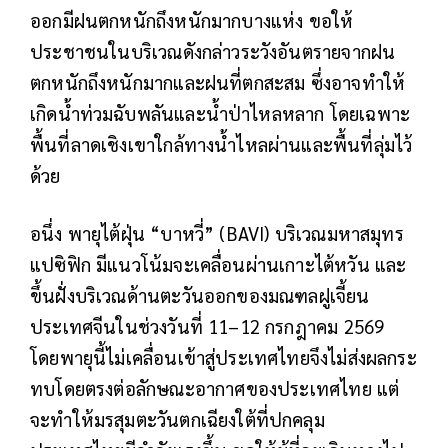
ออกมีฝนตกหนักถึงหนักมากบางแห่ง ขอให้
ประชาชนในบริเวณดังกล่าวระวังอันตรายจากฝน
ตกหนักถึงหนักมากและฝนที่ตกสะสม ซึ่งอาจทำให้
เกิดน้ำท่วมฉับพลันและน้ำป่าไหลหลาก โดยเฉพาะ
พื้นที่ลาดเชิงเขาใกล้ทางน้ำไหลผ่านและพื้นที่ลุ่มไว้
ด้วย
อนึ่ง พายุไต้ฝุ่น “บาหวี่” (BAVI) บริเวณมหาสมุทร
แปซิฟิก มีแนวโน้มจะเคลื่อนผ่านเกาะไต้หวัน และ
ขึ้นฝั่งบริเวณด้านตะวันออกของมณฑลฝูเจี้ยน
ประเทศจีนในช่วงวันที่ 11–12 กรกฎาคม 2569
โดยพายุนี้ไม่เคลื่อนเข้าสู่ประเทศไทยจึงไม่ส่งผลกระ
ทบโดยตรงต่อลักษณะอากาศของประเทศไทย แต่
จะทำให้มรสุมตะวันตกเฉียงใต้ที่ปกคลุม