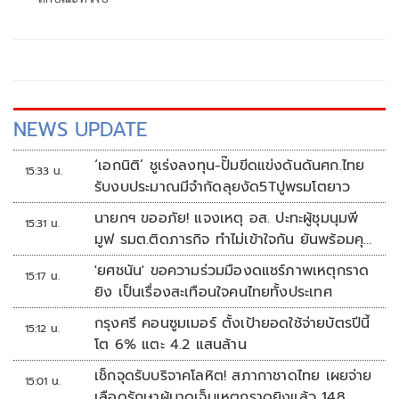
NEWS UPDATE
‘เอกนิติ’ ชูเร่งลงทุน-ปั๊มขีดแข่งดันดันศก.ไทย
15:33 น.
รับงบประมาณมีจำกัดลุยงัด5Tปูพรมโตยาว
นายกฯ ขออภัย! แจงเหตุ อส. ปะทะผู้ชุมนุมพี
15:31 น.
มูฟ รมต.ติดภารกิจ ทำไม่เข้าใจกัน ยันพร้อมคุย
หาทางออก
'ยศชนัน' ขอความร่วมมืองดแชร์ภาพเหตุกราด
15:17 น.
ยิง เป็นเรื่องสะเทือนใจคนไทยทั้งประเทศ
กรุงศรี คอนซูมเมอร์ ตั้งเป้ายอดใช้จ่ายบัตรปีนี้
15:12 น.
โต 6% แตะ 4.2 แสนล้าน
เช็กจุดรับบริจาคโลหิต! สภากาชาดไทย เผยจ่าย
15:01 น.
เลือดรักษาผู้บาดเจ็บเหตุกราดยิงแล้ว 148