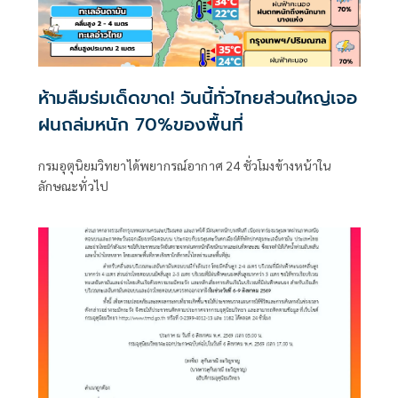
ห้ามลืมร่มเด็ดขาด! วันนี้ทั่วไทยส่วนใหญ่เจอ
ฝนถล่มหนัก 70%ของพื้นที่
กรมอุตุนิยมวิทยาได้พยากรณ์อากาศ 24 ชั่วโมงข้างหน้าใน
ลักษณะทั่วไป