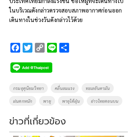
ประเทศไทยมีกำลังแรงขึ้น ขอให้ผู้ที่จะเดินทางไป
ในบริเวณดังกล่าวตรวจสอบสภาพอากาศก่อนออก
เดินทางในช่วงวันดังกล่าวไว้ด้วย
F
T
C
Li
S
ac
wi
o
n
h
e
tt
p
e
ar
b
er
y
e
o
Li
Tags
กรมอุตุนิยมวิทยา
คลื่นลมแรง
ทะเลอันดามัน
o
n
ฝนตกหนัก
พายุ
พายุไต้ฝุ่น
อ่าวไทยตอนบน
k
k
ข่าวที่เกี่ยวข้อง