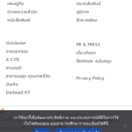
เศรษฐกิจ
ประชาสัมพันธ์
ข่าวพระราชสำนัก
ภูมิภาค
หนังสือพิมพ์
สิ่งแวดล้อม
ต่างประเทศ
PR & PRESS
อาชญากรรม
เกี่ยวกับเรา
X-CITE
ติดต่อและ สนับสนุน
ยานยนต์
สาธารณสุข-คุณภาพชีวิต
Privacy Policy
บันเทิง
ไทยโพสต์ ทีวี
Copyright© thaipost.net, All rights reserved.,
เราใช้คุกกี้เพื่อพัฒนาประสิทธิภาพ และประสบการณ์ที่ดีในการใช้
เว็บไซต์ของคุณ คุณสามารถศึกษารายละเอียดได้ที่นี่
ออกแบบเว็บ จัดทำเว็บไซต์โดย iDesign