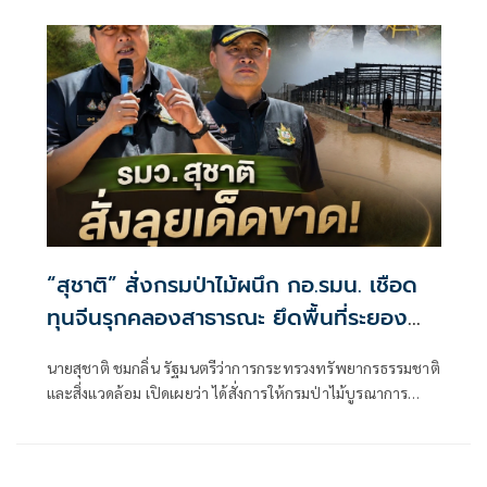
“สุชาติ” สั่งกรมป่าไม้ผนึก กอ.รมน. เชือด
ทุนจีนรุกคลองสาธารณะ ยึดพื้นที่ระยอง
กว่า 4 ไร่ ฟันคดีถึงที่สุด
นายสุชาติ ชมกลิ่น รัฐมนตรีว่าการกระทรวงทรัพยากรธรรมชาติ
และสิ่งแวดล้อม เปิดเผยว่า ได้สั่งการให้กรมป่าไม้บูรณาการ
ความร่วมมือกับกองอำนวยการรักษาความมั่นคงภายในราช
อาณาจักร (กอ.รมน.) และหน่วยงานที่เกี่ยวข้อง