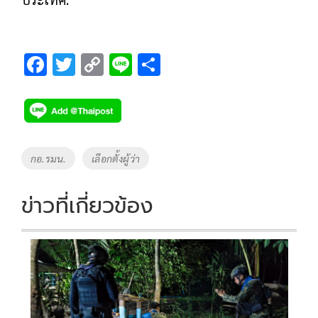
F
T
C
Li
S
ac
wi
o
n
h
e
tt
p
e
ar
b
er
y
e
o
Li
Tags
กอ.รมน.
เลือกตั้งผู้ว่า
o
n
k
k
ข่าวที่เกี่ยวข้อง