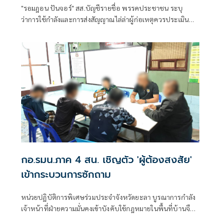
"รอมฎอน ปันจอร์" สส.บัญชีรายชื่อ พรรคประชาชน ระบุ
ว่าการใช้กำลังและการส่งสัญญาณไล่ล่าผู้ก่อเหตุควรประเมิน
ผลกระทบในระดับยุทธศ
กอ.รมน.ภาค 4 สน. เชิญตัว 'ผู้ต้องสงสัย'
เข้ากระบวนการซักถาม
หน่วยปฏิบัติการพิเศษร่วมประจำจังหวัดยะลา บูรณาการกำลัง
เจ้าหน้าที่ฝ่ายความมั่นคงเข้าบังคับใช้กฎหมายในพื้นที่บ้านจือ
แรตาดง