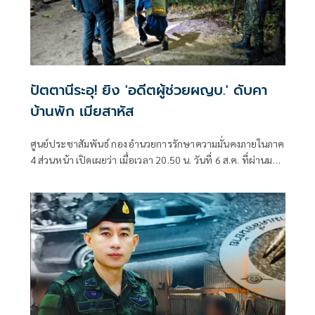
ปัตตานีระอุ! ยิง 'อดีตผู้ช่วยผญบ.' ดับคา
บ้านพัก เมียสาหัส
ศูนย์ประชาสัมพันธ์ กองอำนวยการรักษาความมั่นคงภายในภาค
4 ส่วนหน้า เปิดเผยว่า เมื่อเวลา 20.50 น. วันที่ 6 ส.ค. ที่ผ่านมา
เกิดเหตุคนร้ายไม่ทราบจำนวนใช้อาวุธปืนลอบยิงนายรียะ
อาแว อดีตผู้ช่วยผู้ใหญ่บ้านหมู่ที่ 5