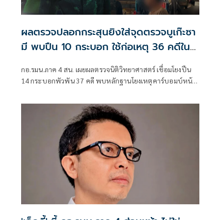
ผลตรวจปลอกกระสุนยิงใส่จุดตรวจบูเก๊ะซา
มี พบปืน 10 กระบอก ใช้ก่อเหตุ 36 คดีใน
พื้นที่นราธิวาส
กอ.รมน.ภาค 4 สน. เผยผลตรวจนิติวิทยาศาสตร์ เชื่อมโยงปืน
14 กระบอกพัวพัน 37 คดี พบหลักฐานโยงเหตุคาร์บอมบ์หน้า
สภ.ตันหยง กับบึ้มรถชาวมาเลย์