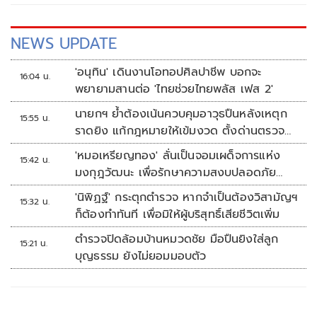
NEWS UPDATE
'อนุทิน' เดินงานโอทอปศิลปาชีพ บอกจะ
16:04 น.
พยายามสานต่อ 'ไทยช่วยไทยพลัส เฟส 2'
นายกฯ ย้ำต้องเน้นควบคุมอาวุธปืนหลังเหตุก
15:55 น.
ราดยิง แก้กฎหมายให้เข้มงวด ตั้งด่านตรวจ
เพิ่ม
'หมอเหรียญทอง' ลั่นเป็นจอมเผด็จการแห่ง
15:42 น.
มงกุฎวัฒนะ เพื่อรักษาความสงบปลอดภัย
ภายในรพ.
'นิพิฏฐ์' กระตุกตำรวจ หากจำเป็นต้องวิสามัญฯ
15:32 น.
ก็ต้องทำทันที เพื่อมิให้ผู้บริสุทธิ์เสียชีวิตเพิ่ม
ตำรวจปิดล้อมบ้านหมวดชัย มือปืนยิงใส่ลูก
15:21 น.
บุญธรรม ยังไม่ยอมมอบตัว