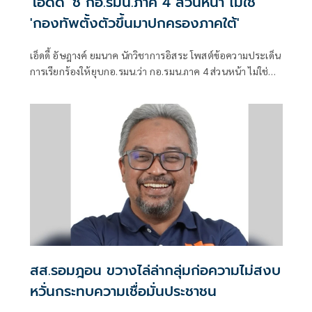
'เอ็ดดี้' ชี้ กอ.รมน.ภาค 4 ส่วนหน้า ไม่ใช่
'กองทัพตั้งตัวขึ้นมาปกครองภาคใต้'
เอ็ดดี้ อัษฎางค์ ยมนาค นักวิชาการอิสระ โพสต์ข้อความประเด็น
การเรียกร้องให้ยุบกอ.รมน.ว่า กอ.รมน.ภาค 4 ส่วนหน้า ไม่ใช่
“กองทัพตั้งตัวขึ้นมาปกครองภาคใต้”
สส.รอมฎอน ขวางไล่ล่ากลุ่มก่อความไม่สงบ
หวั่นกระทบความเชื่อมั่นประชาชน