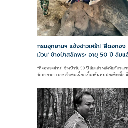
กรมอุทยานฯ แจ้งข่าวเศร้า! 'สีดอทอง
ม้วน' ช้างป่าสลักพระ อายุ 50 ปี ล้มแล
“สีดอทองม้วน” ช้างป่าวัย 50 ปี ล้มแล้ว หลังทีมสัตวแพ
รักษาอาการบาดเจ็บต่อเนื่อง เบื้องต้นพบปอดติดเชื้อ มี
แผลกดทับหลายแห่ง และร่างกายอ่อนเพลียจากการกิน
อาหารได้น้อย