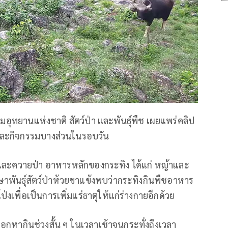
มอุทยานแห่งชาติ สัตว์ป่า และพันธุ์พืช เผยแพร่คลิป
งและกิจกรรมบางส่วนในรอบวัน
วแดงและควายป่า อาหารหลักของกระทิง ได้แก่ หญ้าและ
ษาพันธุ์สัตว์ป่าห้วยขาแข้งพบว่ากระทิงกินพืชอาหาร
งเพื่อเป็นการเพิ่มแร่ธาตุให้แก่ร่างกายอีกด้วย
กหากินช่วงสั้น ๆ ในเวลาเช้าจนกระทั่งถึงเวลา