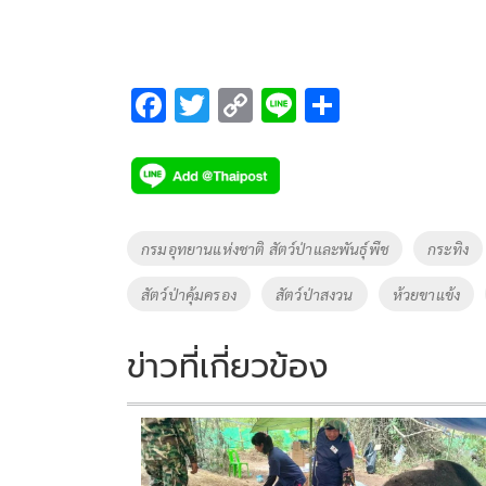
F
T
C
Li
S
ac
wi
o
n
h
e
tt
p
e
ar
b
er
y
e
o
Li
Tags
กรมอุทยานแห่งชาติ สัตว์ป่าและพันธุ์พืช
กระทิง
o
n
สัตว์ป่าคุ้มครอง
สัตว์ป่าสงวน
ห้วยขาแข้ง
k
k
ข่าวที่เกี่ยวข้อง