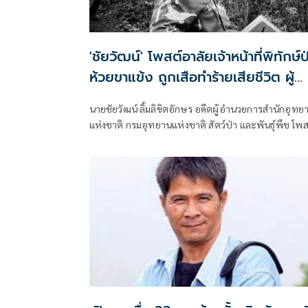
'ชัยวัฒน์' โพสต์อาลัยเจ้าหน้าที่พิทักษ์ป
ห้วยขาแข้ง ถูกเสือทำร้ายเสียชีวิต ผู้
อุทิศตนปกป้องผืนป่ามรดกโลก
นายชัยวัฒน์ ลิ้มลิขิตอักษร อดีตผู้อำนวยการสำนักอุทย
แห่งชาติ กรมอุทยานแห่งชาติ สัตว์ป่า และพันธุ์พืช โพส
เฟซบุ๊กว่า อาลัยแด่ผู้พิทักษ์ "ศักรินทร์ วิชาจารย์" ป่า
ใหญ่..ห้วยขาแข้งวันนี้ เงียบงันลงด้วยความโศกเศร้า เมื่อ
ต้องสูญเสียบุคลากรผู้เสียสละอย่างไม่มีวันกลับ..