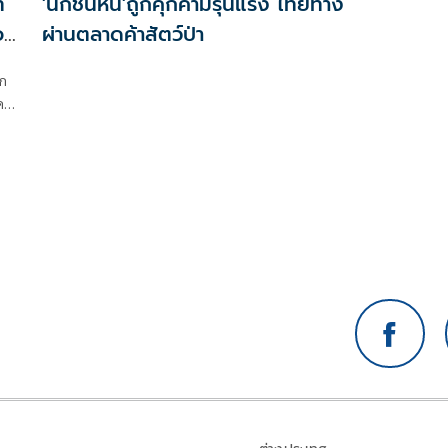
่
'นกชนหิน'ถูกคุกคามรุนแรง ไทยทาง
อง
ผ่านตลาดค้าสัตว์ป่า
งคน