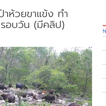
 ป่าห้วยขาแข้ง ทำ
รอบวัน (มีคลิป)
N