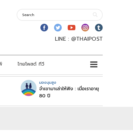
LINE : @THAIPOST
พ์
ไทยโพสต์ ทีวี
มองมุมสูง
จำเขามาเล่าให้ฟัง : เมื่อเราอายุ
80 ปี