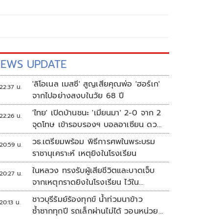
EWS UPDATE
'ลิโอเนล เมสซี' สูญเสียคุณพ่อ 'ฮอร์เก'
22:37 น.
จากไปอย่างสงบในวัย 68 ปี
'ไทย' เปิดบ้านชนะ 'เมียนมา' 2-0 จาก 2
22:26 น.
จุดโทษ เข้ารอบรองฯ บอลอาเซียน ดวล
'สิงคโปร์'
วธ.เตรียมพร้อม พิธีการศพในพระบรม
20:59 น.
ราชานุเคราะห์ เหตุยิงในโรงเรียน
ในหลวง ทรงรับผู้เสียชีวิตและบาดเจ็บ
20:27 น.
จากเหตุกราดยิงในโรงเรียน ไว้ใน
พระบรมราชานุเคราะห์
ชาวบุรีรัมย์ร้องทุกข์ น้ำท่วมนาข้าว
20:13 น.
ซ้ำซากทุกปี รถเล็กผ่านไม่ได้ วอนหน่วย