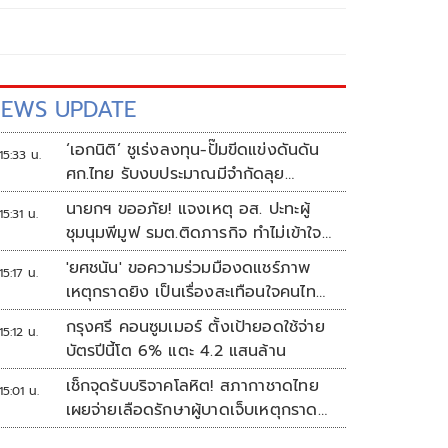
EWS UPDATE
‘เอกนิติ’ ชูเร่งลงทุน-ปั๊มขีดแข่งดันดัน
15:33 น.
ศก.ไทย รับงบประมาณมีจำกัดลุย
งัด5Tปูพรมโตยาว
นายกฯ ขออภัย! แจงเหตุ อส. ปะทะผู้
15:31 น.
ชุมนุมพีมูฟ รมต.ติดภารกิจ ทำไม่เข้าใจ
กัน ยันพร้อมคุยหาทางออก
'ยศชนัน' ขอความร่วมมืองดแชร์ภาพ
15:17 น.
เหตุกราดยิง เป็นเรื่องสะเทือนใจคนไทย
ทั้งประเทศ
กรุงศรี คอนซูมเมอร์ ตั้งเป้ายอดใช้จ่าย
15:12 น.
บัตรปีนี้โต 6% แตะ 4.2 แสนล้าน
เช็กจุดรับบริจาคโลหิต! สภากาชาดไทย
15:01 น.
เผยจ่ายเลือดรักษาผู้บาดเจ็บเหตุกราด
ยิงแล้ว 148 ยูนิต