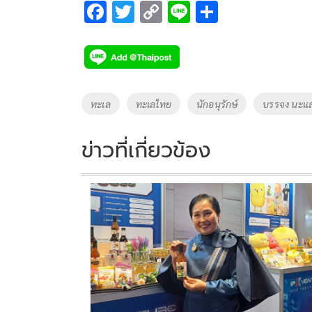
F
T
C
Li
S
ac
wi
o
n
h
e
tt
p
e
ar
b
er
y
e
o
Li
Tags
ทะเล
ทะเลไทย
นักอนุรักษ์
บรรจง นะแ
o
n
k
k
ข่าวที่เกี่ยวข้อง