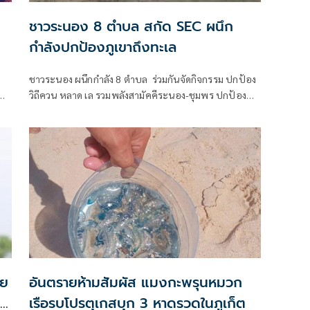
ชาวระนอง 8 ตำบล สกัด SEC ผนึก
กำลังปกป้องภูเขาถึงทะเล
ชาวระนอง ผนึกกำลัง 8 ตำบล ร่วมกันจัดกิจกรรม ปกป้อง
น
วิถีควน หลาด เล รวมพลังสามัคคีระนอง-ชุมพร ปกป้อง
ทรัพยากรธรรมชาติและวิถีชุมชน ลั่นไม่เอาโครงการ
พัฒนาของรัฐ แลนด์บริดจ์ - หยุด SEC ที่ทำลาย
ทรัพยากรธรรมชาติ
คย
อันตรายห้ามสัมผัส แมงกะพรุนหมวก
เรือรบโปรตุเกสบุก 3 หาดรวดในภูเก็ต