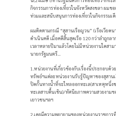
นี้(24เมษา)ท่านรัฐมนตรีการท่องเที่ยวฯก็จ
กิจกรรมการท่องเที่ยวในจังหวัดสงขลา ผมข
ท่วมและสนับสนุนการท่องเที่ยวในกิจกรรมเดี
ผมติดตามกรณี “สุสานเรือญวน” (เรือเวียดน
ดำเนินคดี เมื่อคดีสิ้นสุดเรือ 120 กว่าลำถ
เวลาหลายปีมาแล้วโดยไม่มีหน่วยงานใดสามารถ
นายกรัฐมนตรี…
1.หน่วยงานที่เกี่ยวข้องกับเรื่องนี้ประกอบ
ทรัพย์ฯแต่ละหน่วยงานรับรู้ปัญหาของสุสานเ
ปิดกั้นทางน้ำที่จะใหลออกทะเล(สาเหตุหนึ่
ทะเลสาบตื้นเขิน)/ทัศนียภาพความสวยงามของพ
เยาวชนฯลฯ
2.เคยมีความพยายามของหน่วยงานราชการที่จะ