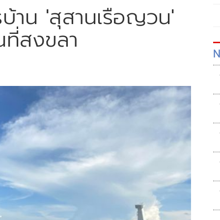
รบ้าน 'สุสานเรือญวน'
นที่สงขลา
N