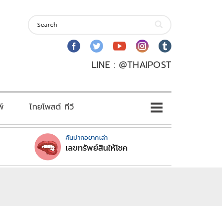
LINE : @THAIPOST
พ์
ไทยโพสต์ ทีวี
คันปากอยากเล่า
เลขทรัพย์สินให้โชค