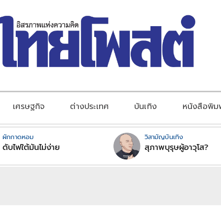
เศรษฐกิจ
ต่างประเทศ
บันเทิง
หนังสือพิม
ผักกาดหอม
วิสามัญบันเทิง
ดับไฟใต้มันไม่ง่าย
สุภาพบุรุษผู้อาวุโส?