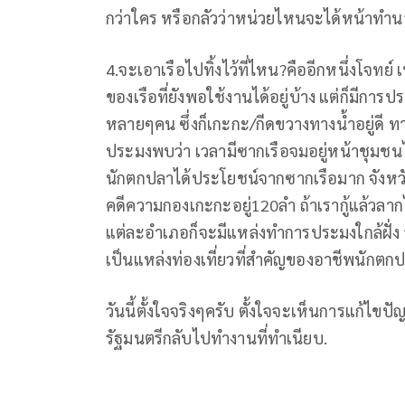
กว่าใคร หรือกลัวว่าหน่วยไหนจะได้หน้าทำนอ
4.จะเอาเรือไปทิ้งไว้ที่ไหน?คืออีกหนึ่งโจทย
ของเรือที่ยังพอใช้งานได้อยู่บ้าง แต่ก็มีกา
หลายๆคน ซึ่งก็เกะกะ/กีดขวางทางน้ำอยู่ดี 
ประมงพบว่า เวลามีซากเรือจมอยู่หน้าชุมช
นักตกปลาได้ประโยชน์จากซากเรือมาก จังหวัดสงข
คดีความกองเกะกะอยู่120ลำ ถ้าเรากู้แล้วล
แต่ละอำเภอก็จะมีแหล่งทำการประมงใกล้ฝั่ง
เป็นแหล่งท่องเที่ยวที่สำคัญของอาชีพนักต
วันนี้ตั้งใจจริงๆครับ ตั้งใจจะเห็นการแก้ไขปั
รัฐมนตรีกลับไปทำงานที่ทำเนียบ.