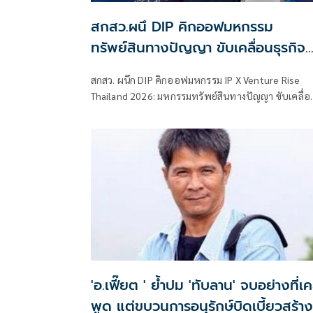
สกสว.ผนึ DIP คิกออฟมหกรรม
ทรัพย์สินทางปัญญา ขับเคลื่อนธุรกิจ
ไทยสู่อนาคต
สกสว. ผนึก DIP คิกออฟมหกรรม IP X Venture Rise
Thailand 2026: มหกรรมทรัพย์สินทางปัญญา ขับเคลื่อ
ธุรกิจไทยสู่อนาคต” สร้างระบบนิเวศเชื่อมทรัพย์สินทาง
ปัญญาผ่านกองทุน ววน. เพิ่มคุณค่างานวิจัยไทย
'อ.เฟี๊ยต ' ย้ำปม 'ทับลาน' จบอย่างที่เ
พูด แต่ขบวนการอนุรักษ์บิดเบี้ยวสร้าง