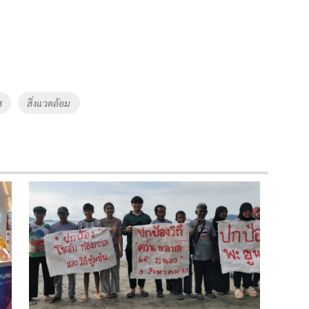
ส
สิ่งแวดล้อม