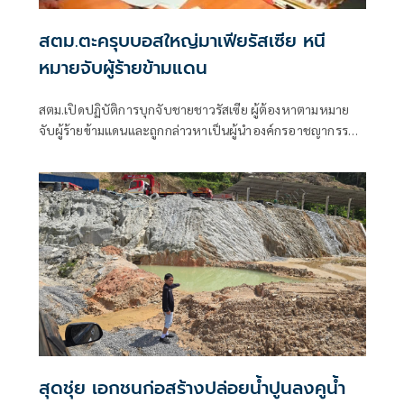
สตม.ตะครุบบอสใหญ่มาเฟียรัสเซีย หนี
หมายจับผู้ร้ายข้ามแดน
สตม.เปิดปฏิบัติการบุกจับชายชาวรัสเซีย ผู้ต้องหาตามหมาย
จับผู้ร้ายข้ามแดนและถูกกล่าวหาเป็นผู้นำองค์กรอาชญากรรม
ข้ามชาติรายใหญ่ของรัสเซีย หลังสืบทราบหลบซ่อนตัวอยู่ใน
จังหวัดภูเก็ต พร้อมพบอยู่ในราชอาณาจักรเกิ
สุดชุ่ย เอกชนก่อสร้างปล่อยน้ำปูนลงคูน้ำ