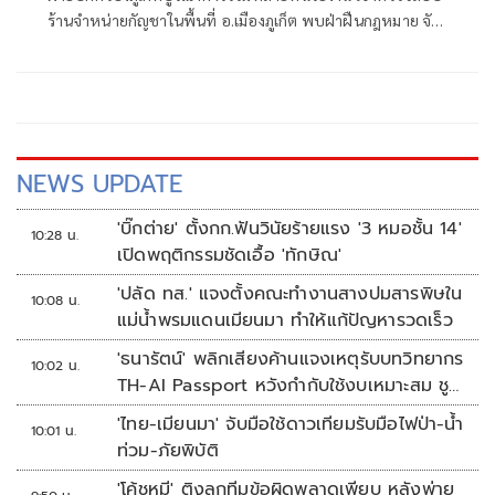
ร้านจำหน่ายกัญชาในพื้นที่ อ.เมืองภูเก็ต พบฝ่าฝืนกฎหมาย จับ
ผู้ต้องหา 5 ราย พร้อมยึดดอก
NEWS UPDATE
'บิ๊กต่าย' ตั้งกก.ฟันวินัยร้ายแรง '3 หมอชั้น 14'
10:28 น.
เปิดพฤติกรรมชัดเอื้อ 'ทักษิณ'
'ปลัด ทส.' แจงตั้งคณะทำงานสางปมสารพิษใน
10:08 น.
แม่น้ำพรมแดนเมียนมา ทำให้แก้ปัญหารวดเร็ว
'ธนารัตน์' พลิกเสียงค้านแจงเหตุรับบทวิทยากร
10:02 น.
TH-AI Passport หวังกำกับใช้งบเหมาะสม ชู
จุดเด่นคนไทยได้ใช้ AI ระดับโปร ลดเหลื่อมล้ำ
'ไทย-เมียนมา' จับมือใช้ดาวเทียมรับมือไฟป่า-น้ำ
10:01 น.
ทางเทคโนโลยี เซฟงบไปกว่า900ล้าน เชื่อหาก
ท่วม-ภัยพิบัติ
ใช้เต็มที่เอกชนขาดทุนย่อยยับ
'โค้ชหมี' ติงลูกทีมข้อผิดพลาดเพียบ หลังพ่าย