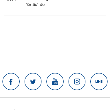
9:50 น.
'รัสเซีย' ยับ