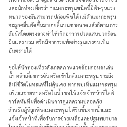
และนักท่องเที่ยวว่า “แมงกะพรุนชนิดนี้มีพิษรุนแรง
หนวดของมันสามารถปล่อยพิษได้ แม้ตัวแมงกะพรุน
จะถูกคลื่นพัดขึ้นมาเกยตื้นบนชายหาดแล้วก็ตาม การ
สัมผัสโดยตรงอาจทำให้เกิดอาการปวดแสบปวดร้อน
ผื่นแดง บวม หรือมีอาการแพ้อย่างรุนแรงจนเป็น
อันตรายได้
ขอให้นักท่องเที่ยวสังเกตสภาพแวดล้อมก่อนลงเล่น
น้ำ หลีกเลี่ยงการจับหรือเข้าใกล้แมงกะพรุน รวมถึง
สิ่งมีชีวิตในทะเลที่ไม่คุ้นเคย หากพบเห็นแมงกะพรุน
บริเวณชายหาดหรือในน้ำ ขอให้แจ้งเจ้าหน้าที่ไลฟ์
การ์ดทันที เพื่อดำเนินการดูแลความปลอดภัย
สำหรับผู้ที่ถูกพิษแมงกะพรุน ให้รีบขึ้นจากน้ำและ
แจ้งเจ้าหน้าที่เพื่อรับการช่วยเหลือและปฐมพยาบาล
โดยเร็ว ไม่ควรสัมผัสบริเวณที่ถูกพิษซ้ำ เนื่องจากอาจ