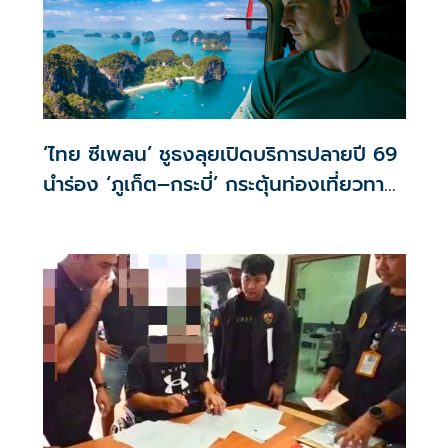
‘ไทย ซีเพลน’ ชูธงลุยเปิดบริการปลายปี 69
นำร่อง ‘ภูเก็ต–กระบี่’ กระตุ้นท่องเที่ยวทาง
น้ำ