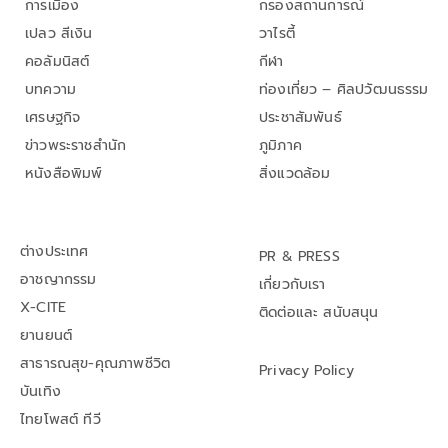
การเมือง
กรองสถานการณ์
เปลว สีเงิน
วาไรตี้
คอลัมนิสต์
กีฬา
บทความ
ท่องเที่ยว – ศิลปวัฒนธรรม
เศรษฐกิจ
ประชาสัมพันธ์
ข่าวพระราชสำนัก
ภูมิภาค
หนังสือพิมพ์
สิ่งแวดล้อม
ต่างประเทศ
PR & PRESS
อาชญากรรม
เกี่ยวกับเรา
X-CITE
ติดต่อและ สนับสนุน
ยานยนต์
สาธารณสุข-คุณภาพชีวิต
Privacy Policy
บันเทิง
ไทยโพสต์ ทีวี