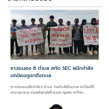
ชาวระนอง 8 ตำบล สกัด SEC ผนึกกำลัง
ปกป้องภูเขาถึงทะเล
ชาวระนอง ผนึกกำลัง 8 ตำบล ร่วมกันจัดกิจกรรม ปกป้องวิถี
ควน หลาด เล รวมพลังสามัคคีระนอง-ชุมพร ปกป้อง
ทรัพยากรธรรมชาติและวิถีชุมชน ลั่นไม่เอาโครงการพัฒนาของ
รัฐ แลนด์บริดจ์ - หยุด SEC ที่ทำลายทรัพยากรธรรมชาติ