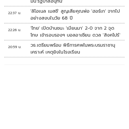
มั่น'รัฐบาลอนุทิน'
'ลิโอเนล เมสซี' สูญเสียคุณพ่อ 'ฮอร์เก' จากไป
22:37 น.
อย่างสงบในวัย 68 ปี
'ไทย' เปิดบ้านชนะ 'เมียนมา' 2-0 จาก 2 จุด
22:26 น.
โทษ เข้ารอบรองฯ บอลอาเซียน ดวล 'สิงคโปร์'
วธ.เตรียมพร้อม พิธีการศพในพระบรมราชานุ
20:59 น.
เคราะห์ เหตุยิงในโรงเรียน