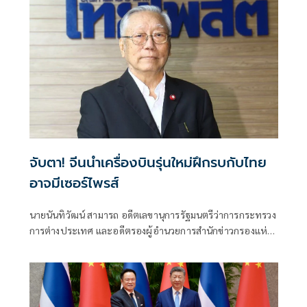
จับตา! จีนนำเครื่องบินรุ่นใหม่ฝึกรบกับไทย
อาจมีเซอร์ไพรส์
นายนันทิวัฒน์ สามารถ อดีตเลขานุการรัฐมนตรีว่าการกระทรวง
การต่างประเทศ และอดีตรองผู้อำนวยการสำนักข่าวกรองแห่ง
ชาติ โพสต์ข้อความผ่านเฟซบุ๊กในหัวข้อ "สัมพันธ์แนบแน่น"