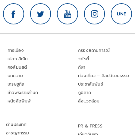
การเมือง
กรองสถานการณ์
เปลว สีเงิน
วาไรตี้
คอลัมนิสต์
กีฬา
บทความ
ท่องเที่ยว – ศิลปวัฒนธรรม
เศรษฐกิจ
ประชาสัมพันธ์
ข่าวพระราชสำนัก
ภูมิภาค
หนังสือพิมพ์
สิ่งแวดล้อม
ต่างประเทศ
PR & PRESS
อาชญากรรม
เกี่ยวกับเรา