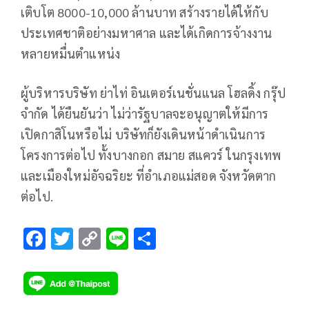
เติบโต 8000-10,000 ล้านบาท สร้างรายได้ให้กับ
ประเทศชาติอย่างมหาศาล และได้เกิดการจ้างงาน
หลายหมื่นตำแหน่ง
ผู้บริหารบริษัท ย่าไท่ อินเตอร์เนชั่นแนล โฮลดิ้ง กรุ๊ป
จำกัด ได้ยืนยันว่า ไม่ว่ารัฐบาลจะอนุญาตให้มีการ
เปิดกาสิโนหรือไม่ บริษัทก็ยังเดินหน้าดำเนินการ
โครงการต่อไป ทั้งบางกอก สมาย สแควร์ ในกรุงเทพ
และเมืองใหม่อัจฉริยะ ที่อำเภอแม่สอด จังหวัดตาก
ต่อไป.
F
T
C
Li
S
ac
wi
o
n
h
e
tt
p
e
ar
b
er
y
e