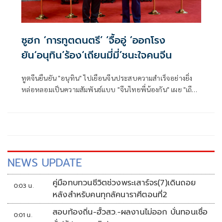
ซูฮก ‘การทูตดนตรี’ ‘จื้ออู่ ’ออกโรง
ยัน‘อนุทิน’ร้อง‘เถียนมี่มี่’ชนะใจคนจีน
ทูตจีนยืนยัน "อนุทิน" ไปเยือนจีนประสบความสำเร็จอย่างยิ่ง
หล่อหลอมเป็นความสัมพันธ์แบบ "จีนไทยพี่น้องกัน" เผย "เถีย
นมี่มี่" เป็นการทูตดนตรี ผู้นำไทยสามารถชนะใจผู้คนได้ ขณะที่
นายกฯ
NEWS UPDATE
คู่มือทบทวนชีวิตช่วงพระเสาร์จร(7)เดินถอย
0:03 น.
หลังสำหรับคนทุกลัคนาราศีตอนที่2
สอบท้องถิ่น-ฮั้วสว.-ผลงานไม่ออก บั่นทอนเชื่อ
0:01 น.