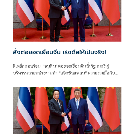
สั่งต่อยอดเยือนจีน เร่งดีลให้เป็นจริง!
ตีเหล็กตอนร้อน! "อนุทิน" ต่อยอดเยือนจีน สั่งรัฐมนตรี ผู้
บริหารหลายหน่วยงานทำ “แอ็กชันแพลน” ความร่วมมือกับ
รัฐบาลจีนให้เป็นรูปธรรม ทั้งด้านการค้าการลงทุน ความมั่นคง
การปราบปรามอาชญากรรมข้ามชาติ การท่องเที่ยว เทคโนโลยี
แห่งอนาคตทั้งเอไอและอีวี ชูวิศวกรการเมืองฝ่าวิกฤตโลกไร้
ระเบียบ ลุยปฏิรูปราชการ-สร้างคน ดันเศรษฐกิจกระจายตัว
ระดมพลังคนไทยยกกำลังประเทศ