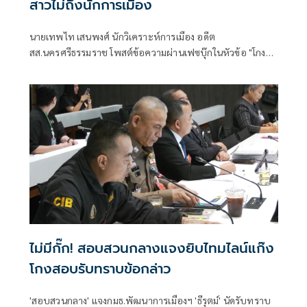
สาวไม่ถึงนักการเมือง
นายเทพไท เสนพงศ์ นักวิเคราะห์การเมือง อดีต
สส.นครศรีธรรมราช โพสต์ข้อความผ่านเฟซบุ๊กในหัวข้อ "โกง
สว.-โกงสอบท้องถิ่น ตัดจบ ไม่ถึงนักการเมือง โดยระบุว่า
ไม่มีกั๊ก! สอบสวนกลางแจงยิบไทมไลน์แก๊ง
โกงสอบรับทราบข้อกล่าว
'สอบสวนกลาง' แจงกมธ.พัฒนาการเมืองฯ 'ธีรุตม์' นัดรับทราบ