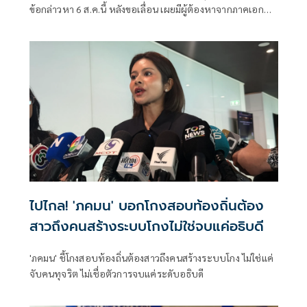
ข้อกล่าวหา 6 ส.ค.นี้ หลังขอเลื่อน เผยมีผู้ต้องหาจากภาคเอกชน
รับสารภาพ 1 คนแล้ว เตรียมส่งข้อมูลหลักฐานไปยัง ป.ป.ช. ต่อ
ไปไกล! 'ภคมน' บอกโกงสอบท้องถิ่นต้อง
สาวถึงคนสร้างระบบโกงไม่ใช่จบแค่อธิบดี
'ภคมน' ชี้โกงสอบท้องถิ่นต้องสาวถึงคนสร้างระบบโกง ไม่ใช่แค่
จับคนทุจริต ไม่เชื่อตัวการจบแค่ระดับอธิบดี