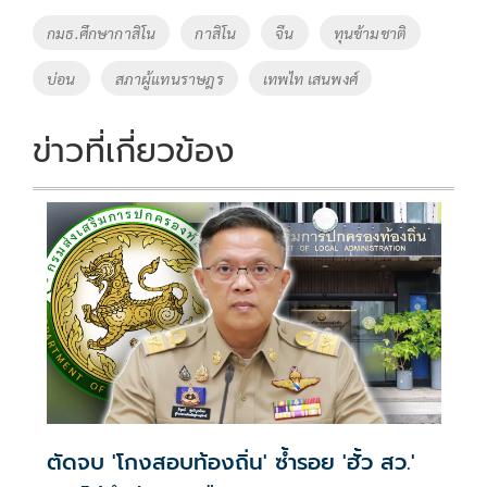
o
Li
Tags
กมธ.ศึกษากาสิโน
กาสิโน
จีน
ทุนข้ามชาติ
o
n
บ่อน
สภาผู้แทนราษฎร
เทพไท เสนพงศ์
k
k
ข่าวที่เกี่ยวข้อง
ตัดจบ 'โกงสอบท้องถิ่น' ซ้ำรอย 'ฮั้ว สว.'