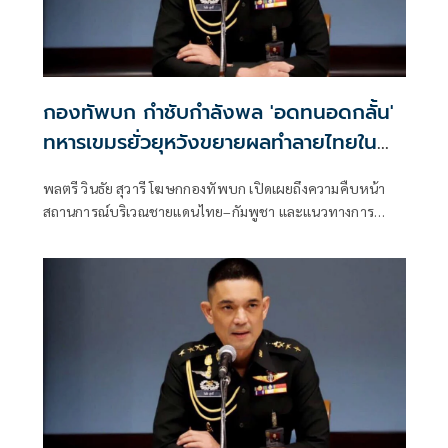
กองทัพบก กำชับกำลังพล 'อดทนอดกลั้น'
ทหารเขมรยั่วยุหวังขยายผลทำลายไทยใน
เวทีสากล
พลตรี วินธัย สุวารี โฆษกกองทัพบก เปิดเผยถึงความคืบหน้า
สถานการณ์บริเวณชายแดนไทย–กัมพูชา และแนวทางการ
ดำเนินงานของกองทัพบก เพื่อสร้างความมั่นใจให้แก่ประชาชน
ต่อจุดยืนอันมั่นคงของฝ่ายไทย โดยกองทัพบกขอยืนยัน
เจตนารมณ์อันแน่วแน่ในการยึดถือข้อตกลงตามถ้อยแถลงร่วม
จากการ