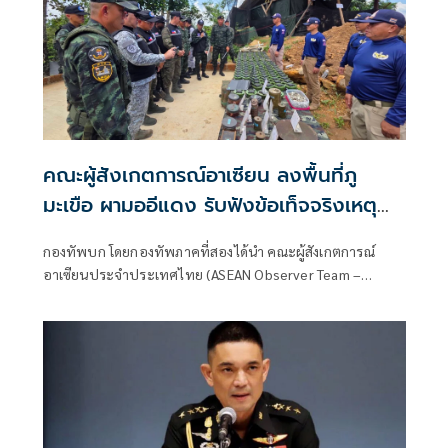
คณะผู้สังเกตการณ์อาเซียน ลงพื้นที่ภู
มะเขือ ผามออีแดง รับฟังข้อเท็จจริงเหตุ
ปะทะชายแดนไทยกัมพูชา
กองทัพบก โดยกองทัพภาคที่สองได้นำ คณะผู้สังเกตการณ์
อาเซียนประจำประเทศไทย (ASEAN Observer Team –
Thailand: AOT-TH) ลงพื้นที่ติดตามสถานการณ์บริเวณชายแดน
ไทย–กัมพูชา เพื่อรับทราบข้อเท็จจริงและสังเกตการณ์ผลกระ
ทบที่เกิดขึ้นในพื้นที่ โดยคณะประกอบด้วยผู้แทนฝ่ายไทยและผู้
แทนจากประเทศสมาชิกอาเซียน รวม 13 นาย ประกอบด้วยผู้
แทนจากสาธารณรัฐฟิลิปปินส์ สาธารณรัฐอินโดนีเซีย และ
มาเลเซีย