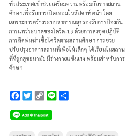
ทั่วประเทศเข้าช่วยเตรียมความพร้อมกับทางสถาน
ศึกษาเพื่อรับการเปิดเทอมในสัปดาห์หน้า โดย
เฉพาะการสร้างระบบสาธารณสุขรองรับการป้องกัน
การแพร่ระบาดของโควิด-19 ด้วยการส่งชุดปฎิบัติ
การฉีดพ่นฆ่าเชื้อโควิดตามสถานศึกษา การช่วย
ปรับปรุงอาคารสถานที่เพื่อให้เด็กๆ ได้เรียนในสถาน
ที่ที่ถูกสุขอนามัย มีร่างกายแข็งแรง พร้อมสำหรับการ
ศึกษา
F
T
C
Li
S
ac
wi
o
n
h
e
tt
p
e
ar
b
er
y
e
o
Li
Tags
กองทัพบก
ทหารใหม่
พ.อ.หญิง ศิริจันทร์ งาทอง