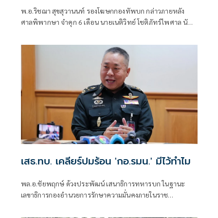
2
พ.อ.ริชฌา สุขสุวานนท์ รองโฆษกกองทัพบก กล่าวภายหลัง
ศาลพิพากษา จำคุก 6 เดือน นายเนติวิทย์ โชติภัทร์ไพศาล นัก
กิจกรรมการเมือง แสดงอารยะขัดขืนไม่เข้าร่วมกับการบังคับ
เกณฑ์ทหาร แต่ไม่เคยต้องโทษมาก่อนให้รอการลงโทษ 1 ปี
เสธ.ทบ. เคลียร์ปมร้อน 'กอ.รมน.' มีไว้ทำไม
พล.อ.ชัยพฤกษ์ ด้วงประพัฒน์ เสนาธิการทหารบก ในฐานะ
เลขาธิการกองอำนวยการรักษาความมั่นคงภายในราช
อาณาจักร( กอ.รมน.) แถลงยืนยันว่า ยังมีความจำเป็นในการมี
กอ.รมน.อยู่เพราะมีบทบาทหน้าที่เป็นแกนกลางในการบูรณา