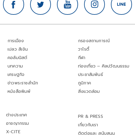
การเมือง
กรองสถานการณ์
เปลว สีเงิน
วาไรตี้
คอลัมนิสต์
กีฬา
บทความ
ท่องเที่ยว – ศิลปวัฒนธรรม
เศรษฐกิจ
ประชาสัมพันธ์
ข่าวพระราชสำนัก
ภูมิภาค
หนังสือพิมพ์
สิ่งแวดล้อม
ต่างประเทศ
PR & PRESS
อาชญากรรม
เกี่ยวกับเรา
X-CITE
ติดต่อและ สนับสนุน