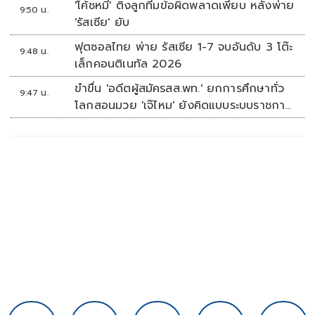
'โค้ชหมี' ติงลูกทีมข้อผิดพลาดเพียบ หลังพ่าย
ย่อยยับ
9:50 น.
'รัสเซีย' ยับ
ฟุตซอลไทย พ่าย รัสเซีย 1-7 จบอันดับ 3 โต๊ะ
9:48 น.
เล็กคอนติเนทัล 2026
ขำขื่น 'อดีตผู้สมัครสส.พท.' ยกการศึกษาทั่ว
9:47 น.
โลกสอนมวย 'เจ๊ไหม' ยังคิดแบบระบบราชการ
เดิม