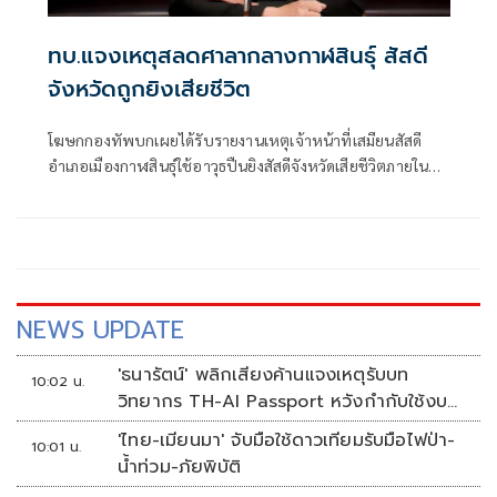
ทบ.แจงเหตุสลดศาลากลางกาฬสินธุ์ สัสดี
จังหวัดถูกยิงเสียชีวิต
โฆษกกองทัพบกเผยได้รับรายงานเหตุเจ้าหน้าที่เสมียนสัสดี
อำเภอเมืองกาฬสินธุ์ใช้อาวุธปืนยิงสัสดีจังหวัดเสียชีวิตภายใน
ห้องทำงานที่ศาลากลางจังหวั
NEWS UPDATE
'ธนารัตน์' พลิกเสียงค้านแจงเหตุรับบท
10:02 น.
วิทยากร TH-AI Passport หวังกำกับใช้งบ
เหมาะสม ชูจุดเด่นคนไทยได้ใช้ AI ระดับโปร
'ไทย-เมียนมา' จับมือใช้ดาวเทียมรับมือไฟป่า-
10:01 น.
ลดเหลื่อมล้ำทางเทคโนโลยี เซฟงบไป
น้ำท่วม-ภัยพิบัติ
กว่า900ล้าน เชื่อหากใช้เต็มที่เอกชนขาดทุน