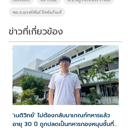
o
n
พล.อ.ณรงค์พันธ์ จิตต์แก้วแท้
k
k
ข่าวที่เกี่ยวข้อง
'เนติวิทย์' ไม่ต้องกลับมาเกณฑ์ทหาร​แล้ว
อายุ 30 ปี ถูกปลดเป็นทหารกองหนุนชั้นที่