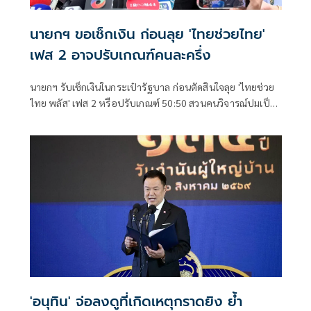
นายกฯ ขอเช็กเงิน ก่อนลุย 'ไทยช่วยไทย'
เฟส 2 อาจปรับเกณฑ์คนละครึ่ง
นายกฯ รับเช็กเงินในกระเป๋ารัฐบาล ก่อนตัดสินใจลุย 'ไทยช่วย
ไทย พลัส' เฟส 2 หรือปรับเกณฑ์ 50:50 สวนคนวิจารณ์ปมเป็น
ภาระประชาชน ชี้การค้า-จีดีพี พุ่งไม่พูดถึง ยันสถานะคลังยัง
แข็งแรง
'อนุทิน' จ่อลงดูที่เกิดเหตุกราดยิง ย้ำ