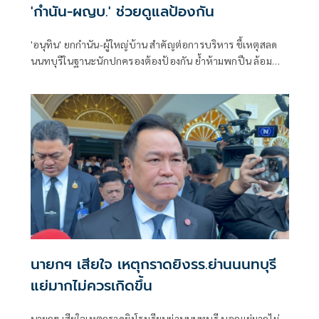
'กำนัน-ผญบ.' ช่วยดูแลป้องกัน
'อนุทิน' ยกกำนัน-ผู้ใหญ่บ้าน สำคัญต่อการบริหาร ชี้เหตุสลด
นนทบุรีในฐานะนักปกครองต้องป้องกัน ย้ำห้ามพกปืน ล้อม
คอกแล้วแต่ยังเล็ดลอดได้ ขอร่วมมือดูแลพื้นที่เข้ม เตรียมรุดลงดู
ที่เกิดเหตุ
นายกฯ เสียใจ เหตุกราดยิงรร.ย่านนนทบุรี
แย่มากไม่ควรเกิดขึ้น
นายกฯ เสียใจเหตุกราดยิงโรงเรียนย่านนนทบุรี บอกแย่มากไม่