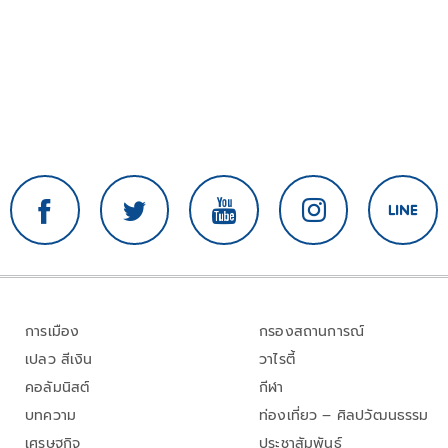
การเมือง
กรองสถานการณ์
เปลว สีเงิน
วาไรตี้
คอลัมนิสต์
กีฬา
บทความ
ท่องเที่ยว – ศิลปวัฒนธรรม
เศรษฐกิจ
ประชาสัมพันธ์