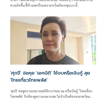
ควรเกิดขึ้น ชี้ห้ามพกปืนเพราะหวั่นเกิดเหตุแบบนี้
'ศุภจี' จ่อคุย 'เอกนิติ' ใช้งบหรือเงินกู้ ลุย
'ไทยเที่ยวไทยพลัส'
'ศุภจี' ขอดูความเหมาะสมใช้งบประมาณ หรือเงินกู้ 'ไทยเที่ยว
ไทยพลัส' รับต้องดูความเหมาะสม ไม่จำเป็นต้องออกพร้อม
'ไทยช่วยไทยพลัส'