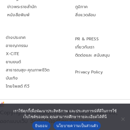
ข่าวพระราชสำนัก
ภูมิภาค
หนังสือพิมพ์
สิ่งแวดล้อม
ต่างประเทศ
PR & PRESS
อาชญากรรม
เกี่ยวกับเรา
X-CITE
ติดต่อและ สนับสนุน
ยานยนต์
สาธารณสุข-คุณภาพชีวิต
Privacy Policy
บันเทิง
ไทยโพสต์ ทีวี
Copyright© thaipost.net, All rights reserved.,
เราใช้คุกกี้เพื่อพัฒนาประสิทธิภาพ และประสบการณ์ที่ดีในการใช้
เว็บไซต์ของคุณ คุณสามารถศึกษารายละเอียดได้ที่นี่
ออกแบบเว็บ จัดทำเว็บไซต์โดย iDesign
ยินยอม
นโยบายความเป็นส่วนตัว