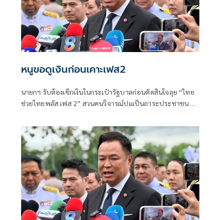
หนูขอดูเงินก่อนเคาะเฟส2
นายกฯ รับต้องเช็กเงินในกระเป๋ารัฐบาลก่อนตัดสินใจลุย “ไทย
ช่วยไทยพลัส เฟส 2” สวนคนวิจารณ์ปมเป็นภาระประชาชน ชี้
การค้า-จีดีพีพุ่งไม่พูดถึง “ศุภจี” รอถก “เอกนิติ” ดันไทยเที่ยว
ไทยพลัสหรือไม่