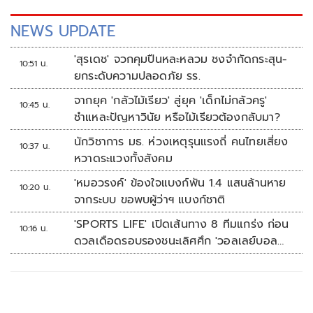
NEWS UPDATE
'สุรเดช' จวกคุมปืนหละหลวม ชงจำกัดกระสุน-
10:51 น.
ยกระดับความปลอดภัย รร.
จากยุค 'กลัวไม้เรียว' สู่ยุค 'เด็กไม่กลัวครู'
10:45 น.
ชำแหละปัญหาวินัย หรือไม้เรียวต้องกลับมา?
นักวิชาการ มธ. ห่วงเหตุรุนแรงถี่ คนไทยเสี่ยง
10:37 น.
หวาดระแวงทั้งสังคม
'หมอวรงค์' ข้องใจแบงก์พัน 1.4 แสนล้านหาย
10:20 น.
จากระบบ ขอพบผู้ว่าฯ แบงก์ชาติ
'SPORTS LIFE' เปิดเส้นทาง 8 ทีมแกร่ง ก่อน
10:16 น.
ดวลเดือดรอบรองชนะเลิศศึก 'วอลเลย์บอล
นักเรียน แชมป์กีฬา 7HD 2026'