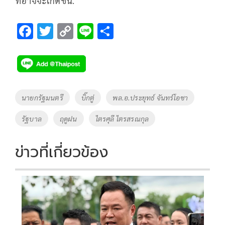
ที่อาจจะเกิดขึ้น.
F
T
C
Li
S
ac
wi
o
n
h
e
tt
p
e
ar
b
er
y
e
o
Li
Tags
นายกรัฐมนตรี
บิ๊กตู่
พล.อ.ประยุทธ์ จันทร์โอชา
o
n
รัฐบาล
ฤดูฝน
ไตรศุลี ไตรสรณกุล
k
k
ข่าวที่เกี่ยวข้อง