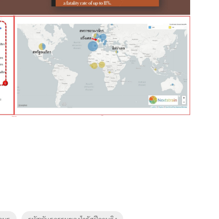
านร
รหัสพันธุกรรมของไวรัสฝีดาษลิง