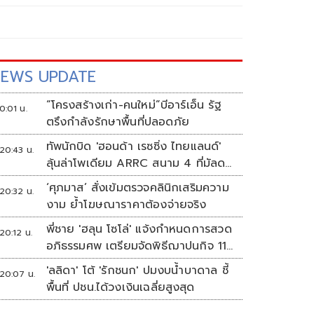
EWS UPDATE
“โครงสร้างเก่า-คนใหม่”บีอาร์เอ็น รัฐ
0:01 น.
ตรึงกำลังรักษาพื้นที่ปลอดภัย
ทัพนักบิด 'ฮอนด้า เรซซิ่ง ไทยแลนด์'
20:43 น.
ลุ้นล่าโพเดียม ARRC สนาม 4 ที่มัลดา
ลิกา
‘ศุภมาส’ สั่งเข้มตรวจคลินิกเสริมความ
20:32 น.
งาม ย้ำโฆษณาราคาต้องจ่ายจริง
พี่ชาย 'ฮลุน โซโล่' แจ้งกำหนดการสวด
20:12 น.
อภิธรรมศพ เตรียมจัดพิธีฌาปนกิจ 11
ส.ค.
'ลลิดา' โต้ 'รักชนก' ปมงบน้ำบาดาล ชี้
20:07 น.
พื้นที่ ปชน.ได้วงเงินเฉลี่ยสูงสุด