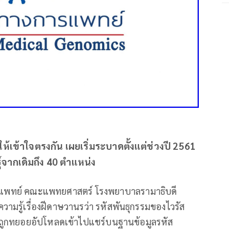
้เข้าใจตรงกัน เผยเริ่มระบาดตั้งแต่ช่วงปี 2561
ุ์จากเดิมถึง 40 ตำแหน่ง
การแพทย์ คณะแพทยศาสตร์ โรงพยาบาลรามาธิบดี
วามรู้เรื่องฝีดาษวานรว่า รหัสพันธุกรรมของไวรัส
้ถูกทยอยอัปโหลดเข้าไปแชร์บนฐานข้อมูลรหัส