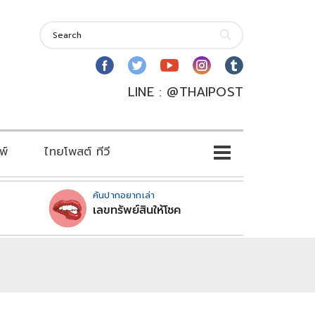
LINE : @THAIPOST
พ์
ไทยโพสต์ ทีวี
คันปากอยากเล่า
เลขทรัพย์สินให้โชค