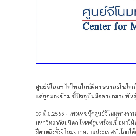
ศูนย์จีโนมฯ ไล่ไทมไลน์ฝีดาษวานรในโลกให
แต่ถูกมองข้าม ชี้ปัจจุบันมีกลายกลายพันธ
09 มิ.ย.2565 - เพจเฟซบุ๊กศูนย์จีโนมทาง
มหาวิทยาลัยมหิดล โพสต์รูปพร้อมเนื้อหาให้ค
ฝีดาษลิงทั้งจีโนมจากหลายประเทศทั่วโลกได