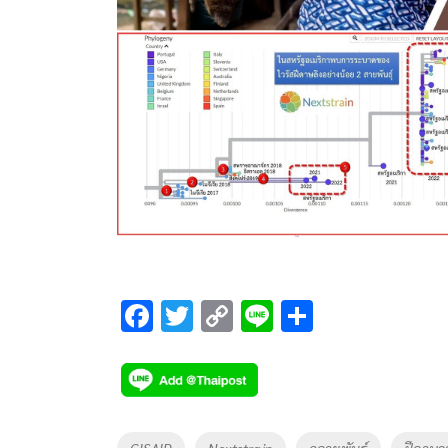
F
T
C
Li
S
ac
wi
o
n
h
e
tt
p
e
ar
b
er
y
e
o
Li
Tags
GISAID
Nextstrain
กลายพันธุ์
ฝีดาษว