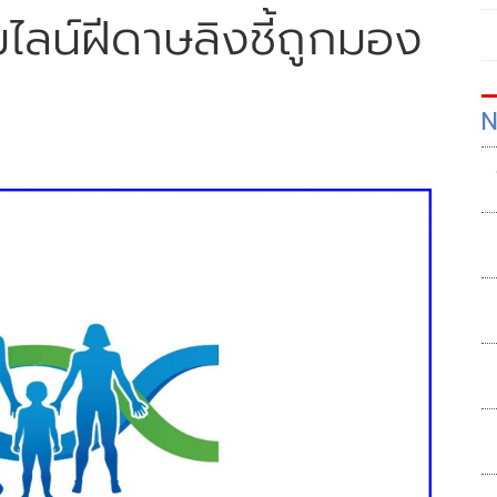
มไลน์ฝีดาษลิงชี้ถูกมอง
N