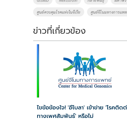
o
n
ศูนย์ควบคุมโรคแห่งไนจีเรีย
ศูนย์จีโนมทางการแพท
k
k
ข่าวที่เกี่ยวข้อง
ไขข้อข้องใจ! 'อีโบลา' เข้าข่าย 'โรคติดต
ทางเพศสัมพันธ์' หรือไม่