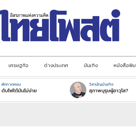
เศรษฐกิจ
ต่างประเทศ
บันเทิง
หนังสือพิม
ผักกาดหอม
วิสามัญบันเทิง
ดับไฟใต้มันไม่ง่าย
สุภาพบุรุษผู้อาวุโส?