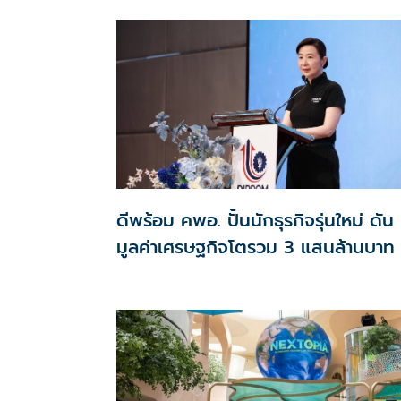
ดีพร้อม คพอ. ปั้นนักธุรกิจรุ่นใหม่ ดัน
มูลค่าเศรษฐกิจโตรวม 3 แสนล้านบาท