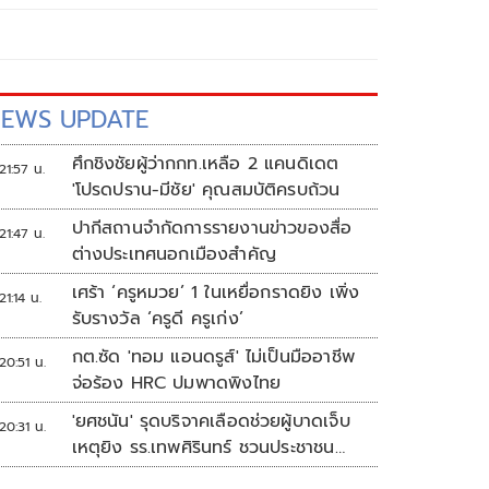
EWS UPDATE
ศึกชิงชัยผู้ว่ากกท.เหลือ 2 แคนดิเดต
21:57 น.
'โปรดปราน-มีชัย' คุณสมบัติครบถ้วน
ปากีสถานจำกัดการรายงานข่าวของสื่อ
21:47 น.
ต่างประเทศนอกเมืองสำคัญ
เศร้า ‘ครูหมวย’ 1 ในเหยื่อกราดยิง เพิ่ง
21:14 น.
รับรางวัล ‘ครูดี ครูเก่ง’
กต.ซัด 'ทอม แอนดรูส์' ไม่เป็นมืออาชีพ
20:51 น.
จ่อร้อง HRC ปมพาดพิงไทย
'ยศชนัน' รุดบริจาคเลือดช่วยผู้บาดเจ็บ
20:31 น.
เหตุยิง รร.เทพศิรินทร์ ชวนประชาชน
ร่วมบริจาค