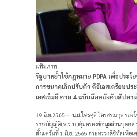
แฟ้มภาพ
รัฐบาลย้ำใช้กฎหมาย PDPA เพื่อประโย
การขนาดเล็กปรับตัว ดีอีเอสเตรียม
เอสเอ็มอี คาด 4 ฉบับมีผลบังคับสัปดาห
19 มิ.ย.2565 – น.ส.ไตรศุลี ไตรสรณกุล รอ
ราชบัญญัติ(พ.ร.บ.)คุ้มครองข้อมูลส่วนบุคค
ตั้งแต่วันที่ 1 มิ.ย. 2565 กระทรวงดิจิทัลเพื่