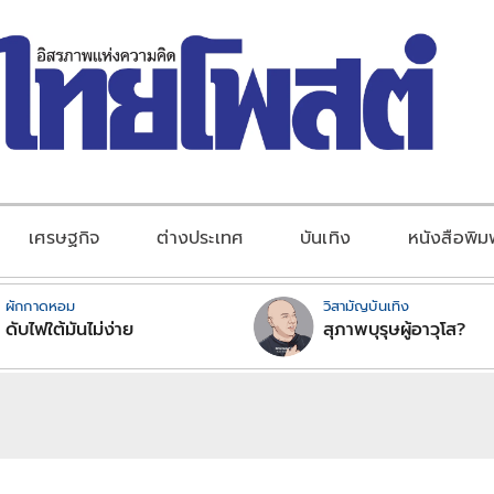
เศรษฐกิจ
ต่างประเทศ
บันเทิง
หนังสือพิม
ผักกาดหอม
วิสามัญบันเทิง
ดับไฟใต้มันไม่ง่าย
สุภาพบุรุษผู้อาวุโส?