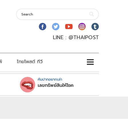
LINE : @THAIPOST
พ์
ไทยโพสต์ ทีวี
คันปากอยากเล่า
เลขทรัพย์สินให้โชค