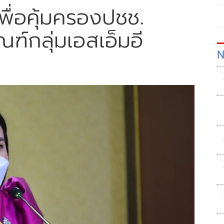
พื่อคุ้มครองปชช.
์กลุ่มเอสเอ็มอี
N