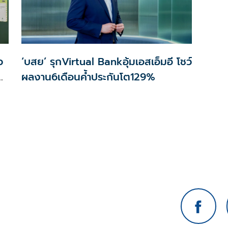
ว
‘บสย’ รุกVirtual Bankอุ้มเอสเอ็มอี โชว์
ง
ผลงาน6เดือนค้ำประกันโต129%