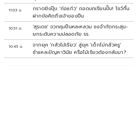
เสียหาย
กราดยิงปุ๊บ 'ก่อแก้ว' ถอดบทเรียนปั๊บ! โชว์กึ๋น
11:03 น.
ฝากข้อคิดถึงเจ้าของปืน
'สุรเดช' จวกคุมปืนหละหลวม ชงจำกัดกระสุน-
10:51 น.
ยกระดับความปลอดภัย รร.
จากยุค 'กลัวไม้เรียว' สู่ยุค 'เด็กไม่กลัวครู'
10:45 น.
ชำแหละปัญหาวินัย หรือไม้เรียวต้องกลับมา?