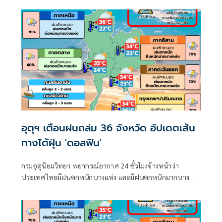
มากบริเวณประเทศไทย
อุตุฯ เตือนฝนถล่ม 36 จังหวัด อัปเดตเส้น
ทางไต้ฝุ่น 'ดอลฟิน'
กรมอุตุนิยมวิทยา พยากรณ์อากาศ 24 ชั่วโมงข้างหน้าว่า
ประเทศไทยมีฝนตกหนักบางแห่ง และมีฝนตกหนักมากบาง
พื้นที่ในภาคเหนือ ภาคตะวันออกเฉียงเหนือ และภาคตะวันออก