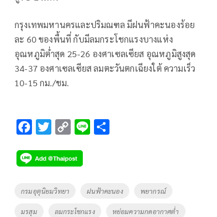
กรุงเทพมหานครและปริมณฑล มีฝนฟ้าคะนองร้อย
ละ 60 ของพื้นที่ กับมีลมกระโชกแรงบางแห่ง
อุณหภูมิต่ำสุด 25-26 องศาเซลเซียส อุณหภูมิสูงสุด
34-37 องศาเซลเซียส ลมตะวันตกเฉียงใต้ ความเร็ว
10-15 กม./ชม.
F
T
C
Li
S
ac
wi
o
n
h
e
tt
p
e
ar
b
er
y
e
o
Li
Tags
กรมอุตุนิยมวิทยา
ฝนฟ้าคะนอง
พยากรณ์
o
n
มรสุม
ลมกระโชกแรง
หย่อมความกดอากาศต่ำ