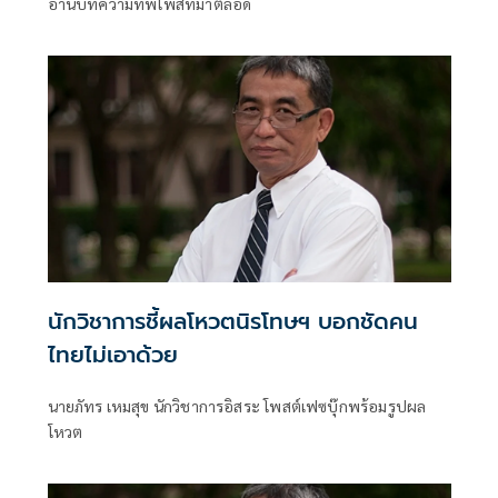
อ่านบทความที่พี่โพสท์มาตลอด
นักวิชาการชี้ผลโหวตนิรโทษฯ บอกชัดคน
ไทยไม่เอาด้วย
นายภัทร เหมสุข นักวิชาการอิสระ โพสต์เฟซบุ๊กพร้อมรูปผล
โหวต