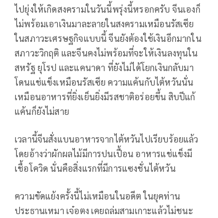
ไปยุ่งให้เกิดสงครามในวันนี้พรุ่งนี้หรอกครับ จีนเองก็
ไม่พร้อมเอาเงินมาละลายในสงครามเหมือนรัสเซีย
ในสภาวะเศรษฐกิจแบบนี้ จีนยังต้องใช้เงินอีกมากใน
สภาวะวิกฤติ และจีนคงไม่พร้อมที่จะให้เงินลงทุนใน
สหรัฐ ยุโรป และแคนาดา ที่ยังไม่ได้โยกเงินกลับมา
โดนแช่แข็งเหมือนรัสเซีย ความแค้นกับไต้หวันนั่น
เหมือนอาหารที่ยิ่งเย็นยิ่งมีรสชาติอร่อยขึ้น สิบปีแก้
แค้นก็ยังไม่สาย
เวลานี้จีนสั่งแบนอาหารจากไต้หวันไปเรียบร้อยแล้ว
โดยอ้างว่าผักผลไม้มีการปนเปื้อน อาหารแช่แข็งมี
เชื้อโควิด นั่นคือสิ่งแรกที่มีการแซงชั่นไต้หวัน
ความขัดแย้งครั้งนี้ไม่เหมือนในอดีต ในยุคท่าน
ประธานเหมา เจ๋อตง เคยถล่มสามเกาะแล้วไม่ชนะ