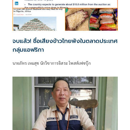
จบแล้ว! ชื่อเสียงข้าวไทยพังในตลาดประเทศ
กลุ่มแอฟริกา
นายภัทร เหมสุข นักวิชาการอิสระ โพสต์เฟซบุ๊ก