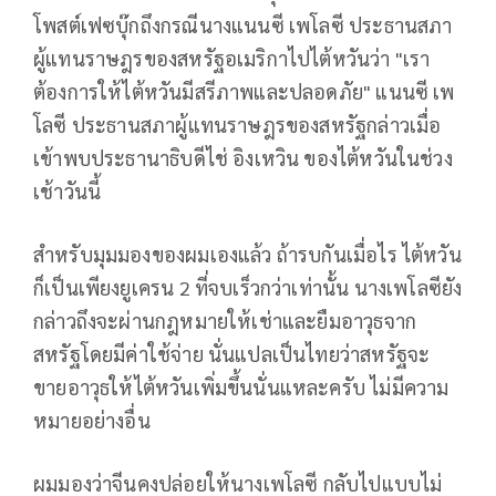
โพสต์เฟซบุ๊กถึงกรณีนางแนนซี เพโลซี ประธานสภา
ผู้แทนราษฎรของสหรัฐอเมริกาไปไต้หวันว่า "เรา
ต้องการให้ไต้หวันมีสรีภาพและปลอดภัย" แนนซี เพ
โลซี ประธานสภาผู้แทนราษฎรของสหรัฐกล่าวเมื่อ
เข้าพบประธานาธิบดีไช่ อิงเหวิน ของไต้หวันในช่วง
เช้าวันนี้
สำหรับมุมมองของผมเองแล้ว ถ้ารบกันเมื่อไร ไต้หวัน
ก็เป็นเพียงยูเครน 2 ที่จบเร็วกว่าเท่านั้น นางเพโลซียัง
กล่าวถึงจะผ่านกฎหมายให้เช่าและยืมอาวุธจาก
สหรัฐโดยมีค่าใช้จ่าย นั่นแปลเป็นไทยว่าสหรัฐจะ
ขายอาวุธให้ไต้หวันเพิ่มขึ้นนั่นแหละครับ ไม่มีความ
หมายอย่างอื่น
ผมมองว่าจีนคงปล่อยให้นางเพโลซี กลับไปแบบไม่