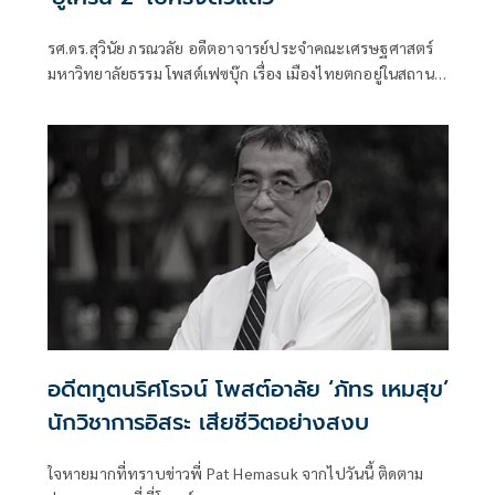
รศ.ดร.สุวินัย ภรณวลัย อดีตอาจารย์ประจำคณะเศรษฐศาสตร์
มหาวิทยาลัยธรรม โพสต์เฟซบุ๊ก เรื่อง เมืองไทยตกอยู่ในสถานะ
“ยูเครน 2” ไปครึ่งตัวแล้ว ยังไม่รู้ตัวกันอีกหรือ? มีเนื้อหาดังนี้
อดีตทูตนริศโรจน์ โพสต์อาลัย ‘ภัทร เหมสุข’
นักวิชาการอิสระ เสียชีวิตอย่างสงบ
ใจหายมากที่ทราบข่าวพี่ Pat Hemasuk จากไปวันนี้ ติดตาม