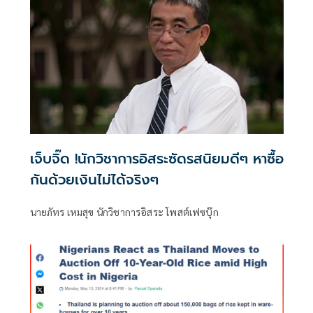
เจ็บจิ๊ด !นักวิชาการอิสระซัดรสนิยมดีๆ หาซื้อ
กันด้วยเงินไม่ได้จริงๆ
นายภัทร เหมสุข นักวิชาการอิสระ โพสต์เฟซบุ๊ก