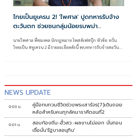
ไทยเป็นยูเครน 2! 'ไพศาล' ปูดทหารรับจ้าง
ตะวันตก ช่วยชนกลุ่มน้อยรบพม่า
เกาหลีเหนือ-อิหร่าน ผสมโรง
นายไพศาล พืชมงคล นักกฎหมาย โพสต์เฟซบุ๊ก หัวข้อ หวั่น
ไทยเป็น #ยูเครน 2 มีรายละเอียดดังนี้ พบทหารรับจ้างตะวัน
ตกเข้าไ
NEWS UPDATE
คู่มือทบทวนชีวิตช่วงพระเสาร์จร(7)เดินถอย
0:03 น.
หลังสำหรับคนทุกลัคนาราศีตอนที่2
สอบท้องถิ่น-ฮั้วสว.-ผลงานไม่ออก บั่นทอน
0:01 น.
เชื่อมั่น'รัฐบาลอนุทิน'