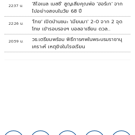
'ลิโอเนล เมสซี' สูญเสียคุณพ่อ 'ฮอร์เก' จาก
22:37 น.
ไปอย่างสงบในวัย 68 ปี
'ไทย' เปิดบ้านชนะ 'เมียนมา' 2-0 จาก 2 จุด
22:26 น.
โทษ เข้ารอบรองฯ บอลอาเซียน ดวล
'สิงคโปร์'
วธ.เตรียมพร้อม พิธีการศพในพระบรมราชานุ
20:59 น.
เคราะห์ เหตุยิงในโรงเรียน