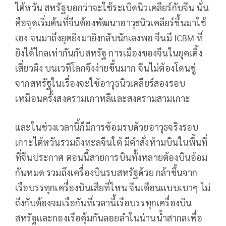
ไต้หวัน สหรัฐบอกว่าจะใช้ระเบิดนิวเคลียร์กับจีน นั่น
คือจุดเริ่มต้นที่จีนต้องพัฒนาอาวุธนิวเคลียร์ขึ้นมาใช้
เอง จนมาถึงยุคยิงมายิงกลับนักเลงพอ จีนมี ICBM ที่
ยิงได้ไกลเท่ากันกับสหรัฐ การเมืองของจีนในยุคเติ้ง
เสี่ยวผิง บนเวทีโลกจึงง่ายขึ้นมาก จีนไม่ต้องโดนขู่
จากสหรัฐในเรื่องจะใช้อาวุธนิวเคลียร์สองรอบ
เหมือนครั้งสงครามเกาหลีและสงครามสามเกาะ
และในช่วงเวลานี้ก็มีการซ้อมรบด้วยอาวุธจริงรอบ
เกาะไต้หวันรวมถึงทะลจีนใต้ มีคำสั่งห้ามบินในพื้นที่
ที่จีนประกาศ ตอนนี้สายการบินทั้งหลายต้องบินอ้อม
กันหมด รวมถึงเครื่องบินรบสหรัฐด้วย กล้าขึ้นจาก
เรือบรรทุกเครื่องบินเสียที่ไหน จีนเตือนแบบเบาๆ ไม่
ถึงกับต้องจมเรือกันที่เวลานี้เรือบรรทุกเครื่องบิน
สหรัฐและกองเรือคุ้มกันลอยลำในน่านน้ำสากลเพื่อ