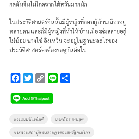
กดดันจีนไม่ไกลจากไต้หวันมากนัก
ในประวัติศาสตร์จีนนั้นมีผู้หญิงที่กอบกู้บ้านเมืองอยู่
หลายคน และก็มีผู้หญิงที่ทำให้บ้านเมืองล่มสลายอยู่
ไม่น้อย นางไช่ อิงเหวิน จะอยู่ในฐานะอะไรของ
ประวัติศาสตร์คงต้องรอดูกันต่อไป
F
T
C
Li
S
ac
wi
o
n
h
e
tt
p
e
ar
b
er
y
e
o
Li
Tags
นางแนนซี เพโลซี
นายภัทร เหมสุข
o
n
ประธานสภาผู้แทนราษฎรของสหรัฐอเมริกา
k
k