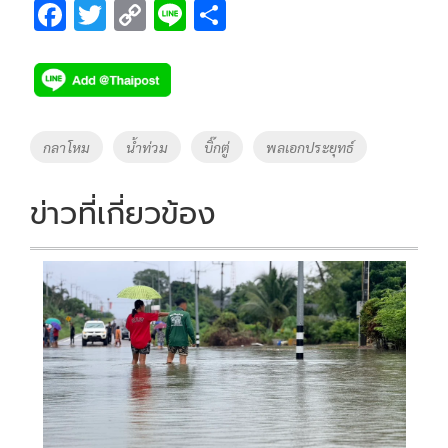
F
T
C
Li
S
ac
wi
o
n
h
e
tt
p
e
ar
b
er
y
e
o
Li
Tags
กลาโหม
น้ำท่วม
บิ๊กตู่
พลเอกประยุทธ์
o
n
k
k
ข่าวที่เกี่ยวข้อง