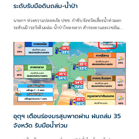
ระดับรับมือดินถล่ม-น้ำป่า
นายกฯ ห่วงความปลอดภัย ปชช. กำชับจังหวัดเสี่ยงน้ำท่วมยก
ระดับเฝ้าระวังดินถล่ม-น้ำป่าไหลหลาก สำรองยาและเวชภัณฑ์
ไม่น้อยกว่า 72 ชม. ดูแลผู้ป่วยกลุ่มเปราะบางใกล้ชิด
อุตุฯ เตือนร่องมรสุมพาดผ่าน ฝนถล่ม 35
จังหวัด รับมือน้ำท่วม