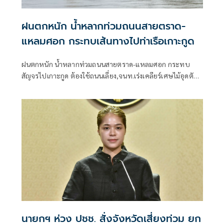
ฝนตกหนัก น้ำหลากท่วมถนนสายตราด-
แหลมศอก กระทบเส้นทางไปท่าเรือเกาะกูด
ฝนตกหนัก น้ำหลากท่วมถนนสายตราด-แหลมศอก กระทบ
สัญจรไปเกาะกูด ต้องใช้ถนนเลี่ยง,จนท.เร่งเคลียร์เศษไม้อุดตัน
ท่อ ชาวบ้านห้วงน้ำขาววอน เร่งแก้ไข หลังน้ำท่วมซ้ำซาก
นายกฯ ห่วง ปชช. สั่งจังหวัดเสี่ยงท่วม ยก