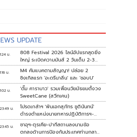
EWS UPDATE
808 Festival 2026 ไลน์อัปแรกสุดยิ่ง
1:24 น.
ใหญ่ ระเบิดความมันส์ 2 วันเต็ม 2-3
ต.ค.นี้
M4 คัมแบคตามสัญญา! ปล่อย 2
1:16 น.
ซิงเกิลแรก 'อะดรีนาลีน' และ 'ชอบU'
'ดั๊ม คาราบาว' รวมเพื่อนวัยมัธยมตั้งวง
1:02 น.
SweetCane (สวีทเคน)
โปรดเกล้าฯ 'พันเอกสุภัทร ชูตินันทน์'
23:49 น.
ดำรงตำแหน่งนายทหารปฏิบัติการฯ-
พระราชทานยศ 'พลตรี'
ซาอุฯ-ตุรเคีย-ปากีสถานลงนามข้อ
23:45 น.
ตกลงด้านการป้องกันประเทศท่ามกลาง