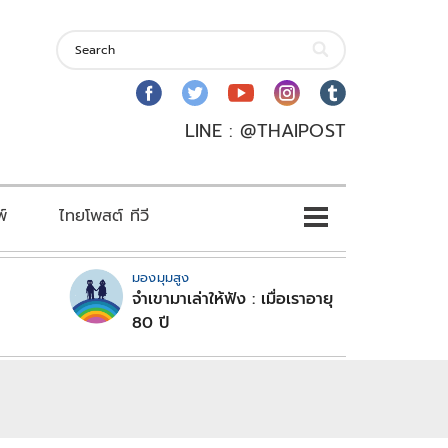
LINE : @THAIPOST
พ์
ไทยโพสต์ ทีวี
มองมุมสูง
จำเขามาเล่าให้ฟัง : เมื่อเราอายุ
80 ปี