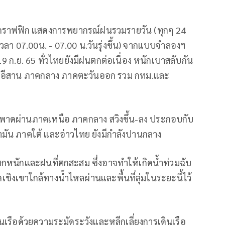
าพกราฟฟิก แสดงการพยากรณ์ฝนรวมรายวัน (ทุกๆ 24
างเวลา 07.00น. - 07.00 น.วันรุ่งขึ้น) จากแบบจำลองฯ
 ก.ย. 65 ทั่วไทยยังมีฝนตกต่อเนื่อง หนักเบาสลับกัน
คอีสาน ภาคกลาง ภาคตะวันออก รวม กทม.และ
ยังพาดผ่านภาคเหนือ ภาคกลาง สวิงขึ้น-ลง ประกอบกับ
ามัน ภาคใต้ และอ่าวไทย ยังมีกำลังปานกลาง
นตกหนักและฝนที่ตกสะสม ซึ่งอาจทำให้เกิดน้ำท่วมฉับ
ิงเขาใกล้ทางน้ำไหลผ่านและพื้นที่ลุ่มในระยะนี้ไว้
ดินเรือด้วยความระมัดระวังและหลีกเลี่ยงการเดินเรือ