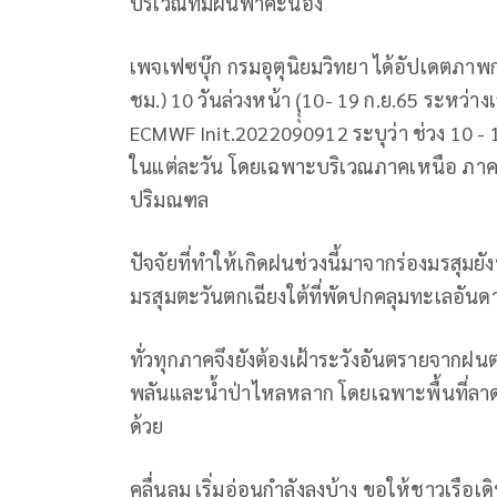
บริเวณที่มีฝนฟ้าคะนอง
เพจเฟซบุ๊ก กรมอุตุนิยมวิทยา ได้อัปเดตภ
ชม.) 10 วันล่วงหน้า (ุุุ10- 19 ก.ย.65 ระหว่
ECMWF Init.2022090912 ระบุว่า ช่วง 10 - 19
ในแต่ละวัน โดยเฉพาะบริเวณภาคเหนือ ภา
ปริมณฑล
ปัจจัยที่ทำให้เกิดฝนช่วงนี้มาจากร่องมรสุม
มรสุมตะวันตกเฉียงใต้ที่พัดปกคลุมทะเลอันด
ทั่วทุกภาคจึงยังต้องเฝ้าระวังอันตรายจากฝ
พลันและน้ำป่าไหลหลาก โดยเฉพาะพื้นที่ลาดเช
ด้วย
คลื่นลม เริ่มอ่อนกำลังลงบ้าง ขอให้ชาวเรือเ