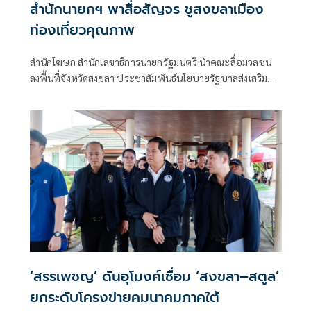
สำนักนายกฯ พาสื่อสัญจร ชูสงขลาเมือง
ท่องเที่ยวคุณภาพ
สำนักโฆษก สำนักเลขาธิการนายกรัฐมนตรี นำคณะสื่อมวลชน
ลงพื้นที่จังหวัดสงขลา ประชาสัมพันธ์นโยบายรัฐบาลส่งเสริม
การท่องเที่ยวคุณภาพ พร้อมชูย่านเมืองเก่า โนรา และแหลมสมิ
หลา ต่อยอดทุนวัฒนธรรมสู่ Soft Power หลัง 5 เดือนแรกปี
2569 มีนักท่องเที่ยวกว่า 3.12 ล้านคน สร้างรายได้กว่า 20,636
ล้านบาท
‘สรรเพชญ’ ดันอุโมงค์เชื่อม ‘สงขลา–สตูล’
ยกระดับโครงข่ายคมนาคมภาคใต้