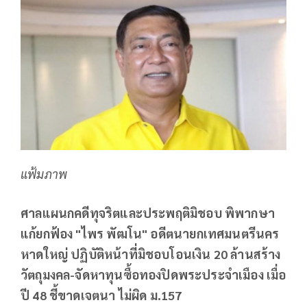
แฟ้มภาพ
ศาล
แผนกคดีทุจริตและประพฤติมิชอบ พิพากษา
แก้ยกฟ้อง
"ไพร พัฒโน" อดีตนายกเทศมนตรีนคร
หาดใหญ่ ปฏิบัติหน้าที่มิชอบโอนเงิน 20 ล้านสร้าง
วัตถุมงคล-จัดหาทุนซื้อทองปิดพระประจำเมือง เมื่อ
ปี 48
ชี้ขาดเจตนา ไม่ผิด ม.157