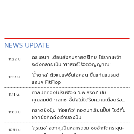
NEWS UPDATE
ดร.เอนก เตือนสังคมศาสตร์ไทย ไร้รากเหง้า
11:22 น.
ระวังกลายเป็น 'ศาสตร์ไร้จิตวิญญาณ'
'น้ำตาล' ตัวแม่แฟชั่นไอคอน ขึ้นแท่นแบรนด์
11:19 น.
แอมฯ FitFlop
ศาลปกคองไม่รับฟ้อง 'นพ.สรณ' ปม
11:11 น.
คุณสมบัติ กสทช. ชี้ยังไม่ได้รับความเดือดร้อน
เสียหาย
กราดยิงปุ๊บ 'ก่อแก้ว' ถอดบทเรียนปั๊บ! โชว์กึ๋น
11:03 น.
ฝากข้อคิดถึงเจ้าของปืน
'สุรเดช' จวกคุมปืนหละหลวม ชงจำกัดกระสุน-
10:51 น.