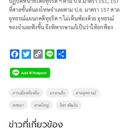
ปฏิบัติหน้าที่โดยทุจริต ฯ ตาม ป.อ.มาตรา 151, 157
ที่ศาลชั้นต้นลงโทษจำเลยตาม ป.อ. มาตรา 157 ศาล
อุทธรณ์แผนกคดีทุจริต ฯ ไม่เห็นพ้องด้วย อุทธรณ์
ของจำเลยฟังขึ้น จึงพิพากษาแก้เป็นว่าให้ยกฟ้อง
F
T
C
Li
S
ac
wi
o
n
h
e
tt
p
e
ar
b
er
y
e
o
Li
Tags
การเมืองท้องถิ่น
นายกเล็ก
ศาลอุทธรณ์
o
n
สงขลา
หาดใหญ่
ไพร พัฒโน
k
k
ข่าวที่เกี่ยวข้อง