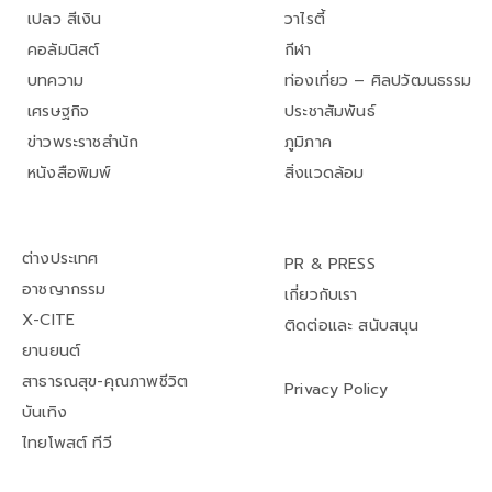
เปลว สีเงิน
วาไรตี้
คอลัมนิสต์
กีฬา
บทความ
ท่องเที่ยว – ศิลปวัฒนธรรม
เศรษฐกิจ
ประชาสัมพันธ์
ข่าวพระราชสำนัก
ภูมิภาค
หนังสือพิมพ์
สิ่งแวดล้อม
ต่างประเทศ
PR & PRESS
อาชญากรรม
เกี่ยวกับเรา
X-CITE
ติดต่อและ สนับสนุน
ยานยนต์
สาธารณสุข-คุณภาพชีวิต
Privacy Policy
บันเทิง
ไทยโพสต์ ทีวี