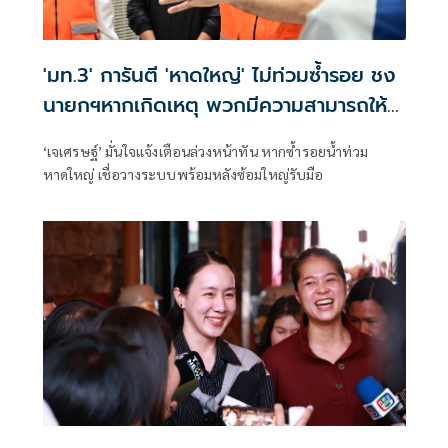
'มท.3' การันตี 'หาดใหญ่' ไม่ท่วมซ้ำรอย ชง
นายกฯหากเกิดเหตุ พวกมีความสามารถให้
บัญชาการที่กทม.
‘เจเศรษฐ์’ มั่นใจแจ้งเตือนล่วงหน้าทัน หากซ้ำรอยน้ำท่วม
หาดใหญ่ เชื่อวางระบบพร้อมหลังซ้อมใหญ่รับมือ