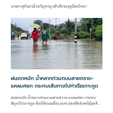
นางสาวสุกันยาณี ยะวิญชาญ อธิบดีกรมอุตุนิยมวิทยา
ฝนตกหนัก น้ำหลากท่วมถนนสายตราด-
แหลมศอก กระทบเส้นทางไปท่าเรือเกาะกูด
ฝนตกหนัก น้ำหลากท่วมถนนสายตราด-แหลมศอก กระทบ
สัญจรไปเกาะกูด ต้องใช้ถนนเลี่ยง,จนท.เร่งเคลียร์เศษไม้อุดตัน
ท่อ ชาวบ้านห้วงน้ำขาววอน เร่งแก้ไข หลังน้ำท่วมซ้ำซาก