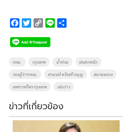
F
T
C
Li
S
ac
wi
o
n
h
e
tt
p
e
ar
b
er
y
e
o
Li
Tags
กทม.
กรุงเทพ
น้ำท่วม
ฝนตกหนัก
o
n
รองผู้ว่าฯกทม.
ศานนท์ หวังสร้างบุญ
สนามหลวง
k
k
เทศกาลกีฬากรุงเทพ
เล่นว่าว
ข่าวที่เกี่ยวข้อง