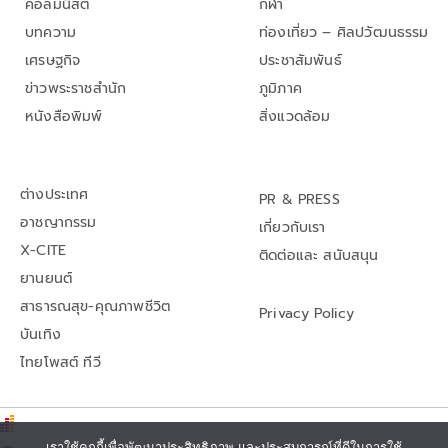
คอลัมนิสต์
กีฬา
บทความ
ท่องเที่ยว – ศิลปวัฒนธรรม
เศรษฐกิจ
ประชาสัมพันธ์
ข่าวพระราชสำนัก
ภูมิภาค
หนังสือพิมพ์
สิ่งแวดล้อม
ต่างประเทศ
PR & PRESS
อาชญากรรม
เกี่ยวกับเรา
X-CITE
ติดต่อและ สนับสนุน
ยานยนต์
สาธารณสุข-คุณภาพชีวิต
Privacy Policy
บันเทิง
ไทยโพสต์ ทีวี
เราใช้คุกกี้เพื่อพัฒนาประสิทธิภาพ และประสบการณ์ที่ดีในการใช้