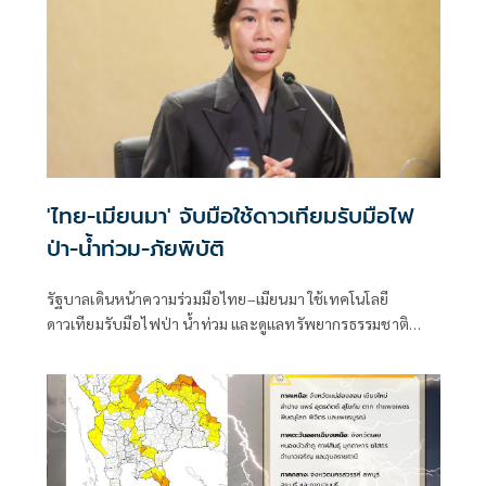
'ไทย-เมียนมา' จับมือใช้ดาวเทียมรับมือไฟ
ป่า-น้ำท่วม-ภัยพิบัติ
รัฐบาลเดินหน้าความร่วมมือไทย–เมียนมา ใช้เทคโนโลยี
ดาวเทียมรับมือไฟป่า น้ำท่วม และดูแลทรัพยากรธรรมชาติ
ชายแดน ยกระดับการจัดการภัยพิบัติและสิ่งแวดล้อมร่วมกัน