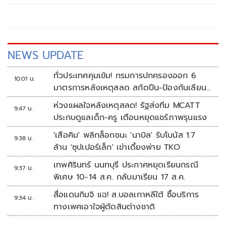
NEWS UPDATE
ทั่วประเทศคุมเข้ม! กรมการปกครองออก 6
10:01 น.
มาตรการหลังเหตุสลด สกัดปืน-ป้องกันเลียน
แบบ
ห่วงแผลใจหลังเหตุสลด! รัฐส่งทีม MCATT
9:47 น.
ประกบดูแลเด็ก-ครู เตือนหยุดแชร์ภาพรุนแรง
'เสือคิม' พลิกล็อกชนะ 'นาบิล' รับโบนัส 1.7
9:38 น.
ล้าน 'ซุปเปอร์เล็ก' เข่าเดี้ยงพ่าย TKO
เทพศิรินทร์ นนทบุรี ประกาศหยุดเรียนกรณี
9:37 น.
พิเศษ 10-14 ส.ค. กลับมาเรียน 17 ส.ค.
สื่อแดนกิมจิ แฉ! ส.บอลเกาหลีใต้ ซื้อบริการ
9:34 น.
ทางเพศเอาใจผู้ตัดสินต่างชาติ