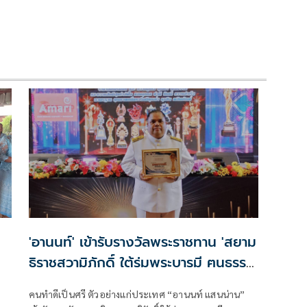
'อานนท์' เข้ารับรางวัลพระราชทาน 'สยาม
ธิราชสวามิภักดิ์ ใต้ร่มพระบารมี ฅนธรรม
ดี'
คนทำดีเป็นศรี ตัวอย่างแก่ประเทศ “อานนท์ แสนน่าน”