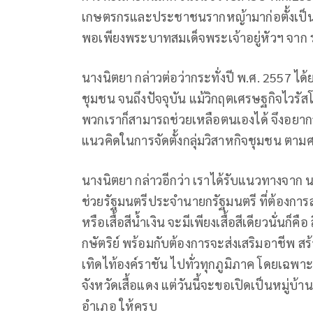
เกษตรกรและประชาชนรากหญ้ามาก่อตั้งเป็น
พอเพียงพระบาทสมเด็จพระเจ้าอยู่หัวฯ จาก 
นางนิตยา กล่าวต่อว่ากระทั่งปี พ.ศ. 2557 ได
ชุมชน จนถึงปัจจุบัน แม้วิกฤตเศรษฐกิจไวรัส
พวกเราก็สามารถช่วยเหลือตนเองได้ จึงอยากจะใ
แนวคิดในการจัดตั้งกลุ่มวิสาหกิจชุมชน ต
นางนิตยา กล่าวอีกว่า เราได้รับแนวทางจาก น
ช่วยรัฐมนตรีประจำนายกรัฐมนตรี ที่ต้องการสลา
หรือเสื้อสีน้ำเงิน จะมีเพียงเสื้อสีเดียวนั่นก
กษัตริย์ พร้อมกับต้องการจะส่งเสริมอาชีพ ส
เทิดไท้องค์ราชัน ไปทั่วทุกภูมิภาค โดยเฉพ
จังหวัดเสื้อแดง แต่วันนี้จะขอเปิดเป็นหมู่บ้
อำเภอ ให้ครบ