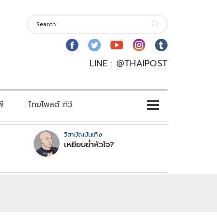
LINE : @THAIPOST
พ์
ไทยโพสต์ ทีวี
วิสามัญบันเทิง
เหยียบย่ำหัวใจ?