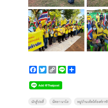
F
T
C
Li
S
ac
wi
o
n
h
e
tt
p
e
ar
b
er
y
e
o
Li
Tags
นักสู้ปอสี่
นิตยา นาโล
หมู่บ้านเทิดไท้องค์ราช