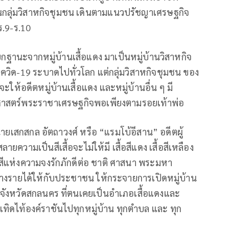
กลุ่มวิสาหกิจชุมชน เดินตามแนวปรัชญาเศรษฐกิจ
ร.9-ร.10
้ยกฐานะจากหมู่บ้านเสื้อแดง มาเป็นหมู่บ้านวิสาหกิจ
โควิด-19 ระบาดไปทั่วโลก แต่กลุ่มวิสาหกิจชุมชน ของ
ห้อดีตหมู่บ้านเสื้อแดง และหมู่บ้านอื่น ๆ มี
ามศาสตร์พระราชาเศรษฐกิจพอเพียงตามรอยเท้าพ่อ
ายเสกสกล อัตถาวงศ์ หรือ “แรมโบ้อีสาน” อดีตผู้
ยความเป็นสีเสื้อจะไม่ให้มี เสื้อสีแดง เสื้อสีเหลือง
็คือ สีแห่งความจงรักภักดีต่อ ชาติ ศาสนา พระมหา
ร้างรายได้ให้กับประชาชน ให้กระจายการเปิดหมู่บ้าน
าะจังหวัดสกลนคร ที่ตนเคยเป็นอำเภอเสื้อแดงและ
านเทิดไท้องค์ราชันไปทุกหมู่บ้าน ทุกตำบล และ ทุก