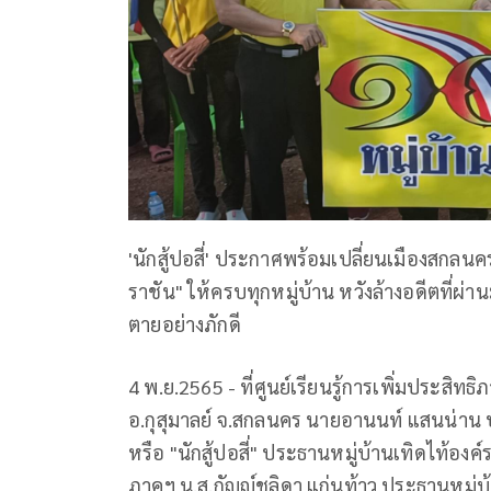
'นักสู้ปอสี่' ประกาศพร้อมเปลี่ยนเมืองสกลนคร
ราชัน" ให้ครบทุกหมู่บ้าน หวังล้างอดีตที่ผ่
ตายอย่างภักดี
4 พ.ย.2565 - ที่ศูนย์เรียนรู้การเพิ่มประสิทธ
อ.กุสุมาลย์ จ.สกลนคร นายอานนท์ แสนน่าน 
หรือ "นักสู้ปอสี่" ประธานหมู่บ้านเทิดไท้อง
ภาคฯ น.ส.กัญญ์ชลิดา แก่นท้าว ประธานหมู่บ