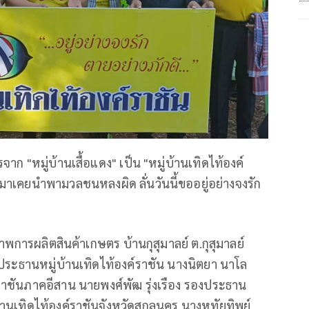
จาก "หมู่บ้านเสื้อแดง" เป็น "หมู่บ้านเทิดไท้องค์
านมาเคยนำพามวลชนหลงผิด ลั่นวันนี้ขออยู่อย่างจงรัก
ิภาพการผลิตสินค้าเกษตร บ้านกุสุมาลย์ ต.กุสุมาลย์
ประธานหมู่บ้านเทิดไท้องค์ราชัน นางนิตยา นาโล
ค์ราชันภาคอีสาน นายพงศ์พัฒ รุ่งเรือง รองประธาน
้านเทิดไท้องค์ราชันจังหวัดสกลนคร นางหทัยทิพย์