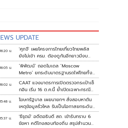
EWS UPDATE
'ศุภจี' เผยโครงการไทยเที่ยวไทยพลัส
16:20 น.
ยังไม่เข้า ครม. ต้องดูกันอีกยาวมีงบ
เหลือเท่าไหร่
‘พิพัฒน์’ ถอดโมเดล ‘Moscow
16:05 น.
Metro’ ยกระดับมาตรฐานรถไฟไทยทั้ง
ระบบ
CAAT แจงมาตรการเปิดตรวจกระเป๋าเช็
16:02 น.
กอิน เริ่ม 16 ต.ค.นี้ ย้ำเปิดเฉพาะกรณี
ต้องสงสัย
โฆษกรัฐบาล เผยนายกฯ สั่งสอบหาต้น
15:48 น.
เหตุข้อมูลรั่วไหล รับเป็นโอกาสยกระดับ
ความมั่นคงปลอดภัยข้อมูลภาครัฐทั้ง
'ธีรุตม์' อดีตอธิบดี สถ. เข้ารับทราบ 6
15:37 น.
ระบบ
ข้อหา คดีโกงสอบท้องถิ่น สรุปสำนวน