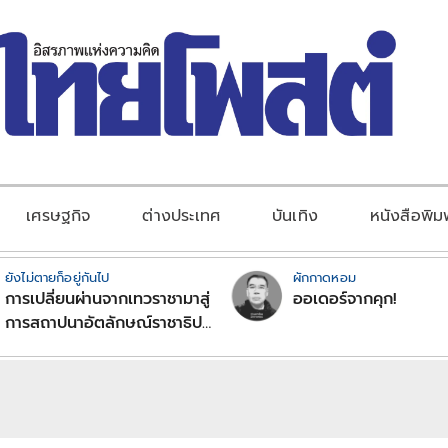
เศรษฐกิจ
ต่างประเทศ
บันเทิง
หนังสือพิม
ยังไม่ตายก็อยู่กันไป
ผักกาดหอม
การเปลี่ยนผ่านจากเทวราชามาสู่
ออเดอร์จากคุก!
การสถาปนาอัตลักษณ์ราชาธิป
ไตยแบบพุทธศาสนาในพระไตร
ปิฏก : สามัญผลสูตรในฐานะ
ทฤษฎีขีดจำกัดของอำนาจรัฐ
เหนือแรงงานและทรัพย์สิน