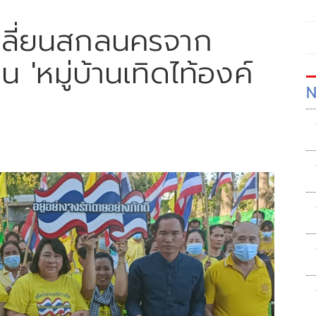
มเปลี่ยนสกลนครจาก
็น 'หมู่บ้านเทิดไท้องค์
N