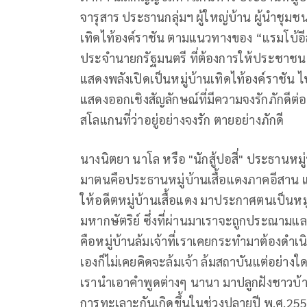
จารุสาร ประธานกลุ่มฯ ผู้ใหญ่บ้าน ผู้นำชุ
เทิดไท้องค์ราชัน ตามแนวทางของ “แรมโบ้อีส
ประจำนายกรัฐมนตรี ที่ต้องการให้ประชาชนที
แสดงพลังเปิดเป็นหมู่บ้านเทิดไท้องค์ราชัน 
แสดงออกเชิงสัญลักษณ์ที่มีความจงรักภักดี
สโลแกนที่ว่าอยู่อย่างจงรัก ตายอย่างภักดี
นางนิตยา นาโล หรือ "นักสู้ปอสี่" ประธานหมู่
มาตนคือประธานหมู่บ้านเสื้อแดงภาคอีสาน แล
ให้อดีตหมู่บ้านเสื้อแดง มาประกาศตนเป็นหมู
มหากษัตริย์ ซึ่งที่ผ่านมาเราจะถูกประณามแล
คือหมู่บ้านล้มเจ้าที่เราเคยกระทำมาต้องด
เองก็ไม่เคยคิดจะล้มเจ้า ล้มสถาบันแต่อย่างใด
เรานำเอาคำพูดต่างๆ นานา มาปลูกฝังชาวบ้
การทะเลาะกันเกิดขึ้นในช่วงปลายปี พ.ศ.2555 