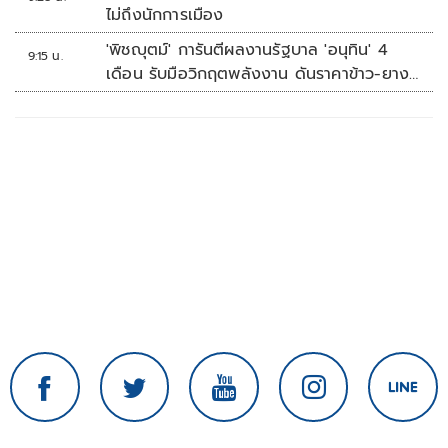
ไม่ถึงนักการเมือง
'พิชญุตม์' การันตีผลงานรัฐบาล 'อนุทิน' 4
9:15 น.
เดือน รับมือวิกฤตพลังงาน ดันราคาข้าว-ยาง-
ปาล์ม พุ่งต่อเนื่อง พร้อมอัดมาตรการช่วยลด
ต้นทุน-ขยายตลาดโลก