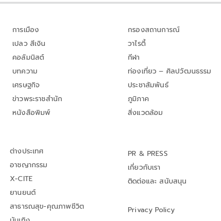
การเมือง
กรองสถานการณ์
เปลว สีเงิน
วาไรตี้
คอลัมนิสต์
กีฬา
บทความ
ท่องเที่ยว – ศิลปวัฒนธรรม
เศรษฐกิจ
ประชาสัมพันธ์
ข่าวพระราชสำนัก
ภูมิภาค
หนังสือพิมพ์
สิ่งแวดล้อม
ต่างประเทศ
PR & PRESS
อาชญากรรม
เกี่ยวกับเรา
X-CITE
ติดต่อและ สนับสนุน
ยานยนต์
สาธารณสุข-คุณภาพชีวิต
Privacy Policy
บันเทิง