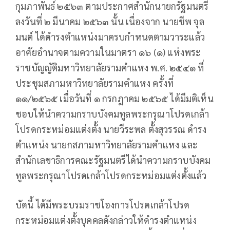
กุมภาพันธ์ ๒๕๖๓ ตามประกาศสำนักนายกรัฐมนตรี
ลงวันที่ ๒ มีนาคม ๒๕๖๓ นั้น เนื่องจาก นายชีพ จุล
มนต์ ได้ดำรงตำแหน่งมาครบกำหนดตามวาระแล้ว
อาศัยอำนาจตามความในมาตรา ๑๖ (๑) แห่งพระ
ราชบัญญัติมหาวิทยาลัยรามคำแหง พ.ศ. ๒๕๔๑ ที่
ประชุมสภามหาวิทยาลัยรามคำแหง ครั้งที่
๑๑/๒๕๖๕ เมื่อวันที่ ๑ กรกฎาคม ๒๕๖๕ ได้มีมติเห็น
ชอบให้นำความกราบบังคมทูลพระกรุณาโปรดเกล้า
โปรดกระหม่อมแต่งตั้ง นายวีระพล ตั้งสุวรรณ ดำรง
ตำแหน่ง นายกสภามหาวิทยาลัยรามคำแหง และ
สำนักเลขาธิการคณะรัฐมนตรีได้นำความกราบบังคม
ทูลพระกรุณาโปรดเกล้าโปรดกระหม่อมแต่งตั้งแล้ว
บัดนี้ ได้มีพระบรมราชโองการโปรดเกล้าโปรด
กระหม่อมแต่งตั้งบุคคลดังกล่าวให้ดำรงตำแหน่ง