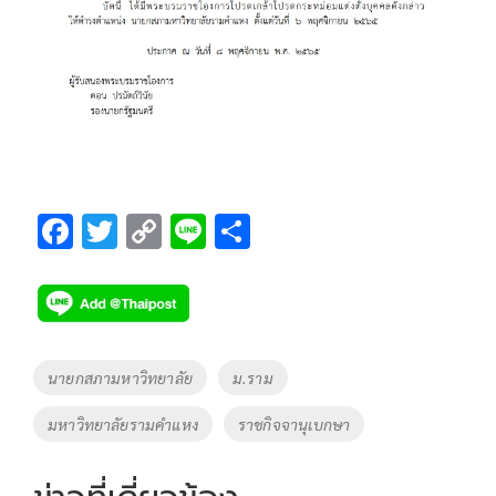
F
T
C
Li
S
ac
wi
o
n
h
e
tt
p
e
ar
b
er
y
e
o
Li
Tags
นายกสภามหาวิทยาลัย
ม.ราม
o
n
มหาวิทยาลัยรามคำแหง
ราชกิจจานุเบกษา
k
k