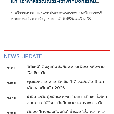
แก่ 'เจ้าฟ้าสิริวัณณวรี-เจ้าฟ้าทีปังกรรัศมี
โชติ'
ราชกิจจานุเบกษาเผยแพร่ประกาศพระราชทานเหรียญราชรุจิ
ทองแก่ สมเด็จพระเจ้าลูกยาเธอ เจ้าฟ้าสิริวัณณวรี นารีรั
NEWS UPDATE
'โค้ชหมี' ติงลูกทีมข้อผิดพลาดเพียบ หลังพ่าย
9:50 น.
'รัสเซีย' ยับ
ฟุตซอลไทย พ่าย รัสเซีย 1-7 จบอันดับ 3 โต๊ะ
9:48 น.
เล็กคอนติเนทัล 2026
ขำขื่น 'อดีตผู้สมัครสส.พท.' ยกการศึกษาทั่วโลก
9:47 น.
สอนมวย 'เจ๊ไหม' ยังคิดแบบระบบราชการเดิม
ตัดจบ 'โกงสอบท้องถิ่น' ซ้ำรอย 'ฮั้ว สว.' สาว
9:28 น.