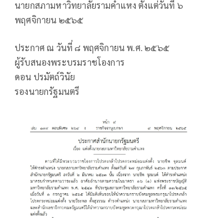
นายกสภามหาวิทยาลัยรามคำแหง ตั้งแต่วันที่ ๖
พฤศจิกายน ๒๕๖๕
ประกาศ ณ วันที่ ๘ พฤศจิกายน พ.ศ. ๒๕๖๕
ผู้รับสนองพระบรมราชโองการ
ดอน ปรมัตถ์วินัย
รองนายกรัฐมนตรี