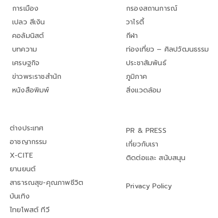
การเมือง
กรองสถานการณ์
เปลว สีเงิน
วาไรตี้
คอลัมนิสต์
กีฬา
บทความ
ท่องเที่ยว – ศิลปวัฒนธรรม
เศรษฐกิจ
ประชาสัมพันธ์
ข่าวพระราชสำนัก
ภูมิภาค
หนังสือพิมพ์
สิ่งแวดล้อม
ต่างประเทศ
PR & PRESS
อาชญากรรม
เกี่ยวกับเรา
X-CITE
ติดต่อและ สนับสนุน
ยานยนต์
สาธารณสุข-คุณภาพชีวิต
Privacy Policy
บันเทิง
ไทยโพสต์ ทีวี