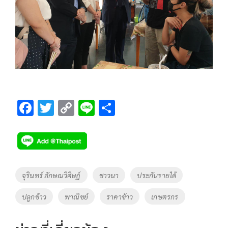
F
T
C
Li
S
ac
wi
o
n
h
e
tt
p
e
ar
b
er
y
e
o
Li
Tags
จุรินทร์ ลักษณวิศิษฏ์
ชาวนา
ประกันรายได้
o
n
ปลูกข้าว
พาณิชย์
ราคาข้าว
เกษตรกร
k
k