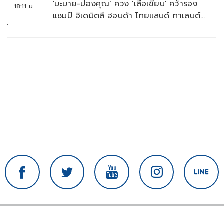
'มะมาย-ปองคุณ' ควง 'เสือเขียน' คว้ารอง
18:11 น.
แชมป์ อิเดมิตสึ ฮอนด้า ไทยแลนด์ ทาเลนต์
คัพ สนาม 3