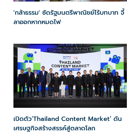
'กล้าธรรม' ซัดรัฐมนตรีพาณิชย์ไร้บทบาท จี้
ลาออกหากหมดไฟ
เปิดตัว‘Thailand Content Market’ ดัน
เศรษฐกิจสร้างสรรค์สู่ตลาดโลก