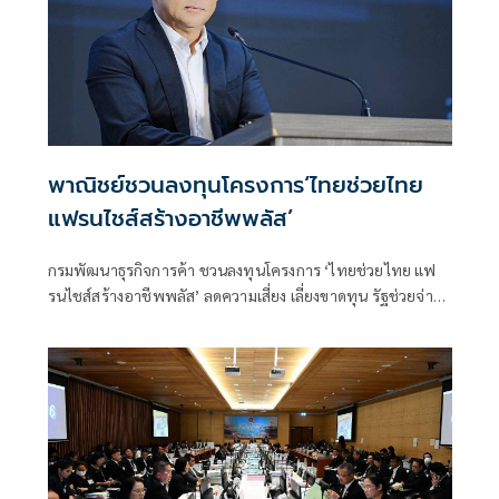
พาณิชย์ชวนลงทุนโครงการ‘ไทยช่วยไทย
แฟรนไชส์สร้างอาชีพพลัส’
กรมพัฒนาธุรกิจการค้า ชวนลงทุนโครงการ ‘ไทยช่วยไทย แฟ
รนไชส์สร้างอาชีพพลัส’ ลดความเสี่ยง เลี่ยงขาดทุน รัฐช่วยจ่าย
50% พร้อมหาทำเลขายให้และฟรีค่าเช่า 6 เดือน