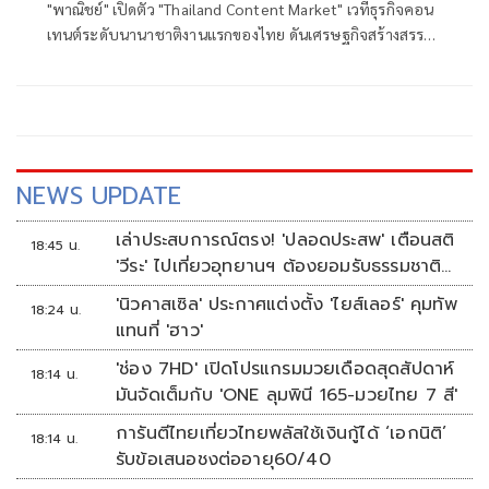
"พาณิชย์" เปิดตัว "Thailand Content Market" เวทีธุรกิจคอน
เทนต์ระดับนานาชาติงานแรกของไทย ดันเศรษฐกิจสร้างสรรค์
ไทยสู่ตลาดโลก ตั้งเป้า 2,000 ล้านบาท
NEWS UPDATE
เล่าประสบการณ์ตรง! 'ปลอดประสพ' เตือนสติ
18:45 น.
'วีระ' ไปเที่ยวอุทยานฯ ต้องยอมรับธรรมชาติ
ดิบๆให้ได้
'นิวคาสเซิล' ประกาศแต่งตั้ง 'ไยส์เลอร์' คุมทัพ
18:24 น.
แทนที่ 'ฮาว'
'ช่อง 7HD' เปิดโปรแกรมมวยเดือดสุดสัปดาห์
18:14 น.
มันจัดเต็มกับ 'ONE ลุมพินี 165-มวยไทย 7 สี'
การันตีไทยเที่ยวไทยพลัสใช้เงินกู้ได้ ‘เอกนิติ’
18:14 น.
รับข้อเสนอชงต่ออายุ60/40