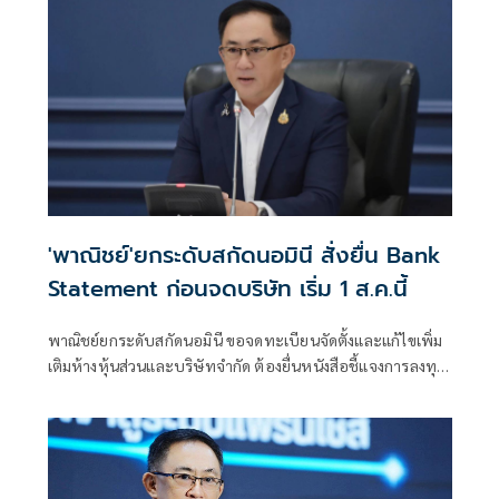
'พาณิชย์'ยกระดับสกัดนอมินี สั่งยื่น Bank
Statement ก่อนจดบริษัท เริ่ม 1 ส.ค.นี้
พาณิชย์ยกระดับสกัดนอมินี ขอจดทะเบียนจัดตั้งและแก้ไขเพิ่ม
เติมห้างหุ้นส่วนและบริษัทจำกัด ต้องยื่นหนังสือชี้แจงการลงทุน
Bank Statement มีผลบังคับใช้ตั้งแต่ 1 ส.ค.69 เป็นต้นไป