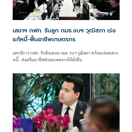
เลขาฯ กฟก. รับลูก กมธ.งบฯ วุฒิสภา เร่ง
แก้หนี้-ฟื้นอาชีพเกษตรกร
เลขาธิการ กฟก. รับข้อเสนอ กมธ. งบฯ วุฒิสภา พร้อมเร่งสะสาง
หนี้ - ส่งเสริมอาชีฟช่วยเกษตรกรให้ยั่งยืน