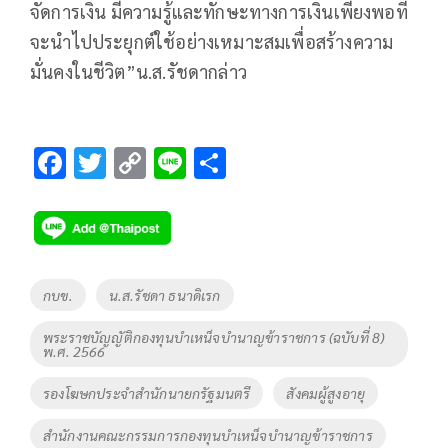
จัดการเงิน มีความรู้และทักษะทางการเงินเพียงพอที่
จะนำไปประยุกต์ใช้อย่างเหมาะสมเพื่อสร้างความ
มั่นคงในชีวิต”น.ส.รัชดากล่าว
F
T
C
Li
S
ac
wi
o
n
h
e
tt
p
e
ar
b
er
y
e
o
Li
Tags
กบข.
น.ส.รัชดา ธนาดิเรก
o
n
พระราชบัญญัติกองทุนบำเหน็จบำนาญข้าราชการ (ฉบับที่ 8)
k
k
พ.ศ. 2566
รองโฆษกประจำสำนักนายกรัฐมนตรี
สังคมผู้สูงอายุ
สำนักงานคณะกรรมการกองทุนบำเหน็จบำนาญข้าราชการ