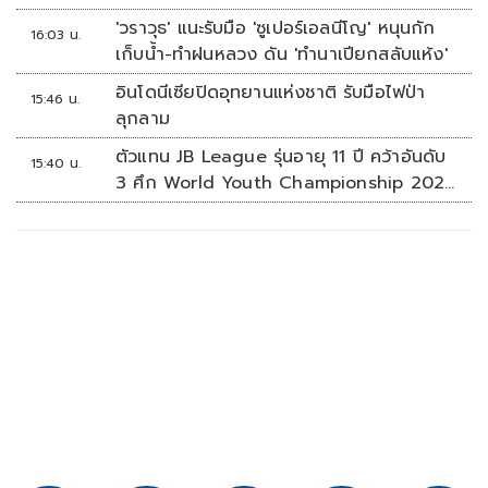
หัวอีก
'วราวุธ' แนะรับมือ 'ซูเปอร์เอลนีโญ' หนุนกัก
16:03 น.
เก็บน้ำ-ทำฝนหลวง ดัน 'ทำนาเปียกสลับแห้ง'
อินโดนีเซียปิดอุทยานแห่งชาติ รับมือไฟป่า
15:46 น.
ลุกลาม
ตัวแทน JB League รุ่นอายุ 11 ปี คว้าอันดับ
15:40 น.
3 ศึก World Youth Championship 2026
ที่สิงคโปร์