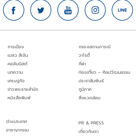
การเมือง
กรองสถานการณ์
เปลว สีเงิน
วาไรตี้
คอลัมนิสต์
กีฬา
บทความ
ท่องเที่ยว – ศิลปวัฒนธรรม
เศรษฐกิจ
ประชาสัมพันธ์
ข่าวพระราชสำนัก
ภูมิภาค
หนังสือพิมพ์
สิ่งแวดล้อม
ต่างประเทศ
PR & PRESS
อาชญากรรม
เกี่ยวกับเรา