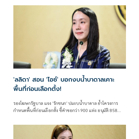
กทม.เป็นสำนักงานที่ดินอิเล็กทรอนิกส์ทั้งระบบ
'ลลิดา' สอน 'ไอซ์' บอกงบน้ำบาดาลเคาะ
พื้นที่ก่อนเลือกตั้ง!
รองโฆษกรัฐบาล แจง 'รักชนก' ปมงบน้ำบาดาล ย้ำโครงการ
กำหนดพื้นที่ก่อนเลือกตั้ง ชี้คำขอกว่า 900 แห่ง อนุมัติ 858
แห่งตามหลักเกณฑ์ ไม่ใช่จัดสรรตามการเมือง