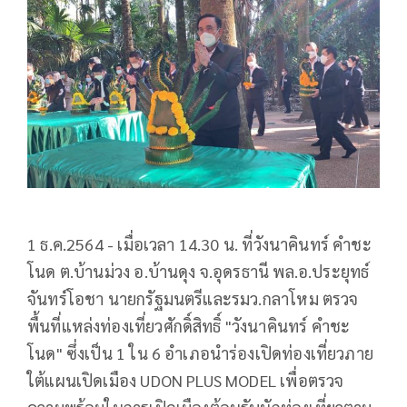
1 ธ.ค.2564 - เมื่อเวลา 14.30 น. ที่วังนาคินทร์ คำชะ
โนด ต.บ้านม่วง อ.บ้านดุง จ.อุดรธานี พล.อ.ประยุทธ์
จันทร์โอชา นายกรัฐมนตรีและรมว.กลาโหม ตรวจ
พื้นที่แหล่งท่องเที่ยวศักดิ์สิทธิ์ "วังนาคินทร์ คำชะ
โนด" ซึ่งเป็น 1 ใน 6 อำเภอนำร่องเปิดท่องเที่ยวภาย
ใต้แผนเปิดเมือง UDON PLUS MODEL เพื่อตรวจ