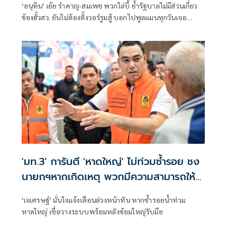
‘อนุทิน’ เย้ย รำคาญ-สมเพช พวกไล่บี้ ย้ำรัฐบาลไม่มีส่วนเกี่ยว
ข้องฮั้วสว. ยันไม่ต้องตั้งวอร์รูมสู้ บอกไปพูลแมนทุกวันเจอ
สว.เพียบ แต่ไม่มีอะไรในกอไผ่
'มท.3' การันตี 'หาดใหญ่' ไม่ท่วมซ้ำรอย ชง
นายกฯหากเกิดเหตุ พวกมีความสามารถให้
บัญชาการที่กทม.
‘เจเศรษฐ์’ มั่นใจแจ้งเตือนล่วงหน้าทัน หากซ้ำรอยน้ำท่วม
หาดใหญ่ เชื่อวางระบบพร้อมหลังซ้อมใหญ่รับมือ