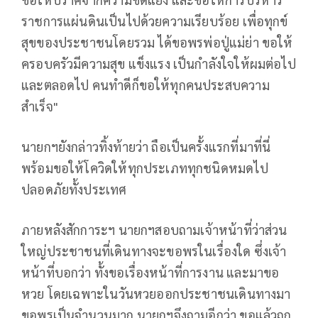
ราชการแผ่นดินเป็นไปด้วยความเรียบร้อย เพื่อทุกข์
สุขของประชาชนโดยรวม ได้ขอพรพ่อปู่แม่ย่า ขอให้
ครอบครัวมีความสุข แข็งแรง เป็นกำลังใจให้ผมต่อไป
และตลอดไป คนทำดีก็ขอให้ทุกคนประสบความ
สำเร็จ"
นายกฯยังกล่าวทิ้งท้ายว่า ถือเป็นครั้งแรกที่มาที่นี่
พร้อมขอให้โควิดให้ทุกประเภททุกชนิดหมดไป
ปลอดภัยทั้งประเทศ
ภายหลังสักการะ​ฯ นายกฯสอบถามเจ้าหน้าที่​ว่าส่วน
ใหญ่ประชาชนที่เดินทางจะขอพรในเรื่องใด​ ซึ่งเจ้า
หน้าที่บอกว่า​ ทั้งขอเรื่องหน้าที่การงาน​ และมาขอ
หวย​ โดยเฉพาะ​ในวันหวยออก​ประชาชนเดินทางมา
ขอพรเป็นจำนวนมาก​ นายกฯจึงถามอีกว่า​ ขอแล้วถูก