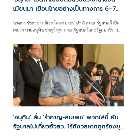
เมียนมา เยือนไทยอย่างเป็นทางการ 6–7
ส.ค.
นางสาวรัชดา ธนาดิเรก โฆษกประจำสำนักนายกรัฐมนตรี เปิด
เผยว่า นายอนุทิน ชาญวีรกูล นายกรัฐมนตรีและรัฐมนตรีว่าการ
กระทรวงมห
'อนุทิน' ลั่น 'รำคาญ-สมเพช' พวกไล่บี้ ยัน
รัฐบาลไม่เกี่ยวฮั้วสว. ไร้กังวลหากถูกร้องยุบ
พรรค