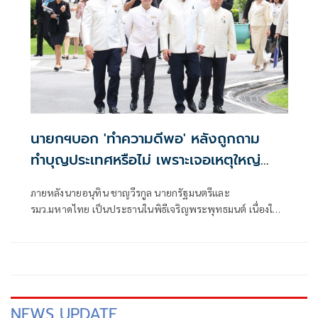
นายกฯบอก 'ทำความดีพอ' หลังถูกถาม
ทำบุญประเทศหรือไม่ เพราะเจอเหตุใหญ่
หลายครั้ง
ภายหลังนายอนุทิน ชาญวีรกูล นายกรัฐมนตรีและ
รมว.มหาดไทย เป็นประธานในพิธีเจริญพระพุทธมนต์ เนื่องใน
โอกาสวันสถาปนาสำนักนา
NEWS UPDATE