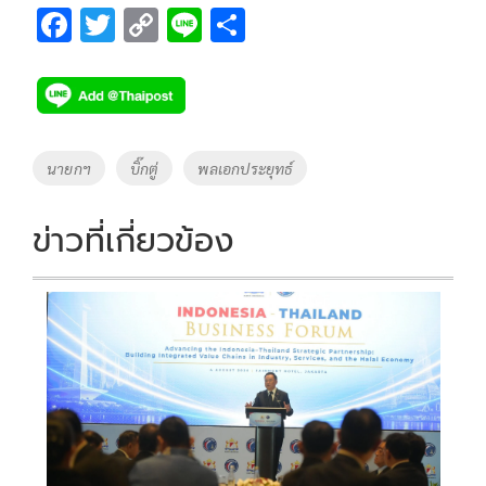
F
T
C
Li
S
ac
wi
o
n
h
e
tt
p
e
ar
b
er
y
e
o
Li
Tags
นายกฯ
บิ๊กตู่
พลเอกประยุทธ์
o
n
k
k
ข่าวที่เกี่ยวข้อง