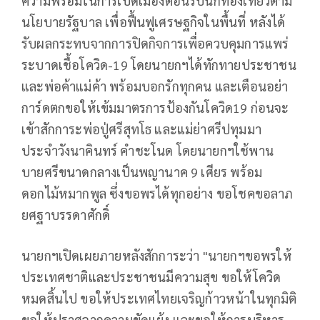
ความพร้อมในการเปิดเมืองต้อนรับนักท่องเที่ยวตาม
นโยบายรัฐบาล เพื่อฟื้นฟูเศรษฐกิจในพื้นที่ หลังได้
รับผลกระทบจากการปิดกิจการเพื่อควบคุมการแพร่
ระบาดเชื้อโควิด-19 โดยนายกฯได้ทักทายประชาชน
และพ่อค้าแม่ค้า พร้อมบอกรักทุกคน และเตือนอย่า
การ์ดตกขอให้เข้มมาตรการป้องกันโควิด19 ก่อนจะ
เข้าสักการะพ่อปู่ศรีสุทโธ และแม่ย่าศรีปทุมมา
ประจำวังนาคินทร์ คำชะโนด โดยนายกฯใช้พาน
บายศรีขนาดกลางเป็นพญานาค 9 เศียร พร้อม
ดอกไม้หมากพูล ซึ่งขอพรได้ทุกอย่าง ขอโชคขอลาภ
ยศฐาบรรดาศักดิ์
นายกฯเปิดเผยภายหลังสักการะว่า "นายกฯขอพรให้
ประเทศชาติและประชาชนมีความสุข ขอให้โควิด
หมดสิ้นไป ขอให้ประเทศไทยเจริญก้าวหน้าในทุกมิติ
ขอให้ปราศจากความขัดแย้ง และขอให้การบริหาร