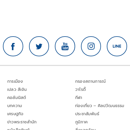
การเมือง
กรองสถานการณ์
เปลว สีเงิน
วาไรตี้
คอลัมนิสต์
กีฬา
บทความ
ท่องเที่ยว – ศิลปวัฒนธรรม
เศรษฐกิจ
ประชาสัมพันธ์
ข่าวพระราชสำนัก
ภูมิภาค