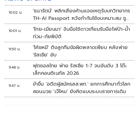
'ธนารัตน์' พลิกเสียงค้านแจงเหตุรับบทวิทยากร
10:02 น.
TH-AI Passport หวังกำกับใช้งบเหมาะสม ชู
จุดเด่นคนไทยได้ใช้ AI ระดับโปร ลดเหลื่อมล้ำ
'ไทย-เมียนมา' จับมือใช้ดาวเทียมรับมือไฟป่า-น้ำ
10:01 น.
ทางเทคโนโลยี เซฟงบไปกว่า900ล้าน เชื่อหาก
ท่วม-ภัยพิบัติ
ใช้เต็มที่เอกชนขาดทุนย่อยยับ
'โค้ชหมี' ติงลูกทีมข้อผิดพลาดเพียบ หลังพ่าย
9:50 น.
'รัสเซีย' ยับ
ฟุตซอลไทย พ่าย รัสเซีย 1-7 จบอันดับ 3 โต๊ะ
9:48 น.
เล็กคอนติเนทัล 2026
ขำขื่น 'อดีตผู้สมัครสส.พท.' ยกการศึกษาทั่วโลก
9:47 น.
สอนมวย 'เจ๊ไหม' ยังคิดแบบระบบราชการเดิม