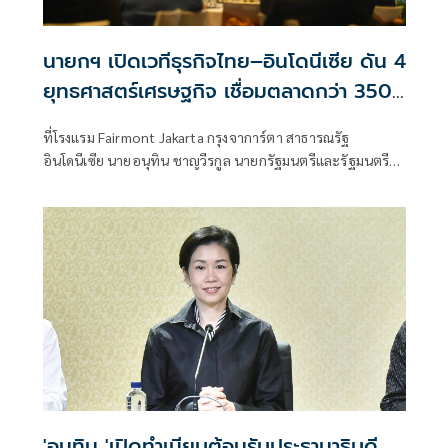
นายกฯ เปิดเวทีธุรกิจไทย–อินโดนีเซีย ดัน 4
ยุทธศาสตร์เศรษฐกิจ เชื่อมตลาดกว่า 350
ล้านคน
ที่โรงแรม Fairmont Jakarta กรุงจาการ์ตา สาธารณรัฐ
อินโดนีเซีย นายอนุทิน ชาญวีรกูล นายกรัฐมนตรีและรัฐมนตรี
ว่าการกระทรวงมหา
'อนุทิน 'เปิดทำเนียบต้อนรับประธานาธิบดี