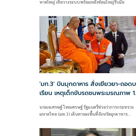
หาดใหญ่ เชื่อวางระบบพร้อมหลังซ้อมใหญ่รับมือ
'มท.3' บินมุกดาหาร สั่งเยียวยา-ถอด
เรียน เหตุเด็กขับรถชนพระมรณภาพ 1
รูป
นายเจเศรษฐ์ ไทยเศรษฐ์ รัฐมนตรีช่วยว่าการกระทรวง
มหาดไทย (มท.3) เดินทางลงพื้นที่จังหวัดมุกดาหาร
เป็นการด่วน