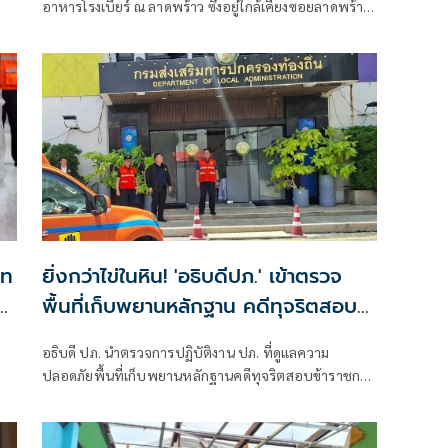
อาหารโรงเบียร์ ณ ลาดพร้าว ซึ่งอยู่ใกล้เคียงซอยลาดพร้าว
1 ถนนลาดพร้าว แขวงจอมพล เขตจตุจักร กรุงเทพฯ
บท
ยิ่งกว่าไข่ในหิน! 'อธิบดีปภ.' เข้าตรวจ
0
พื้นที่เก็บพยานหลักฐาน คดีทุจริตสอบ
ข้าราชการท้องถิ่น
อธิบดี ปภ. นำตรวจการปฏิบัติงาน ปภ. ที่ดูแลความ
ปลอดภัยพื้นที่เก็บพยานหลักฐานคดีทุจริตสอบข้าราชการ
ท้องถิ่น