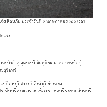
งเตือนภัย ประจำวันที่ 9 พฤษภาคม 2566 เวลา
โชกแรง
บัวลำภู อุดรธานี ชัยภูมิ ขอนแก่น กาฬสินธุ์
ะสุรินทร์
รี ลพบุรี สระบุรี สิงห์บุรี อ่างทอง
ีนบุรี สระแก้ว ฉะเชิงเทรา ชลบุรี ระยอง จันทบุรี