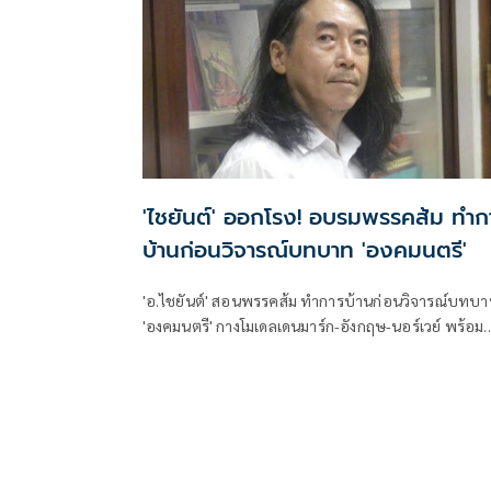
'ไชยันต์' ออกโรง! อบรมพรรคส้ม ทำก
บ้านก่อนวิจารณ์บทบาท 'องคมนตรี'
'อ.ไชยันต์' สอนพรรคส้ม ทำการบ้านก่อนวิจารณ์บทบ
'องคมนตรี' กางโมเดลเดนมาร์ก-อังกฤษ-นอร์เวย์ พร้อมย
รธน.มาตรา 10 ทำให้ต้องรับฟังข้อมูลจากหน่วยราชการ