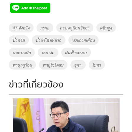
e
tt
p
e
ar
b
er
y
e
o
Li
Tags
47 จังหวัด
กทม.
กรมอุตุนิยมวิทยา
คลื่นสูง
o
n
น้ำท่วม
น้ำป่าไหลหลาก
ประกาศเตือน
k
k
ฝนตกหนัก
ฝนถล่ม
ฝนฟ้าคะนอง
พายุฤดูร้อน
พายุไซโคลน
อุตุฯ
โมคา
ข่าวที่เกี่ยวข้อง