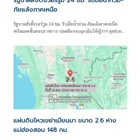
รัฐบาลสั่งตั้งวอร์รูม 24 ชม. รับมือน้ำท่วม-
ภัยแล้งภาคเหนือ
รัฐบาลสั่งตั้งวอร์รูม 24 ชม. รับมือน้ำท่วม-ภัยแล้งภาคเหนือ
พร้อมลดขั้นตอนราชการ ปลดล็อกงบฉุกเฉิน ให้ผู้ว่าฯ ลุยช่วย
ประชาชนหน้างานได้ทันที
แผ่นดินไหวเขย่าเมียนมา ขนาด 2.6 ห่าง
แม่ฮ่องสอน 148 กม.