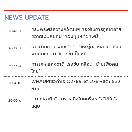
NEWS UPDATE
กรมพระศรีสวางควัฒนฯ ทรงรับการทูลเกล้าฯ
20:48 น.
ถวายเงินสมทบ 'กองทุนหทัยทิพย์'
ชาวบ้านผวา รอยเท้าสัตว์ใหญ่กลางสวนทุเรียน
20:39 น.
พบกัดแทะลำต้น หวั่นเป็นหมี
การเคหะแห่งชาติ เร่งขับเคลื่อน ‘บ้านเพื่อคน
20:27 น.
ไทย’
WHAUPโชว์กำไร Q2/69 โต 276%แตะ 532
20:14 น.
ล้านบาท
‘แบงก์ชาติ’ยันเศรษฐกิจไทยครึ่งหลังปี69ยัง
20:05 น.
ฉลุย