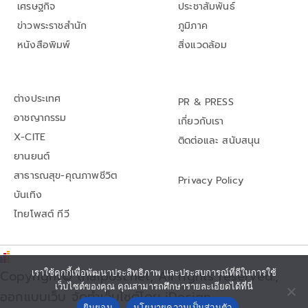
เศรษฐกิจ
ประชาสัมพันธ์
ข่าวพระราชสำนัก
ภูมิภาค
หนังสือพิมพ์
สิ่งแวดล้อม
ต่างประเทศ
PR & PRESS
อาชญากรรม
เกี่ยวกับเรา
X-CITE
ติดต่อและ สนับสนุน
ยานยนต์
สาธารณสุข-คุณภาพชีวิต
Privacy Policy
บันเทิง
ไทยโพสต์ ทีวี
เราใช้คุกกี้เพื่อพัฒนาประสิทธิภาพ และประสบการณ์ที่ดีในการใช้
Copyright© thaipost.net, All rights reserved.,
เว็บไซต์ของคุณ คุณสามารถศึกษารายละเอียดได้ที่นี่
ออกแบบเว็บ จัดทำเว็บไซต์โดย iDesign
ยินยอม
นโยบายความเป็นส่วนตัว