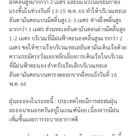
ฝั่งคลื่นสูงมากกว่า 2 เมตร และมีแนวโน้มจะมีกำลัง
แรงขึ้นในช่วงวันที่ 13-15 พ.ค. 66 ทำให้บริเวณทะเล
อันดามันตอนบนมีคลื่นสูง 2-3 เมตร ห่างฝั่งคลื่นสูง
มากกว่า 3 เมตร ส่วนทะเลอันดามันตอนล่างมีคลื่นสูง
1-2 เมตร บริเวณที่มีฝนฟ้าคะนองคลื่นสูงมากกว่า 2
เมตร ขอให้ชาวเรือบริเวณทะเลอันดามันเดินเรือด้วย
ความระมัดระวังและหลีกเลี่ยงการเดินเรือในบริเวณ
ที่มีฝนฟ้าคะนอง สำหรับเรือเล็กบริเวณทะเล
อันดามันตอนบนควรงดออกจากฝั่งจนถึงวันที่ 16
พ.ค. 66
ฝุ่นละอองในระยะนี้ : ประเทศไทยมีการสะสมฝุ่น
ละออง/หมอกควันอยู่ในเกณฑ์น้อย เนื่องจากมีฝน
เพิ่มขึ้นและการระบายอากาศดี