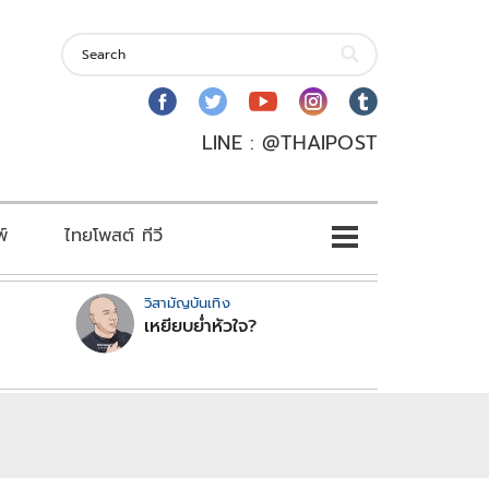
LINE : @THAIPOST
พ์
ไทยโพสต์ ทีวี
วิสามัญบันเทิง
เหยียบย่ำหัวใจ?