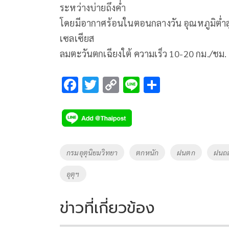
ระหว่างบ่ายถึงค่ำ
โดยมีอากาศร้อนในตอนกลางวัน อุณหภูมิต่ำส
เซลเซียส
ลมตะวันตกเฉียงใต้ ความเร็ว 10-20 กม./ชม.
F
T
C
Li
S
ac
wi
o
n
h
e
tt
p
e
ar
b
er
y
e
o
Li
Tags
กรมอุตุนิยมวิทยา
ตกหนัก
ฝนตก
ฝนถล
o
n
อุตุฯ
k
k
ข่าวที่เกี่ยวข้อง