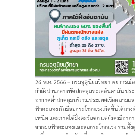
26 พ.ค. 2566 – กรมอุตุนิยมวิทยา พยากรณ์อา
กำลังปานกลางพัดปกคลุมทะเลอันดามัน ปร
อากาศต่ำปกคลุมบริเวณประเทศเวียดนามแล
ฟ้าคะนอง กับมีลมกระโชกแรงเกิดขึ้นได้บาง
เหนือ และภาคใต้ฝั่งตะวันตก แต่ยังคงมีอ
จากฝนฟ้าคะนองและลมกระโชกแรง รวมทั้งดู