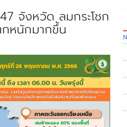
 47 จังหวัด ลมกระโชก
กหนักมากขึ้น
N