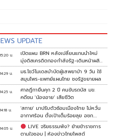
EWS UPDATE
เปิดแผน BRN หลังเปลี่ยนแกนนำใหม่
15:20 น.
มุ่งดิสเครดิตกองกำลังรัฐ-เดินหน้าผลิต
แนวร่วม
มธ.โชว์โมเดลบำบัดผู้เสพยาบ้า 9 วัน ใช้
14:29 น.
สมุนไพร-แพทย์แผนไทย ชงรัฐขยายผล
ศาลฎีกายืนคุก 2 ปี คนขับรถบัส มข.
14:25 น.
คดีชน 'น้องอาย' เสียชีวิต
'สกาย' มาปรับตัวซ้อมเมืองไทย ไม่หวั่น
14:18 น.
อากาศร้อน ตั้งเป้าเต็มร้อยลุย อชก.
2026
LIVE จริยธรรมพัง? ย้ายข้าราชการ
14:05 น.
ตามใจชอบ | ห้องข่าวไทยโพสต์