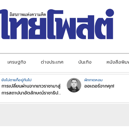
เศรษฐกิจ
ต่างประเทศ
บันเทิง
หนังสือพิม
ยังไม่ตายก็อยู่กันไป
ผักกาดหอม
การเปลี่ยนผ่านจากเทวราชามาสู่
ออเดอร์จากคุก!
การสถาปนาอัตลักษณ์ราชาธิป
ไตยแบบพุทธศาสนาในพระไตร
ปิฏก : สามัญผลสูตรในฐานะ
ทฤษฎีขีดจำกัดของอำนาจรัฐ
เหนือแรงงานและทรัพย์สิน