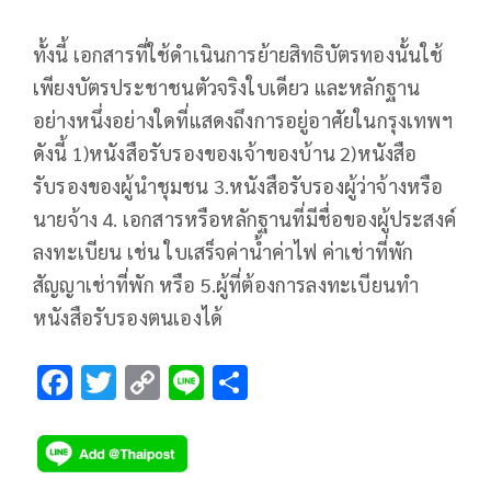
ทั้งนี้ เอกสารที่ใช้ดำเนินการย้ายสิทธิบัตรทองนั้นใช้
เพียงบัตรประชาชนตัวจริงใบเดียว และหลักฐาน
อย่างหนึ่งอย่างใดที่แสดงถึงการอยู่อาศัยในกรุงเทพฯ
ดังนี้ 1)หนังสือรับรองของเจ้าของบ้าน 2)หนังสือ
รับรองของผู้นำชุมชน 3.หนังสือรับรองผู้ว่าจ้างหรือ
นายจ้าง 4. เอกสารหรือหลักฐานที่มีชื่อของผู้ประสงค์
ลงทะเบียน เช่น ใบเสร็จค่าน้ำค่าไฟ ค่าเช่าที่พัก
สัญญาเช่าที่พัก หรือ 5.ผู้ที่ต้องการลงทะเบียนทำ
หนังสือรับรองตนเองได้
F
T
C
Li
S
ac
wi
o
n
h
e
tt
p
e
ar
b
er
y
e