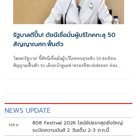
รัฐบาลตีปี๊บ! ดัชนีเชื่อมั่นผู้บริโภคทะลุ 50
สัญญาณศก.ฟื้นตัว
'โฆษกรัฐบาล' ชี้ดัชนีเชื่อมั่นผู้บริโภคทะลุระดับ 50 สะท้อน
สัญญาณฟื้นตัว รบ.เดินหน้าดูแลค่าครองชีพ เร่งส่งออก ท่อง
เที่ยว และการลงทุนต่อเนื่อง
NEWS UPDATE
808 Festival 2026 ไลน์อัปแรกสุดยิ่งใหญ่
1:24 น.
ระเบิดความมันส์ 2 วันเต็ม 2-3 ต.ค.นี้