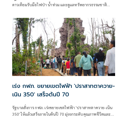
ดาวเทียมรับมือไฟป่า น้ำท่วม และดูแลทรัพยากรธรรมชาติ
ชายแดน ยกระดับการจัดการภัยพิบัติและสิ่งแวดล้อมร่วมกัน
เร่ง กฟภ. ขยายเขตไฟฟ้า 'ปราสาทตาควาย-
เนิน 350' เสร็จต้นปี 70
รัฐบาลสั่งการ กฟภ. เร่งขยายเขตไฟฟ้า 'ปราสาทตาควาย-เนิน
350' ให้แล้วเสร็จภายในต้นปี 70 มุ่งยกระดับคุณภาพชีวิตและ
ขวัญกำลังพลแนวหน้า เสริมสร้างความมั่นคงชายแดน