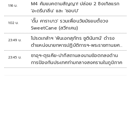
M4 คัมแบคตามสัญญา! ปล่อย 2 ซิงเกิลแรก
1:16 น.
'อะดรีนาลีน' และ 'ชอบU'
'ดั๊ม คาราบาว' รวมเพื่อนวัยมัธยมตั้งวง
1:02 น.
SweetCane (สวีทเคน)
โปรดเกล้าฯ 'พันเอกสุภัทร ชูตินันทน์' ดำรง
23:49 น.
ตำแหน่งนายทหารปฏิบัติการฯ-พระราชทานยศ
'พลตรี'
ซาอุฯ-ตุรเคีย-ปากีสถานลงนามข้อตกลงด้าน
23:45 น.
การป้องกันประเทศท่ามกลางสงครามในภูมิภาค