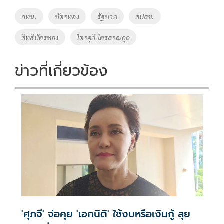
o
Li
Tags
กทม.
บัตรทอง
รัฐบาล
สปสช.
o
n
สิทธิบัตรทอง
ไตรศุลี ไตรสรณกุล
k
k
ข่าวที่เกี่ยวข้อง
'ศุภจี' จ่อคุย 'เอกนิติ' ใช้งบหรือเงินกู้ ลุย