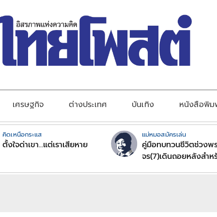
เศรษฐกิจ
ต่างประเทศ
บันเทิง
หนังสือพิม
คิดเหนือกระแส
แม่หมอสมัครเล่น
ตั้งใจด่าเขา...แต่เราเสียหาย
คู่มือทบทวนชีวิตช่วงพร
จร(7)เดินถอยหลังสำหร
ลัคนาราศีตอนที่2