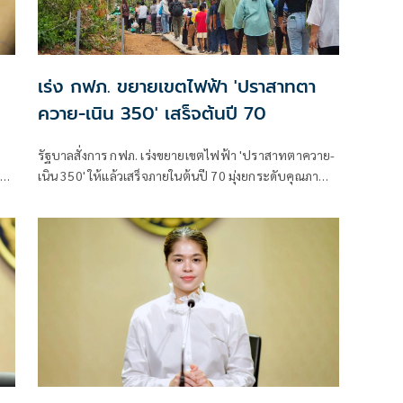
เร่ง กฟภ. ขยายเขตไฟฟ้า 'ปราสาทตา
ควาย-เนิน 350' เสร็จต้นปี 70
รัฐบาลสั่งการ กฟภ. เร่งขยายเขตไฟฟ้า 'ปราสาทตาควาย-
าติ
เนิน 350' ให้แล้วเสร็จภายในต้นปี 70 มุ่งยกระดับคุณภาพ
ม
ชีวิตและขวัญกำลังพลแนวหน้า เสริมสร้างความมั่นคง
ชายแดน