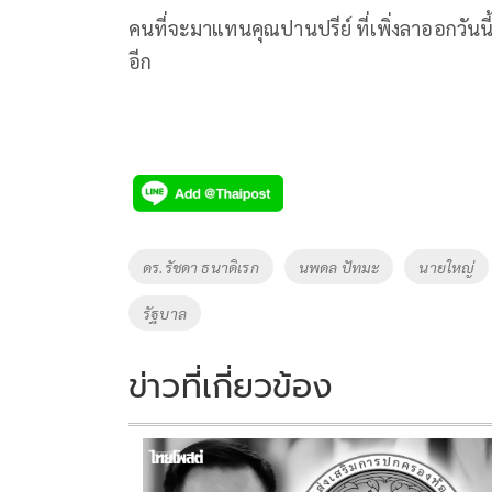
คนที่จะมาแทนคุณปานปรีย์ ที่เพิ่งลาออกวันน
อีก
Tags
ดร.รัชดา ธนาดิเรก
นพดล ปัทมะ
นายใหญ่
รัฐบาล
ข่าวที่เกี่ยวข้อง