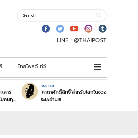
LINE : @THAIPOST
พ์
ไทยโพสต์ ทีวี
ทรรศนะ
ะเสาร์
'คาถาศักดิ์สิทธิ์'สำหรับโลกในช่วง
ับคนทุก
ระยะผ่าน!!!