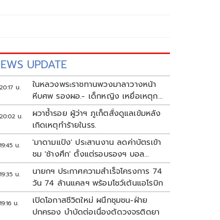
EWS UPDATE
ในหลวงพระราชทานพวงมาลาวางหน้า
20:17 น.
หีบศพ รองผอ.- เด็กหญิง เหยื่อเหตุก
ราดยิง
ผวาซ้ำรอย ผู้ว่าฯ ภูเก็ตสั่งดูแลเข้มหลัง
20:02 น.
เกิดเหตุทำร้ายในรร.
'มาดามแป้ง' ประสานงาน ลดค่าบัตรเข้า
19:45 น.
ชม 'ช้างศึก' ตั้งแต่รอบรองฯ บอล
อาเซียน
นายกฯ ประกาศความสำเร็จโครงการ 74
19:35 น.
วัน 74 ล้านแคลฯ พร้อมโชว์เต้นแอโรบิก
เปิดโอกาสชีวิตใหม่ ผนึกชุมชน-ฝ่าย
19:16 น.
ปกครอง บำบัดต่อเนื่องตัดวงจรติดยา