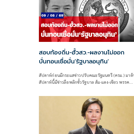
สอบท้องถิ่น-ฮั้วสว.-ผลงานไม่ออก
บั่นทอนเชื่อมั่น'รัฐบาลอนุทิน'
สัปดาห์ก่อนมีกระแสข่าวปรับคณะรัฐมนตรี (ครม.) มาต้
สัปดาห์นี้มีข่าวลือพลิกขั้วรัฐบาล ส้ม-แดง-เขียว พรรค
ประชาชน พรรคเพื่อไทย และพรรคกล้าธรรม จับมือกั