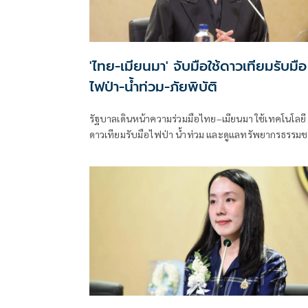
'ไทย-เมียนมา' จับมือใช้ดาวเทียมรับมือ
ไฟป่า-น้ำท่วม-ภัยพิบัติ
รัฐบาลเดินหน้าความร่วมมือไทย–เมียนมา ใช้เทคโนโลยี
ดาวเทียมรับมือไฟป่า น้ำท่วม และดูแลทรัพยากรธรรมช
ชายแดน ยกระดับการจัดการภัยพิบัติและสิ่งแวดล้อมร่ว
กัน