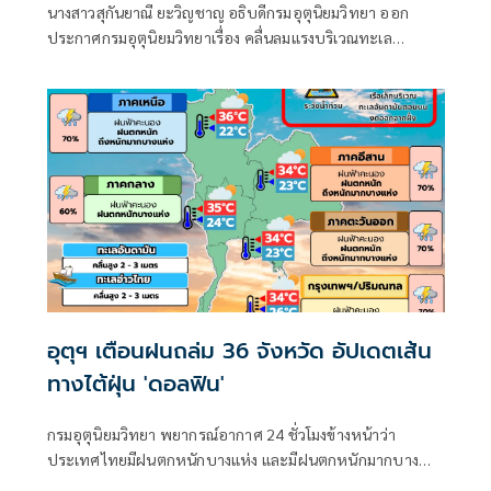
นางสาวสุกันยาณี ยะวิญชาญ อธิบดีกรมอุตุนิยมวิทยา ออก
ประกาศกรมอุตุนิยมวิทยาเรื่อง คลื่นลมแรงบริเวณทะเล
อันดามันตอนบนและอ่าวไทยตอนบน และฝนตกหนักถึงหนัก
มากบริเวณประเทศไทย
อุตุฯ เตือนฝนถล่ม 36 จังหวัด อัปเดตเส้น
ทางไต้ฝุ่น 'ดอลฟิน'
กรมอุตุนิยมวิทยา พยากรณ์อากาศ 24 ชั่วโมงข้างหน้าว่า
ประเทศไทยมีฝนตกหนักบางแห่ง และมีฝนตกหนักมากบาง
พื้นที่ในภาคเหนือ ภาคตะวันออกเฉียงเหนือ และภาคตะวันออก