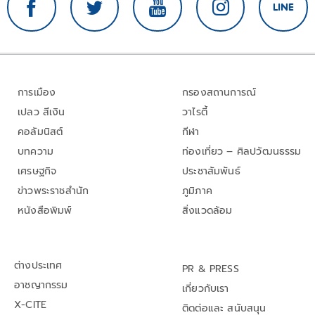
การเมือง
กรองสถานการณ์
เปลว สีเงิน
วาไรตี้
คอลัมนิสต์
กีฬา
บทความ
ท่องเที่ยว – ศิลปวัฒนธรรม
เศรษฐกิจ
ประชาสัมพันธ์
ข่าวพระราชสำนัก
ภูมิภาค
หนังสือพิมพ์
สิ่งแวดล้อม
ต่างประเทศ
PR & PRESS
อาชญากรรม
เกี่ยวกับเรา
X-CITE
ติดต่อและ สนับสนุน