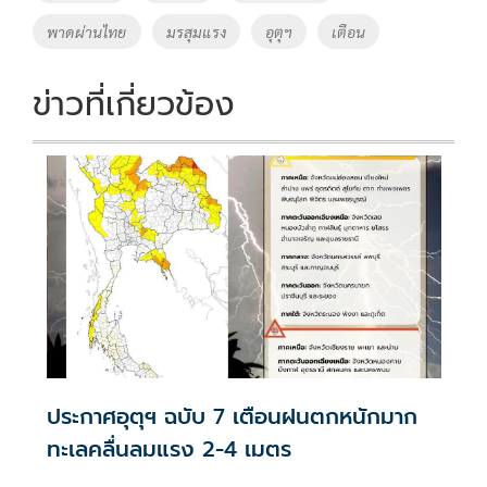
k
k
พาดผ่านไทย
มรสุมแรง
อุตุฯ
เตือน
ข่าวที่เกี่ยวข้อง
ประกาศอุตุฯ ฉบับ 7 เตือนฝนตกหนักมาก
ทะเลคลื่นลมแรง 2-4 เมตร