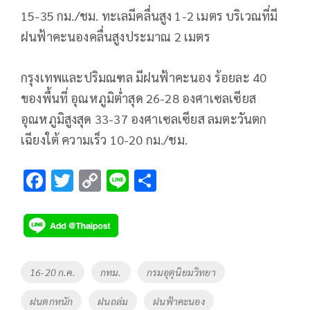
15-35 กม./ชม. ทะเลมีคลื่นสูง 1-2 เมตร บริเวณที่มี
ฝนฟ้าคะนองคลื่นสูงประมาณ 2 เมตร
กรุงเทพและปริมณฑล มีฝนฟ้าคะนอง ร้อยละ 40
ของพื้นที่ อุณหภูมิต่ำสุด 26-28 องศาเซลเซียส
อุณหภูมิสูงสุด 33-37 องศาเซลเซียส ลมตะวันตก
เฉียงใต้ ความเร็ว 10-20 กม./ชม.
F
T
C
Li
S
ac
wi
o
n
h
e
tt
p
e
ar
b
er
y
e
o
Li
Tags
16-20 ก.ค.
กทม.
กรมอุตุนิยมวิทยา
o
n
ฝนตกหนัก
ฝนถล่ม
ฝนฟ้าคะนอง