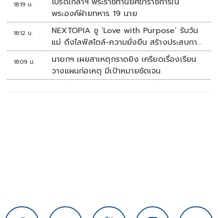
โปรดเกล้าฯ พระราชทานยศข้าราชการใน
18:19 น.
พระองค์ฝ่ายทหาร 19 นาย
NEXTOPIA ชู ‘Love with Purpose’ รับวัน
18:12 น.
แม่ ดึงไลฟ์สไตล์-ความยั่งยืน สร้างประสบกา
รณ์ช้อปปิงมีความหมาย
นายกฯ เผยสาเหตุกราดยิง เครียดเรื่องเรียน
18:09 น.
วางแผนก่อเหตุ มีเป้าหมายชัดเจน