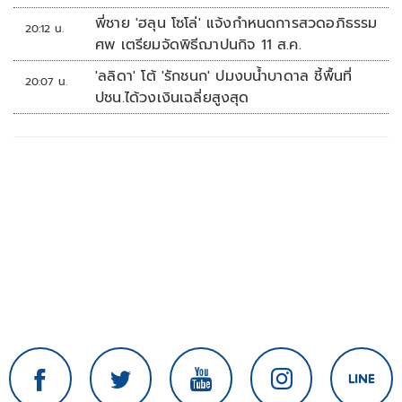
พี่ชาย 'ฮลุน โซโล่' แจ้งกำหนดการสวดอภิธรรม
20:12 น.
ศพ เตรียมจัดพิธีฌาปนกิจ 11 ส.ค.
'ลลิดา' โต้ 'รักชนก' ปมงบน้ำบาดาล ชี้พื้นที่
20:07 น.
ปชน.ได้วงเงินเฉลี่ยสูงสุด