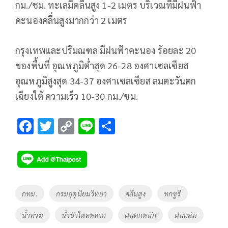
กม./ชม. ทะเลมีคลื่นสูง 1-2 เมตร บริเวณที่มีฝนฟ้า
คะนองคลื่นสูงมากกว่า 2 เมตร
กรุงเทพและปริมณฑล มีฝนฟ้าคะนอง ร้อยละ 20
ของพื้นที่ อุณหภูมิต่ำสุด 26-28 องศาเซลเซียส
อุณหภูมิสูงสุด 34-37 องศาเซลเซียส ลมตะวันตก
เฉียงใต้ ความเร็ว 10-30 กม./ชม.
F
T
C
Li
S
ac
wi
o
n
h
e
tt
p
e
ar
b
er
y
e
o
Li
Tags
กทม.
กรมอุตุนิยมวิทยา
คลื่นสูง
ทกซูรี
o
n
น้ำท่วม
น้ำป่าไหลหลาก
ฝนตกหนัก
ฝนถล่ม
k
k