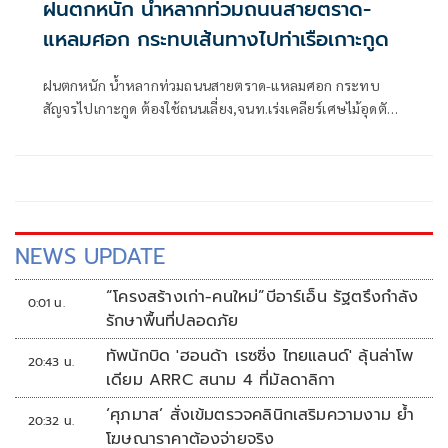
ฝนตกหนัก น้ำหลากท่วมถนนสายตราด-
แหลมศอก กระทบเส้นทางไปท่าเรือเกาะกูด
ฝนตกหนัก น้ำหลากท่วมถนนสายตราด-แหลมศอก กระทบ
สัญจรไปเกาะกูด ต้องใช้ถนนเลี่ยง,จนท.เร่งเคลียร์เศษไม้อุดตัน
ท่อ ชาวบ้านห้วงน้ำขาววอน เร่งแก้ไข หลังน้ำท่วมซ้ำซาก
NEWS UPDATE
“โครงสร้างเก่า-คนใหม่”บีอาร์เอ็น รัฐตรึงกำลัง
0:01 น.
รักษาพื้นที่ปลอดภัย
ทัพนักบิด 'ฮอนด้า เรซซิ่ง ไทยแลนด์' ลุ้นล่าโพ
20:43 น.
เดียม ARRC สนาม 4 ที่มัลดาลิกา
‘ศุภมาส’ สั่งเข้มตรวจคลินิกเสริมความงาม ย้ำ
20:32 น.
โฆษณาราคาต้องจ่ายจริง