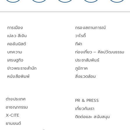
การเมือง
กรองสถานการณ์
เปลว สีเงิน
วาไรตี้
คอลัมนิสต์
กีฬา
บทความ
ท่องเที่ยว – ศิลปวัฒนธรรม
เศรษฐกิจ
ประชาสัมพันธ์
ข่าวพระราชสำนัก
ภูมิภาค
หนังสือพิมพ์
สิ่งแวดล้อม
ต่างประเทศ
PR & PRESS
อาชญากรรม
เกี่ยวกับเรา
X-CITE
ติดต่อและ สนับสนุน
ยานยนต์