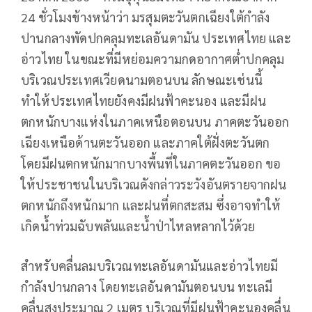
24 ชั่วโมงข้างหน้าว่า มรสุมตะวันตกเฉียงใต้กำลัง
ปานกลางพัดปกคลุมทะเลอันดามัน ประเทศไทย และ
อ่าวไทย ในขณะที่มีหย่อมความกดอากาศต่ำปกคลุม
บริเวณประเทศเวียดนามตอนบน ลักษณะเช่นนี้
ทำให้ประเทศไทยยังคงมีฝนฟ้าคะนอง และมีฝน
ตกหนักบางแห่งในภาคเหนือตอนบน ภาคตะวันออก
เฉียงเหนือด้านตะวันออก และภาคใต้ฝั่งตะวันตก
โดยมีฝนตกหนักมากบางพื้นที่ในภาคตะวันออก ขอ
ให้ประชาชนในบริเวณดังกล่าวระวังอันตรายจากฝน
ตกหนักถึงหนักมาก และฝนที่ตกสะสม ซึ่งอาจทำให้
เกิดน้ำท่วมฉับพลันและน้ำป่าไหลหลากไว้ด้วย
สำหรับคลื่นลมบริเวณทะเลอันดามันและอ่าวไทยมี
กำลังปานกลาง โดยทะเลอันดามันตอนบน ทะเลมี
คลื่นสูงประมาณ 2 เมตร บริเวณที่มีฝนฟ้าคะนองคลื่น