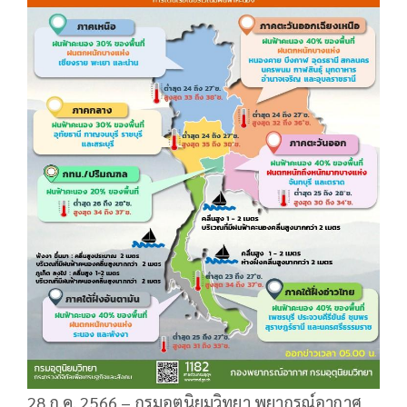
28 ก.ค. 2566 – กรมอุตุนิยมวิทยา พยากรณ์อากาศ