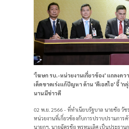
'โฆษก รบ.-หน่วยงานเกี่ยวข้อง' แถลงความ
เด็ดขาดเร่งแก้ปัญหา ด้าน 'ดีเอสไอ' จี้ 'ก
นานมีข่าวดี
02 พ.ย. 2566 - ที่ทำเนียบรัฐบาล นายชัย ว
หน่วยงานที่เกี่ยวข้องกับการปราบปรามการค้าเ
นายกฯ, นายฉัตรชัย พรหมเลิศ เป็นประธาน