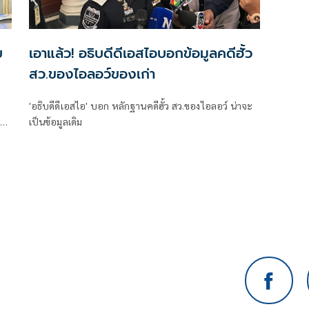
บ
เอาแล้ว! อธิบดีดีเอสไอบอกข้อมูลคดีฮั้ว
สว.ของไอลอว์ของเก่า
'อธิบดีดีเอสไอ' บอก หลักฐานคดีฮั้ว สว.ของไอลอว์ น่าจะ
ม่
เป็นข้อมูลเดิม