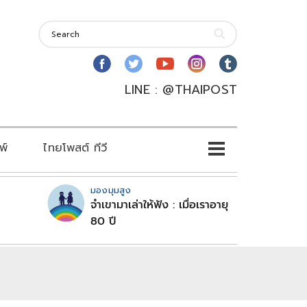
LINE : @THAIPOST
พ์
ไทยโพสต์ ทีวี
มองมุมสูง
จำเขามาเล่าให้ฟัง : เมื่อเราอายุ
80 ปี