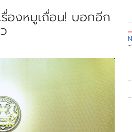
ื่องหมูเถื่อน! บอกอีก
้ว
N