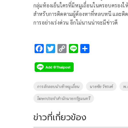
กลุ่มห้องเย็นใครที่มีหมูเถื่อนในครอบครองให้
สำหรับการติดตามผู้ต้องหาที่หลบหนี และติดต
การอย่างเร่งด่วน อีกไม่นานน่าจะมีข่าวดี
F
T
C
Li
S
ac
wi
o
n
h
e
tt
p
e
ar
b
er
y
e
o
Li
Tags
การลักลอบนำเข้าหมูเถื่อน
นายชัย วัชรงค์
พ.
o
n
โฆษกประจำสำนักนายกรัฐมนตรี
k
k
ข่าวที่เกี่ยวข้อง