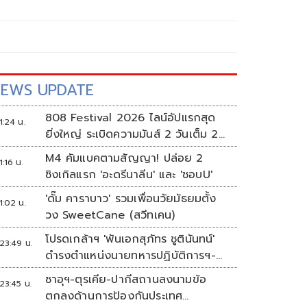
EWS UPDATE
808 Festival 2026 ไลน์อัปแรกสุด
1:24 น.
ยิ่งใหญ่ ระเบิดความมันส์ 2 วันเต็ม 2-
3 ต.ค.นี้
M4 คัมแบคตามสัญญา! ปล่อย 2
1:16 น.
ซิงเกิลแรก 'อะดรีนาลีน' และ 'ชอบU'
'ดั๊ม คาราบาว' รวมเพื่อนวัยมัธยมตั้ง
1:02 น.
วง SweetCane (สวีทเคน)
โปรดเกล้าฯ 'พันเอกสุภัทร ชูตินันทน์'
23:49 น.
ดำรงตำแหน่งนายทหารปฏิบัติการฯ-
พระราชทานยศ 'พลตรี'
ซาอุฯ-ตุรเคีย-ปากีสถานลงนามข้อ
23:45 น.
ตกลงด้านการป้องกันประเทศ