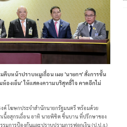
คืบหน้าปราบหมูเถื่อน เผย 'นายกฯ' สั่งการขั้น
ลุ่มห้องเย็น' ให้แสดงความบริสุทธิ์ใจ คาดอีกไม่
ัชรงค์ โฆษกประจำสำนักนายกรัฐมนตรี พร้อมด้วย
นื้อสุกรเถื่อน อาทิ นายพิชิต ชื่นบาน ที่ปรึกษาของ
กรรมการป้องกันและปราบปรามการฟอกเงิน (ป.ป.ง.)