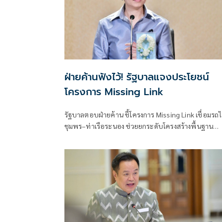
ฝ่ายค้านฟังไว้! รัฐบาลแจงประโยชน์
โครงการ Missing Link
รัฐบาลตอบฝ่ายค้าน ชี้โครงการ Missing Link เชื่อมรถ
ชุมพร–ท่าเรือระนอง ช่วยยกระดับโครงสร้างพื้นฐาน
ประเทศ -เป็นประตูการค้าฝั่งอันดามัน เชื่อมจีน-สิงคโปร
ยันรับฟังข้อเสนอทุกฝ่าย