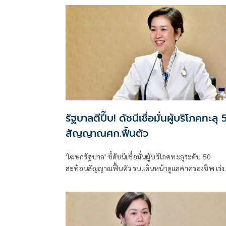
รัฐบาลตีปี๊บ! ดัชนีเชื่อมั่นผู้บริโภคทะลุ
สัญญาณศก.ฟื้นตัว
'โฆษกรัฐบาล' ชี้ดัชนีเชื่อมั่นผู้บริโภคทะลุระดับ 50
สะท้อนสัญญาณฟื้นตัว รบ.เดินหน้าดูแลค่าครองชีพ เร่งส
ออก ท่องเที่ยว และการลงทุนต่อเนื่อง