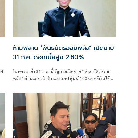
ห้ามพลาด ‘พันธบัตรออมพลัส’ เปิดขาย
31 ก.ค. ดอกเบี้ยสูง 2.80%
ไฟ
โฆษกรบ. ย้ำ 31 ก.ค. นี้ รัฐบาลเปิดขาย “พันธบัตรออม
พลัส” ผ่านแอปเป๋าตัง และแอปหุ้น มี 100 บาทก็เริ่มได้
์
ดอกเบี้ยสูงสุด 2.80%