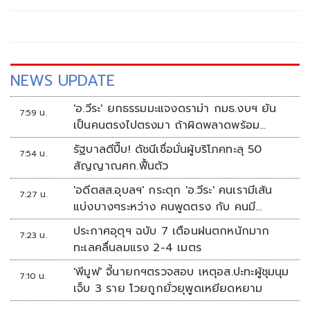
NEWS UPDATE
'อ.วีระ' ยกธรรมมะแจงดราม่า กมธ.งบฯ ยัน
7:59 น.
เป็นคนตรงไปตรงมา ถ้าผิดพลาดพร้อม
ขอโทษ
รัฐบาลตีปี๊บ! ดัชนีเชื่อมั่นผู้บริโภคทะลุ 50
7:54 น.
สัญญาณศก.ฟื้นตัว
'อดีตสส.อุบลฯ' กระตุก 'อ.วีระ' คนเรามีเส้น
7:27 น.
แบ่งบางๆระหว่าง คนพูดตรง กับ คนมี
มารยาท
ประกาศอุตุฯ ฉบับ 7 เตือนฝนตกหนักมาก
7:23 น.
ทะเลคลื่นลมแรง 2-4 เมตร
'พีมูฟ' จี้นายกฯตรวจสอบ เหตุอส.ปะทะผู้ชุมนุม
7:10 น.
เจ็บ 3 ราย โวยถูกยั่วยุพูดเหยียดหยาม