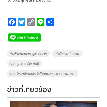
ใจ และทุกคนเห็นตรงกัน
F
T
C
Li
S
ac
wi
o
n
h
e
tt
p
e
ar
b
er
y
e
o
Li
Tags
ข้อพิพาทจุฬาฯ-อุเทนถวาย
คำสั่งศาลปกครอง
o
n
น.ส.ศุภมาส อิศรภักดี
k
k
มหาวิทยาลัยเทคโนโลยีราชมงคลพระนคร(มทร.)
ข่าวที่เกี่ยวข้อง