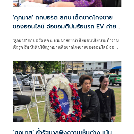
'ศุภมาส' ถกบอร์ด สคบ.เด็ดขาดโกงขาย
ของออนไลน์ จ่อขอมติปมร้อนรถ EV ค่าย
ใหญ่
'ศุภมาส' ถกบอร์ด สคบ. เผยนายกฯห่วงใยมอบนโยบายทำงาน
เชิงรุก ฮึ่ม บังคับใช้กฎหมายเด็ดขาดโกงขายของออนไลน์ จ่อ
ขอมติปมร้อนรถ EV ค่ายใหญ่
‘ศุภมาส’ ย้ำรัฐบาลฟังความเห็นต่าง เน้น