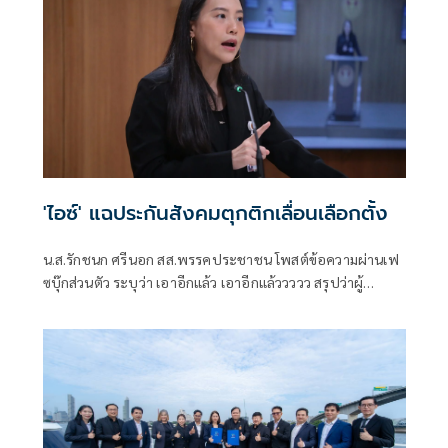
'ไอซ์' แฉประกันสังคมตุกติกเลื่อนเลือกตั้ง
น.ส.รักชนก ศรีนอก สส.พรรคประชาชน โพสต์ข้อความผ่านเฟ
ซบุ๊กส่วนตัว ระบุว่า เอาอีกแล้ว เอาอีกแล้ววววว สรุปว่าผู้
ประกันตนจะได้เลือกตั้งบอร์ดประกันสังคมหรือไม่!