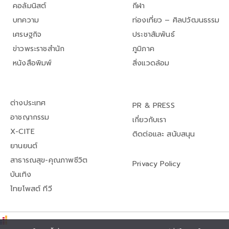
คอลัมนิสต์
กีฬา
บทความ
ท่องเที่ยว – ศิลปวัฒนธรรม
เศรษฐกิจ
ประชาสัมพันธ์
ข่าวพระราชสำนัก
ภูมิภาค
หนังสือพิมพ์
สิ่งแวดล้อม
ต่างประเทศ
PR & PRESS
อาชญากรรม
เกี่ยวกับเรา
X-CITE
ติดต่อและ สนับสนุน
ยานยนต์
สาธารณสุข-คุณภาพชีวิต
Privacy Policy
บันเทิง
ไทยโพสต์ ทีวี