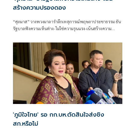
สร้างความปรองดอง
“ศุภมาส” วางพวงมาลารำลึกเหตุการณ์พฤษภาประชาธรรม ยัน
รัฐบาลฟังความเห็นต่าง-ไม่ใช่ความรุนแรง-เน้นสร้างความ
ปรองดอง จับมือสร้างปชต.ที่เข้มแข็ง
'ภูมิใจไทย' รอ กก.บห.ตัดสินใจส่งชิง
สก.หรือไม่