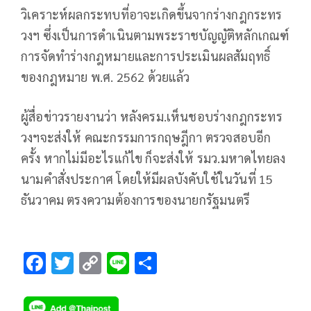
วิเคราะห์ผลกระทบที่อาจะเกิดขึ้นจากร่างกฎกระทร
วงฯ ซึ่งเป็นการดำเนินตามพระราชบัญญัติหลักเกณฑ์
การจัดทำร่างกฎหมายและการประเมินผลสัมฤทธิ์
ของกฎหมาย พ.ศ. 2562 ด้วยแล้ว
ผู้สื่อข่าวรายงานว่า หลังครม.เห็นชอบร่างกฎกระทร
วงฯจะส่งให้ คณะกรรมการกฤษฎีกา ตรวจสอบอีก
ครั้ง หากไม่มีอะไรแก้ไข ก็จะส่งให้ รมว.มหาดไทยลง
นามคำสั่งประกาศ โดยให้มีผลบังคับใช้ในวันที่ 15
ธันวาคม ตรงความต้องการของนายกรัฐมนตรี
F
T
C
Li
S
ac
wi
o
n
h
e
tt
p
e
ar