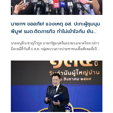
นายกฯ ขออภัย! แจงเหตุ อส. ปะทะผู้ชุมนุม
พีมูฟ รมต.ติดภารกิจ ทำไม่เข้าใจกัน ยัน
พร้อมคุยหาทางออก
นายอนุทิน ชาญวีรกูล นายกรัฐมนตรีและรมว.มหาดไทย กล่าว
ถึงกรณีที่วันที่ 6 ส.ค. กลุ่มขบวนการประชาชนเพื่อสังคมที่เป็น
ธรรม (พีมูฟ) และเครือข่ายบุกเข้าไปที่กระทรวงมหาดไทย ได้มี
การกำชับเพื่อไม่ให้เกิดการบานปลายอย่างไรหรือไม่ ว่า เมื่อวัน
ที่ 6 ส.ค.