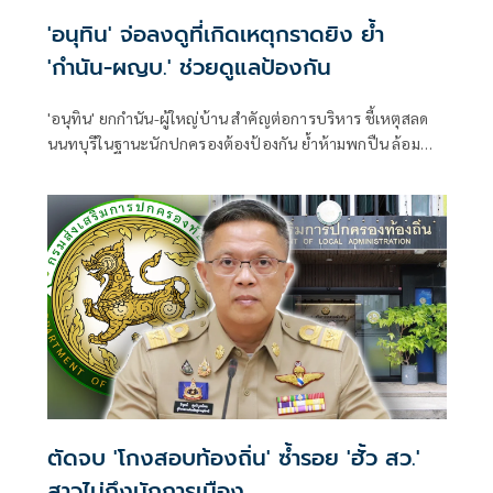
'อนุทิน' จ่อลงดูที่เกิดเหตุกราดยิง ย้ำ
'กำนัน-ผญบ.' ช่วยดูแลป้องกัน
'อนุทิน' ยกกำนัน-ผู้ใหญ่บ้าน สำคัญต่อการบริหาร ชี้เหตุสลด
นนทบุรีในฐานะนักปกครองต้องป้องกัน ย้ำห้ามพกปืน ล้อม
คอกแล้วแต่ยังเล็ดลอดได้ ขอร่วมมือดูแลพื้นที่เข้ม เตรียมรุดลงดู
ที่เกิดเหตุ
ตัดจบ 'โกงสอบท้องถิ่น' ซ้ำรอย 'ฮั้ว สว.'
สาวไม่ถึงนักการเมือง