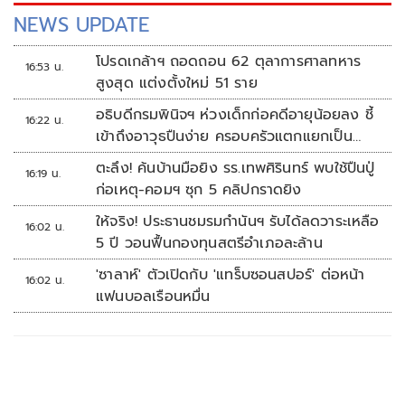
NEWS UPDATE
โปรดเกล้าฯ ถอดถอน 62 ตุลาการศาลทหาร
16:53 น.
สูงสุด แต่งตั้งใหม่ 51 ราย
อธิบดีกรมพินิจฯ ห่วงเด็กก่อคดีอายุน้อยลง ชี้
16:22 น.
เข้าถึงอาวุธปืนง่าย ครอบครัวแตกแยกเป็น
ชนวนสำคัญ
ตะลึง! ค้นบ้านมือยิง รร.เทพศิรินทร์ พบใช้ปืนปู่
16:19 น.
ก่อเหตุ-คอมฯ ซุก 5 คลิปกราดยิง
ให้จริง! ประธานชมรมกำนันฯ รับได้ลดวาระเหลือ
16:02 น.
5 ปี วอนฟื้นกองทุนสตรีอำเภอละล้าน
'ซาลาห์' ตัวเปิดกับ 'แทร็บซอนสปอร์' ต่อหน้า
16:02 น.
แฟนบอลเรือนหมื่น