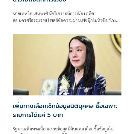
นายเทพไท เสนพงศ์ นักวิเคราะห์การเมือง อดีต
สส.นครศรีธรรมราช โพสต์ข้อความผ่านเฟซบุ๊กในหัวข้อ "โกง
สว.-โกงสอบท้องถิ่น ตัดจบ ไม่ถึงนักการเมือง โดยระบุว่า
เพิ่มทางเลือกเช็กข้อมูลนิติบุคคล ซื้อเฉพาะ
รายการได้แค่ 5 บาท
รัฐบาลเพิ่มทางเลือกตรวจข้อมูลนิติบุคคล เลือกซื้อข้อมูลใน