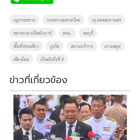
b
er
y
e
o
Li
Tags
กฎกระทรวง
กระทรวงมหาดไทย
กรุงเทพมหานคร
o
n
ขยายเวลาเปิดผับบาร์
ครม.
ชลบุรี
k
k
พื้นที่ท่องเที่ยว
ภูเก็ต
สถานบริการ
เกาะสมุย
เชียงใหม่
เปิดผับถึงตี 4
ข่าวที่เกี่ยวข้อง