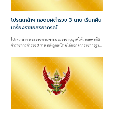
โปรดเกล้าฯ ถอดยศตำรวจ 3 นาย เรียกคืน
เครื่องราชอิสริยาภรณ์
โปรดเกล้าฯ พระราชทานพระบรมราชานุญาตให้ถอดยศอดีต
ข้าราชการตำรวจ 3 ราย หลังถูกลงโทษไล่ออกจากราชการฐาน
กร