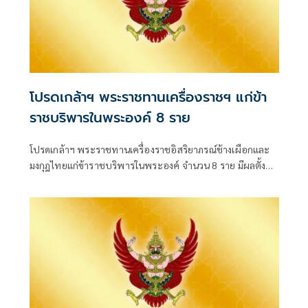
โปรดเกล้าฯ พระราชทานเครื่องราชฯ แก่ข้า
ราชบริพารในพระองค์ 8 ราย
โปรดเกล้าฯ พระราชทานเครื่องราชอิสริยาภรณ์ช้างเผือกและ
มงกุฎไทยแก่ข้าราชบริพารในพระองค์ จำนวน 8 ราย มีผลตั้งแต่
วันที่ 31 กรกฎาคม 2569 โดยมีทั้งชั้น