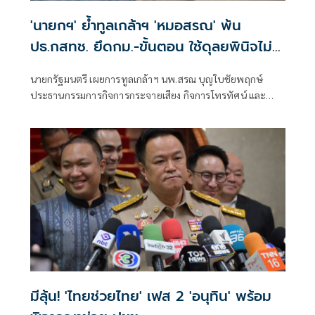
'นายกฯ' ย้ำทูลเกล้าฯ 'หมอสรณ' พ้น
ปธ.กสทช. ยึดกม.-ขั้นตอน ใช้ดุลยพินิจไม่
ได้
นายกรัฐมนตรี เผยการทูลเกล้าฯ นพ.สรณ บุญใบชัยพฤกษ์
ประธานกรรมการกิจการกระจายเสียง กิจการโทรทัศน์ และ
กิจการโทรคมนาคมแห่งชาติ (กสทช.) กรณีขาดคุณสมบัติ
มีลุ้น! 'ไทยช่วยไทย' เฟส 2 'อนุทิน' พร้อม