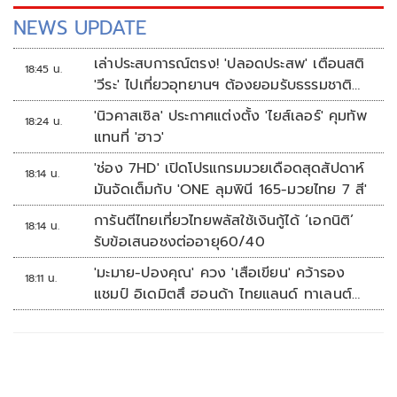
NEWS UPDATE
เล่าประสบการณ์ตรง! 'ปลอดประสพ' เตือนสติ
18:45 น.
'วีระ' ไปเที่ยวอุทยานฯ ต้องยอมรับธรรมชาติ
ดิบๆให้ได้
'นิวคาสเซิล' ประกาศแต่งตั้ง 'ไยส์เลอร์' คุมทัพ
18:24 น.
แทนที่ 'ฮาว'
'ช่อง 7HD' เปิดโปรแกรมมวยเดือดสุดสัปดาห์
18:14 น.
มันจัดเต็มกับ 'ONE ลุมพินี 165-มวยไทย 7 สี'
การันตีไทยเที่ยวไทยพลัสใช้เงินกู้ได้ ‘เอกนิติ’
18:14 น.
รับข้อเสนอชงต่ออายุ60/40
'มะมาย-ปองคุณ' ควง 'เสือเขียน' คว้ารอง
18:11 น.
แชมป์ อิเดมิตสึ ฮอนด้า ไทยแลนด์ ทาเลนต์
คัพ สนาม 3