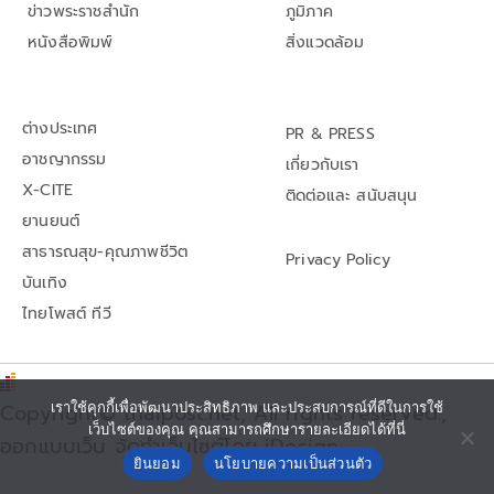
ข่าวพระราชสำนัก
ภูมิภาค
หนังสือพิมพ์
สิ่งแวดล้อม
ต่างประเทศ
PR & PRESS
อาชญากรรม
เกี่ยวกับเรา
X-CITE
ติดต่อและ สนับสนุน
ยานยนต์
สาธารณสุข-คุณภาพชีวิต
Privacy Policy
บันเทิง
ไทยโพสต์ ทีวี
Copyright© thaipost.net, All rights reserved.,
เราใช้คุกกี้เพื่อพัฒนาประสิทธิภาพ และประสบการณ์ที่ดีในการใช้
เว็บไซต์ของคุณ คุณสามารถศึกษารายละเอียดได้ที่นี่
ออกแบบเว็บ จัดทำเว็บไซต์โดย iDesign
ยินยอม
นโยบายความเป็นส่วนตัว