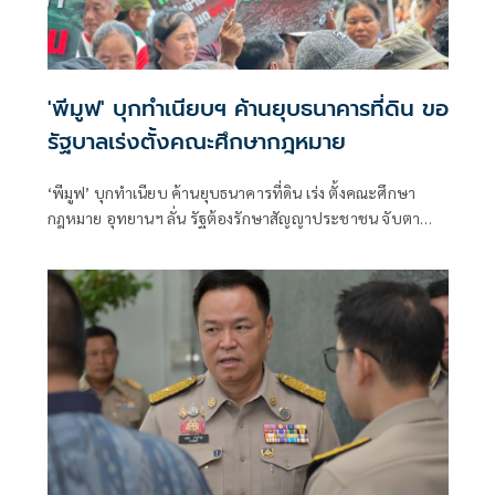
'พีมูฟ' บุกทำเนียบฯ ค้านยุบธนาคารที่ดิน ขอ
รัฐบาลเร่งตั้งคณะศึกษากฎหมาย
‘พีมูฟ’ บุกทำเนียบ ค้านยุบธนาคารที่ดิน เร่ง ตั้งคณะศึกษา
กฎหมาย อุทยานฯ ลั่น รัฐต้องรักษาสัญญาประชาชน จับตา
‘ทรงศักดิ์’ เตรียมคุยบ่ายนี้