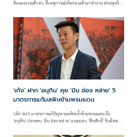
ต้องแจงปมฮั้ว สว. ชี้เหตุการณ์เกิดก่อนเข้ามาทำงาน ส่วนทุจริต
สอบท้องถิ่นทำเต็มที่ เรื่องจบแล้ว ยันไม่ต้องมีองครักษ์พิทักษ์
'เท้ง' ฝาก 'อนุทิน' คุย 'มิน อ่อง หล่าย' 5
มาตรการแก้มลพิษข้ามพรมแดน
'เท้ง' ชง 5 มาตรการแก้ปัญหามลพิษน้ำข้ามพรมแดน ถึง
'อนุทิน' ก่อนพบ 'มิน อ่อง หล่าย' แนะมอบ 'สีหศักดิ์' รับผิดชอบ
หลัก ฝ่ายค้านติดตามความคืบหน้าทุกไตรมาส