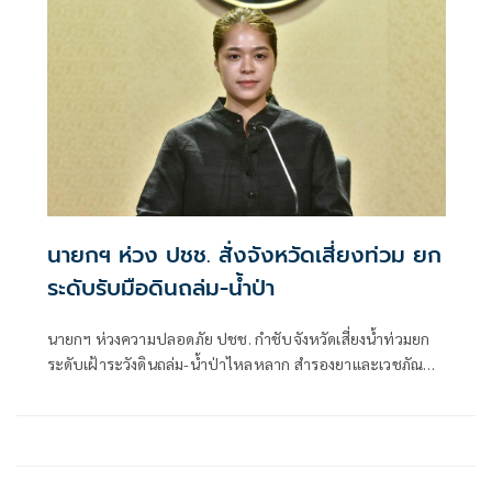
นายกฯ ห่วง ปชช. สั่งจังหวัดเสี่ยงท่วม ยก
ระดับรับมือดินถล่ม-น้ำป่า
นายกฯ ห่วงความปลอดภัย ปชช. กำชับจังหวัดเสี่ยงน้ำท่วมยก
ระดับเฝ้าระวังดินถล่ม-น้ำป่าไหลหลาก สำรองยาและเวชภัณฑ์
ไม่น้อยกว่า 72 ชม. ดูแลผู้ป่วยกลุ่มเปราะบางใกล้ชิด