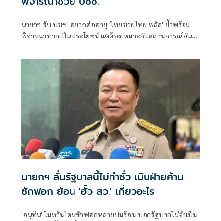
พิจารณาช่วย ปชช.
นายกฯ รับ ปชช. อยากต่ออายุ 'ไทยช่วยไทย พลัส' ย้ำพร้อม
พิจารณาหากเป็นประโยชน์ แต่ต้องเหมาะกับสถานการณ์ ยัน
รัฐบาลมีเวลาอีก 3 ปี พิสูจน์ผลงาน แจงลุคขาสั้นเดินตลาด 'ก็ลม
มันเย็น'
นายกฯ ลั่นรัฐบาลนี้ไม่ทำชั่ว เมินฝ่ายค้าน
ซักฟอก ย้อน 'ฮั้ว สว.' เกี่ยวอะไร
'อนุทิน' ไม่หวั่นโดนซักฟอกหลายปมร้อน บอกรัฐบาลไม่จำเป็น