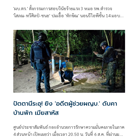
'ผบ.ตร.' ตั้งกรรมการสอบวินัยร้ายแรง 3 หมอ รพ.ตำรวจ
'โสภณ-ทวีศิลป์-ชนะ' ปมเอื้อ 'ทักษิณ' นอนวีไอพีชั้น 14 มอบ
หมาย 'พล.ต.อ.อิทธิพล' นั่งประธาน เร่งสรุปโดยเร็ว
ปัตตานีระอุ! ยิง 'อดีตผู้ช่วยผญบ.' ดับคา
บ้านพัก เมียสาหัส
ศูนย์ประชาสัมพันธ์ กองอำนวยการรักษาความมั่นคงภายในภาค
4 ส่วนหน้า เปิดเผยว่า เมื่อเวลา 20.50 น. วันที่ 6 ส.ค. ที่ผ่านมา