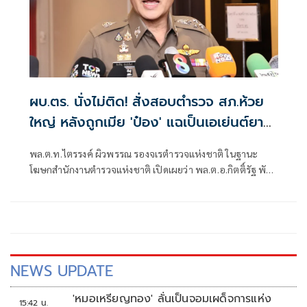
ผบ.ตร. นั่งไม่ติด! สั่งสอบตำรวจ สภ.ห้วย
ใหญ่ หลังถูกเมีย 'ป๋อง' แฉเป็นเอเย่นต์ยา
เสพติด
พล.ต.ท.ไตรรงค์ ผิวพรรณ รองจเรตำรวจแห่งชาติ ในฐานะ
โฆษกสำนักงานตำรวจแห่งชาติ เปิดเผยว่า พล.ต.อ.กิตติ์รัฐ พันธุ์
เพ็ชร์ ผู้บัญชาการตำรวจแห่งชาติ (ผบ.ตร.) สั่งการให้เร่งตรวจ
สอบข้อเท็จกรณีมีการกล่าวอ้างว่า นายฑนาฯ หรือ ป๋อง
NEWS UPDATE
'หมอเหรียญทอง' ลั่นเป็นจอมเผด็จการแห่ง
15:42 น.