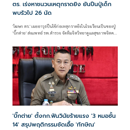
ตร. เร่งหาชนวนเหตุกราดยิง ยันปืนปู่เด็ก
พบรัวไป 26 นัด
'โฆษก ตร.' เผยอาวุธปืนใช้ก่อเหตุกราดยิงในโรงเรียนเป็นของปู่
'บิ๊กต่าย' ส่งแพทย์ รพ.ตำรวจ จัดทีมจิตวิทยาดูแลสุขภาพจิตครู
นักเรียน ผู้ปกครอง
'บิ๊กต่าย' ตั้งกก.ฟันวินัยร้ายแรง '3 หมอชั้น
14' สรุปพฤติกรรมชัดเอื้อ 'ทักษิณ'