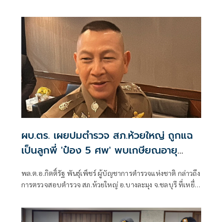
เกิดเหตุคนร้ายไม่ทราบจำนวนใช้อาวุธปืนลอบยิงนายรียะ
อาแว อดีตผู้ช่วยผู้ใหญ่บ้านหมู่ที่ 5
ผบ.ตร. เผยปมตำรวจ สภ.ห้วยใหญ่ ถูกแฉ
เป็นลูกพี่ 'ป๋อง 5 ศพ' พบเกษียณอายุ
ตั้งแต่ปี 57
พล.ต.อ.กิตติ์รัฐ พันธุ์เพ็ชร์ ผู้บัญชาการตำรวจแห่งชาติ กล่าวถึง
การตรวจสอบตำรวจ สภ.ห้วยใหญ่ อ.บางละมุง จ.ชลบุรี ที่เหยื่อ
ซึ่งถูกนายป๋อง ผู้ต้องหาคดีฆาตกรรม 5 ศพ ข่มขืนและข่มขู่ออก
มาระบุว่า นายป๋องเป็นเด็กเดินยาของตำรวจ สภ.ห้วยใหญ่