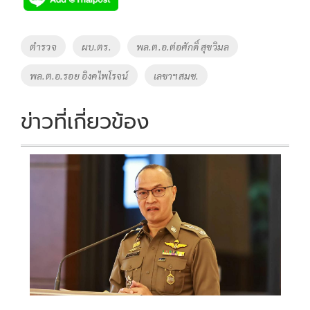
b
er
y
e
o
Li
Tags
ตำรวจ
ผบ.ตร.
พล.ต.อ.ต่อศักดิ์ สุขวิมล
o
n
พล.ต.อ.รอย อิงคไพโรจน์
เลขาฯสมช.
k
k
ข่าวที่เกี่ยวข้อง