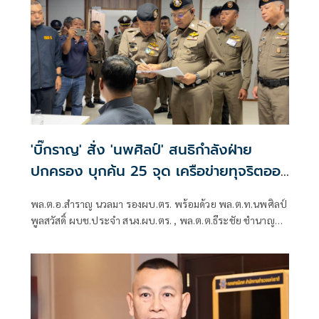
'บิ๊กราญ' สั่ง 'นพศิลป์' สนธิกำลังฝ่าย
ปกครอง บุกค้น 25 จุด เครือข่ายทุจริตออ
กบัตรปชช.
พล.ต.อ.สำราญ นวลมา รองผบ.ตร. พร้อมด้วย พล.ต.ท.นพศิลป์
พูลสวัสดิ์ ผบช.ประจำ สนง.ผบ.ตร. , พล.ต.ต.ธีระชัย ชำนาญ
หมอ รอง ผบช.