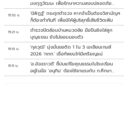
มงกุฎวัฒนะ เพื่อรักษาความสงบปลอดภัย
ภายในรพ.
'นิพิฏฐ์' กระตุกตำรวจ หากจำเป็นต้องวิสามัญฯ
15:32 น.
ก็ต้องทำทันที เพื่อมิให้ผู้บริสุทธิ์เสียชีวิตเพิ่ม
ตำรวจปิดล้อมบ้านหมวดชัย มือปืนยิงใส่ลูก
15:21 น.
บุญธรรม ยังไม่ยอมมอบตัว
'กุลวุฒิ' มุ่งมั่นขอติด 1 ใน 3 เอเชียนเกมส์
15:13 น.
2026 'กกท.' เชื่อทัพขนไก่มีเหรียญแน่
'อ.อัจฉราวดี' ชี้ปมแก้ไขคุณธรรมในโรงเรียน
15:11 น.
อยู่ในมือ 'อนุทิน' ต้องใช้ยาแรงกับ ก.ศึกษา
เรื่องปืนแค่ปลายเหตุ