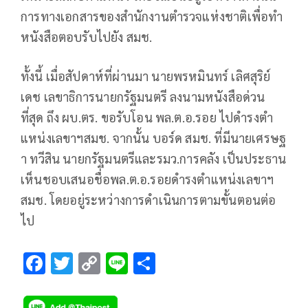
การทางเอกสารของสำนักงานตำรวจแห่งชาติเพื่อทำ
หนังสือตอบรับไปยัง สมช.
ทั้งนี้ เมื่อสัปดาห์ที่ผ่านมา นายพรหมินทร์ เลิศสุริย์
เดช เลขาธิการนายกรัฐมนตรี ลงนามหนังสือด่วน
ที่สุด ถึง ผบ.ตร. ขอรับโอน พล.ต.อ.รอย ไปดำรงตำ
แหน่งเลขาฯสมช. จากนั้น บอร์ด สมช. ที่มีนายเศรษฐ
า ทวีสิน นายกรัฐมนตรีและรมว.การคลัง เป็นประธาน
เห็นชอบเสนอชื่อพล.ต.อ.รอยดำรงตำแหน่งเลขาฯ
สมช. โดยอยู่ระหว่างการดำเนินการตามขั้นตอนต่อ
ไป
F
T
C
Li
S
ac
wi
o
n
h
e
tt
p
e
ar